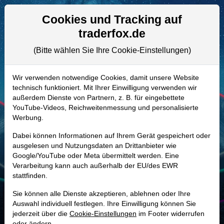
Aktien- und Artikelsuche
Seite
Cookies und Tracking auf
traderfox.de
(Bitte wählen Sie Ihre Cookie-Einstellungen)
ALLE AKTIEN
A3CSN0 | HTZ
–
Hertz Global
Wir verwenden notwendige Cookies, damit unsere Website
technisch funktioniert. Mit Ihrer Einwilligung verwenden wir
Holdings Aktie
außerdem Dienste von Partnern, z. B. für eingebettete
Realtime-Aktienkurs:
YouTube-Videos, Reichweitenmessung und personalisierte
Werbung.
-
-
-
-
Dabei können Informationen auf Ihrem Gerät gespeichert oder
ausgelesen und Nutzungsdaten an Drittanbieter wie
Google/YouTube oder Meta übermittelt werden. Eine
Marktkapitalisierung
719,49 Mio. USD
Verarbeitung kann auch außerhalb der EU/des EWR
stattfinden.
Unternehmenswert
20,72 Mrd. USD
Sie können alle Dienste akzeptieren, ablehnen oder Ihre
Umsatz
8,50 Mrd. USD
Auswahl individuell festlegen. Ihre Einwilligung können Sie
jederzeit über die
Cookie-Einstellungen
im Footer widerrufen
oder ändern.