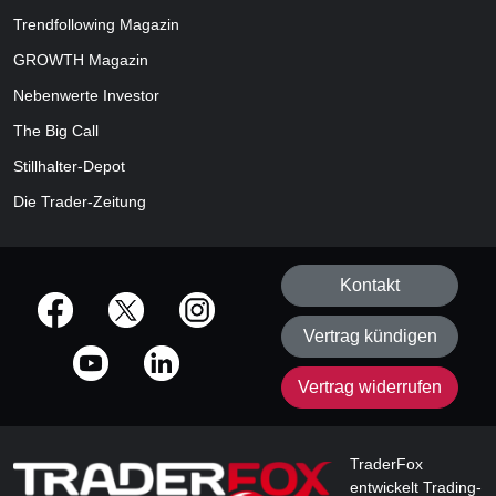
Trendfollowing Magazin
GROWTH
Magazin
Nebenwerte Investor
The Big Call
Stillhalter-Depot
Die Trader-Zeitung
Kontakt
offizielle Social Media-Accounts
Vertrag kündigen
Vertrag widerrufen
TraderFox
entwickelt Trading-