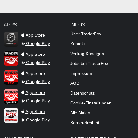
APPS
INFOS
TraderFox Flash
Über TraderFox
App Store
Google Play
Kontakt
TraderFox App
Vertrag Kündigen
App Store
Google Play
Jobs bei TraderFox
TraderFox Pro
App Store
Impressum
Google Play
AGB
TraderFox dpa-AFX ProFeed
App Store
Datenschutz
Google Play
Cookie-Einstellungen
TraderFox Live Trading
App Store
Alle Aktien
Google Play
Barrierefreiheit