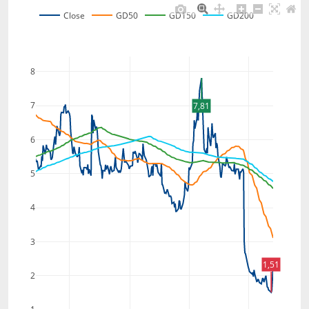
Close
GD50
GD150
GD200
8
7
7,81
6
5
4
3
1,51
2