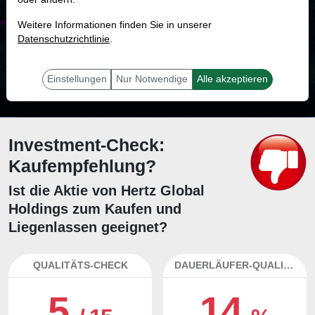
MONKEY-TRADER INDIKATOR
Weitere Informationen finden Sie in unserer
29.6 %
Datenschutzrichtlinie
.
Mit 29.6 % Wahrscheinlichkeit wird selbst der unglücklichst agierende Trader
mit dieser Aktie erfolgreich sein.
Einstellungen
Nur Notwendige
Alle akzeptieren
Investment-Check:
Kaufempfehlung?
Ist die Aktie von Hertz Global
Holdings zum Kaufen und
Liegenlassen geeignet?
QUALITÄTS-CHECK
DAUERLÄUFER-QUALITÄTEN
5
14