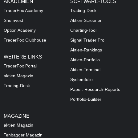
AKADEMIEN
SOFTWARE-TOOLS
TraderFox Academy
Trading-Desk
SheInvest
Aktien-Screener
Option Academy
Charting-Tool
TraderFox Clubhouse
Signal Trader Pro
Aktien-Rankings
WEITERE LINKS
Aktien-Portfolio
TraderFox Portal
Aktien-Terminal
aktien Magazin
Systemfolio
Trading-Desk
Paper: Research-Reports
Portfolio-Builder
MAGAZINE
aktien
Magazin
Tenbagger Magazin