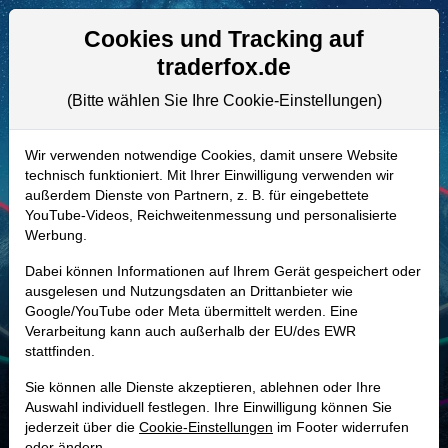
Aktien- und Artikelsuche
Seite
Cookies und Tracking auf
traderfox.de
(Bitte wählen Sie Ihre Cookie-Einstellungen)
ALLE AKTIEN
A2P9A4 | HPK
–
Highpeak Energy
Wir verwenden notwendige Cookies, damit unsere Website
technisch funktioniert. Mit Ihrer Einwilligung verwenden wir
Aktie
außerdem Dienste von Partnern, z. B. für eingebettete
Realtime-Aktienkurs:
YouTube-Videos, Reichweitenmessung und personalisierte
Werbung.
-
-
-
-
Dabei können Informationen auf Ihrem Gerät gespeichert oder
ausgelesen und Nutzungsdaten an Drittanbieter wie
Google/YouTube oder Meta übermittelt werden. Eine
Marktkapitalisierung
909,40 Mio. USD
Verarbeitung kann auch außerhalb der EU/des EWR
stattfinden.
Unternehmenswert
2,00 Mrd. USD
Sie können alle Dienste akzeptieren, ablehnen oder Ihre
Umsatz
863,36 Mio. USD
Auswahl individuell festlegen. Ihre Einwilligung können Sie
jederzeit über die
Cookie-Einstellungen
im Footer widerrufen
oder ändern.