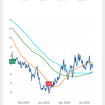
12
11
10
9
8
8,43
7
6
5
3,89
4
Okt 2025
Jan 2026
Apr 2026
Jul 2026