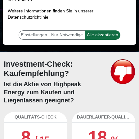
MONKEY-TRADER INDIKATOR
Weitere Informationen finden Sie in unserer
47.7 %
Datenschutzrichtlinie
.
Mit 47.7 % Wahrscheinlichkeit wird selbst der unglücklichst agierende Trader
mit dieser Aktie erfolgreich sein.
Einstellungen
Nur Notwendige
Alle akzeptieren
Investment-Check:
Kaufempfehlung?
Ist die Aktie von Highpeak
Energy zum Kaufen und
Liegenlassen geeignet?
QUALITÄTS-CHECK
DAUERLÄUFER-QUALITÄTEN
8
18