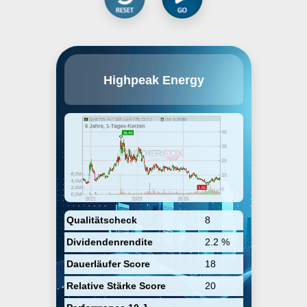
HighPeak Energy, Inc. is an
Highpeak Energy
independent oil and natural gas
company, which engages in the
acquisition, development and
production of oil, natural gas and
NGL reserves. The company's
assets are primarily located in the
Howard County area of the
Midland Basin. The company was
founded on October 29, 2019 and
is headquartered in Fort Worth,
TX.
Qualitätscheck
8
Dividendenrendite
2.2 %
Dauerläufer Score
18
Relative Stärke Score
20