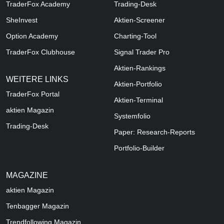
TraderFox Academy
Trading-Desk
SheInvest
Aktien-Screener
Option Academy
Charting-Tool
TraderFox Clubhouse
Signal Trader Pro
Aktien-Rankings
WEITERE LINKS
Aktien-Portfolio
TraderFox Portal
Aktien-Terminal
aktien Magazin
Systemfolio
Trading-Desk
Paper: Research-Reports
Portfolio-Builder
MAGAZINE
aktien
Magazin
Tenbagger Magazin
Trendfollowing Magazin