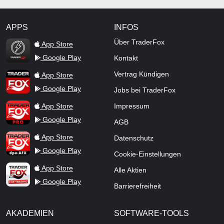
APPS
INFOS
TraderFox Flash
Über TraderFox
App Store
Google Play
Kontakt
TraderFox App
Vertrag Kündigen
App Store
Google Play
Jobs bei TraderFox
TraderFox Pro
App Store
Impressum
Google Play
AGB
TraderFox dpa-AFX ProFeed
App Store
Datenschutz
Google Play
Cookie-Einstellungen
TraderFox Live Trading
App Store
Alle Aktien
Google Play
Barrierefreiheit
AKADEMIEN
SOFTWARE-TOOLS