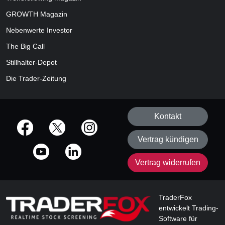
GROWTH
Magazin
Nebenwerte Investor
The Big Call
Stillhalter-Depot
Die Trader-Zeitung
Kontakt
offizielle Social Media-Accounts
Vertrag kündigen
Vertrag widerrufen
TraderFox
entwickelt Trading-
Software für