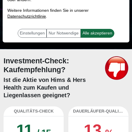
MONKEY-TRADER INDIKATOR
Weitere Informationen finden Sie in unserer
25.5 %
Datenschutzrichtlinie
.
Mit 25.5 % Wahrscheinlichkeit wird selbst der unglücklichst agierende Trader
mit dieser Aktie erfolgreich sein.
Einstellungen
Nur Notwendige
Alle akzeptieren
Investment-Check:
Kaufempfehlung?
Ist die Aktie von Hims & Hers
Health zum Kaufen und
Liegenlassen geeignet?
QUALITÄTS-CHECK
DAUERLÄUFER-QUALITÄTEN
11
13