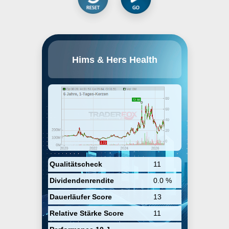
Hims & Hers Health, Inc. operates
Hims & Hers Health
a telehealth consultation platform.
It connects consumers to
healthcare professionals,
enabling them to access medical
care for mental health, sexual
health, dermatology and primary
care. The company was founded
in 2017 and is headquartered in
San Francisco, CA.
Qualitätscheck
11
Dividendenrendite
0.0 %
Dauerläufer Score
13
Relative Stärke Score
11