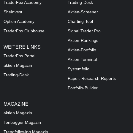
TraderFox Academy
Trading-Desk
SheInvest
Aktien-Screener
Option Academy
Charting-Tool
TraderFox Clubhouse
Signal Trader Pro
Aktien-Rankings
WEITERE LINKS
Aktien-Portfolio
TraderFox Portal
Aktien-Terminal
aktien Magazin
Systemfolio
Trading-Desk
Paper: Research-Reports
Portfolio-Builder
MAGAZINE
aktien
Magazin
Tenbagger Magazin
Trendfollowing Magazin