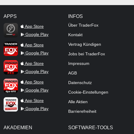
APPS
INFOS
TraderFox Flash
Über TraderFox
App Store
Google Play
Kontakt
TraderFox App
Vertrag Kündigen
App Store
Google Play
Jobs bei TraderFox
TraderFox Pro
App Store
Impressum
Google Play
AGB
TraderFox dpa-AFX ProFeed
App Store
Datenschutz
Google Play
Cookie-Einstellungen
TraderFox Live Trading
App Store
Alle Aktien
Google Play
Barrierefreiheit
AKADEMIEN
SOFTWARE-TOOLS