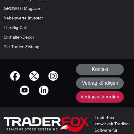
GROWTH
Magazin
Nebenwerte Investor
The Big Call
Stillhalter-Depot
Die Trader-Zeitung
Kontakt
offizielle Social Media-Accounts
Vertrag kündigen
Vertrag widerrufen
TraderFox
entwickelt Trading-
Software für