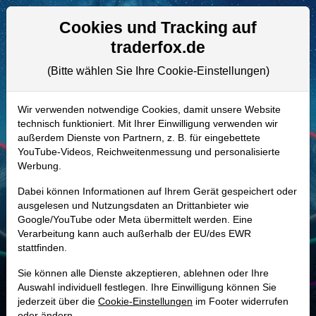
Aktien- und Artikelsuche
Seite
Cookies und Tracking auf
traderfox.de
(Bitte wählen Sie Ihre Cookie-Einstellungen)
ALLE AKTIEN
A2QMYY | HIMS
–
Hims & Hers
Wir verwenden notwendige Cookies, damit unsere Website
technisch funktioniert. Mit Ihrer Einwilligung verwenden wir
Health Aktie
außerdem Dienste von Partnern, z. B. für eingebettete
Realtime-Aktienkurs:
YouTube-Videos, Reichweitenmessung und personalisierte
Werbung.
-
-
-
-
Dabei können Informationen auf Ihrem Gerät gespeichert oder
ausgelesen und Nutzungsdaten an Drittanbieter wie
Google/YouTube oder Meta übermittelt werden. Eine
Marktkapitalisierung
6,98 Mrd. USD
Verarbeitung kann auch außerhalb der EU/des EWR
stattfinden.
Unternehmenswert
7,36 Mrd. USD
Sie können alle Dienste akzeptieren, ablehnen oder Ihre
Umsatz
2,35 Mrd. USD
Auswahl individuell festlegen. Ihre Einwilligung können Sie
jederzeit über die
Cookie-Einstellungen
im Footer widerrufen
oder ändern.