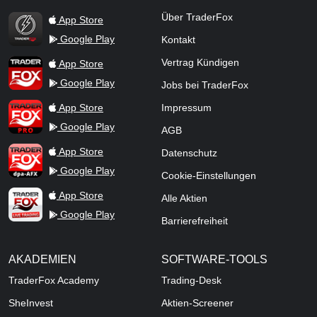
TraderFox Flash
Über TraderFox
App Store
Google Play
Kontakt
TraderFox App
Vertrag Kündigen
App Store
Google Play
Jobs bei TraderFox
TraderFox Pro
App Store
Impressum
Google Play
AGB
TraderFox dpa-AFX ProFeed
App Store
Datenschutz
Google Play
Cookie-Einstellungen
TraderFox Live Trading
App Store
Alle Aktien
Google Play
Barrierefreiheit
AKADEMIEN
SOFTWARE-TOOLS
TraderFox Academy
Trading-Desk
SheInvest
Aktien-Screener