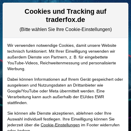
Aktien- und Artikelsuche
Seite
Cookies und Tracking auf
traderfox.de
(Bitte wählen Sie Ihre Cookie-Einstellungen)
ALLE AKTIEN
347443 | HBNC
–
Horizon Bancorp
Wir verwenden notwendige Cookies, damit unsere Website
technisch funktioniert. Mit Ihrer Einwilligung verwenden wir
Aktie
außerdem Dienste von Partnern, z. B. für eingebettete
Realtime-Aktienkurs:
YouTube-Videos, Reichweitenmessung und personalisierte
Werbung.
-
-
-
-
Dabei können Informationen auf Ihrem Gerät gespeichert oder
ausgelesen und Nutzungsdaten an Drittanbieter wie
Google/YouTube oder Meta übermittelt werden. Eine
Marktkapitalisierung
1,05 Mrd. USD
Verarbeitung kann auch außerhalb der EU/des EWR
stattfinden.
Unternehmenswert
1,36 Mrd. USD
Sie können alle Dienste akzeptieren, ablehnen oder Ihre
Umsatz
-31.306.000,00 USD
Auswahl individuell festlegen. Ihre Einwilligung können Sie
jederzeit über die
Cookie-Einstellungen
im Footer widerrufen
oder ändern.