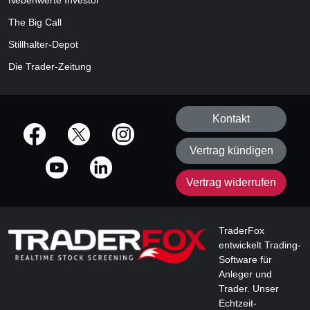
Nebenwerte Investor
The Big Call
Stillhalter-Depot
Die Trader-Zeitung
Kontakt
offizielle Social Media-Accounts
Vertrag kündigen
Vertrag widerrufen
TraderFox
entwickelt Trading-
Software für
Anleger und
Trader. Unser
Echtzeit-