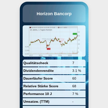
Horizon Bancorp, Inc. (Indiana) is
Horizon Bancorp
a bank holding company, which
engages in the provision of
commercial and retail banking
services. It offers personal
banking, business banking,
investment and trust, and
mortgage services. The company
was founded in 1873 and is
headquartered in Michigan City,
IN.
Qualitätscheck
7
Dividendenrendite
3.1 %
Dauerläufer Score
60
Relative Stärke Score
68
Performance 10 J
7 %
Umsatzw. (TTM)
-