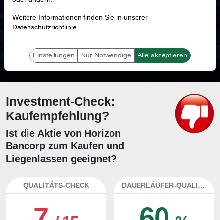
MONKEY-TRADER INDIKATOR
Weitere Informationen finden Sie in unserer
81.6 %
Datenschutzrichtlinie
.
Mit 81.6 % Wahrscheinlichkeit wird selbst der unglücklichst agierende Trader
mit dieser Aktie erfolgreich sein.
Einstellungen
Nur Notwendige
Alle akzeptieren
Investment-Check:
Kaufempfehlung?
Ist die Aktie von Horizon
Bancorp zum Kaufen und
Liegenlassen geeignet?
QUALITÄTS-CHECK
DAUERLÄUFER-QUALITÄTEN
7
60