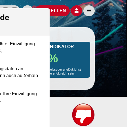
izielle Social Media-Accounts
Aktien- und Artikelsuche öffnen
Seitennavigation öf
BESTELLEN
.de
Ihrer Einwilligung
MONKEY-TRADER INDIKATOR
s,
35.5 %
ngsdaten an
Mit 35.5 % Wahrscheinlichkeit wird selbst der unglücklichst
agierende Trader mit dieser Aktie erfolgreich sein.
kann auch außerhalb
. Ihre Einwilligung
.
t?