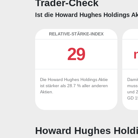
Trader-Check
Ist die Howard Hughes Holdings Ak
RELATIVE-STÄRKE-INDEX
29
Die Howard Hughes Holdings Aktie
Damit
ist stärker als 28.7 % aller anderen
muss 
Aktien.
und 2
GD 15
Howard Hughes Holdi