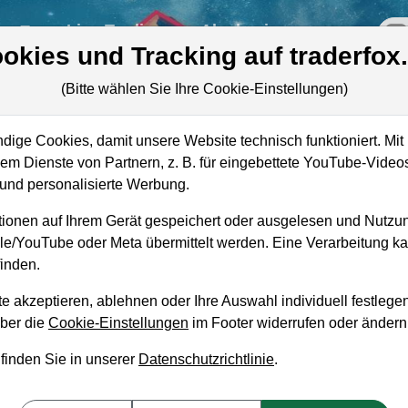
re
Live-Trading
Akademie
off
okies und Tracking auf traderfox
(Bitte wählen Sie Ihre Cookie-Einstellungen)
rd
ige Cookies, damit unsere Website technisch funktioniert. Mit 
Marktkapitalisierung
4,00 Mrd. USD
m Dienste von Partnern, z. B. für eingebettete YouTube-Video
nd personalisierte Werbung.
Unternehmenswert
6,79 Mrd. USD
ionen auf Ihrem Gerät gespeichert oder ausgelesen und Nutzu
Umsatz
1,47 Mrd. USD
gle/YouTube oder Meta übermittelt werden. Eine Verarbeitung 
inden.
e akzeptieren, ablehnen oder Ihre Auswahl individuell festlegen
über die
Cookie-Einstellungen
im Footer widerrufen oder ändern
aufempfehlung?
 finden Sie in unserer
Datenschutzrichtlinie
.
Holdings zum Kaufen und Liegenlassen geeigne