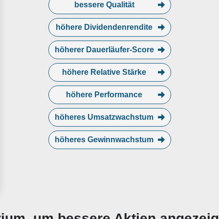
bessere Qualität
höhere Dividendenrendite
höherer Dauerläufer-Score
höhere Relative Stärke
höhere Performance
höheres Umsatzwachstum
höheres Gewinnwachstum
erium, um bessere Aktien angezei