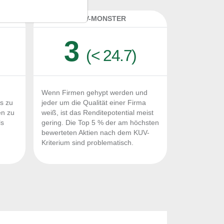
K
KUV-MONSTER
3
(< 24.7)
Wenn Firmen gehypt werden und
Fs zu
jeder um die Qualität einer Firma
en zu
weiß, ist das Renditepotential meist
ls
gering. Die Top 5 % der am höchsten
n
bewerteten Aktien nach dem KUV-
Kriterium sind problematisch.