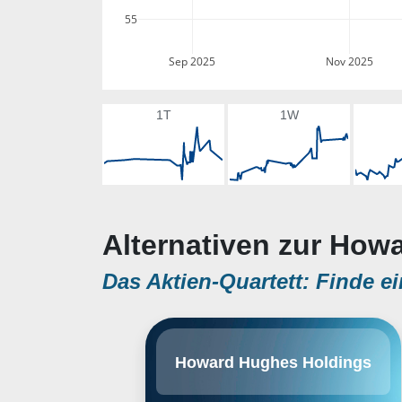
55
Sep 2025
Nov 2025
1T
1W
Alternativen zur How
Das Aktien-Quartett: Finde ei
Howard Hughes Holdings Inc. is a
Howard Hughes Holdings
holding company. It operates
through the following segments:
Operating Assets, MPCs, Strategic