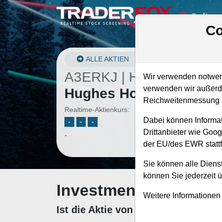
Softwa
Co
ALLE AKTIEN
A3ERKJ | HHE0
–
Howa
Wir verwenden notwend
verwenden wir außerde
Hughes Holdings Aktie
Reichweitenmessung u
Realtime-Aktienkurs:
Dabei können Informat
-
-
-
Drittanbieter wie Goo
-
der EU/des EWR stattf
Sie können alle Dienst
können Sie jederzeit 
Investment-Check: K
Weitere Informationen
Ist die Aktie von Howard Hughes 