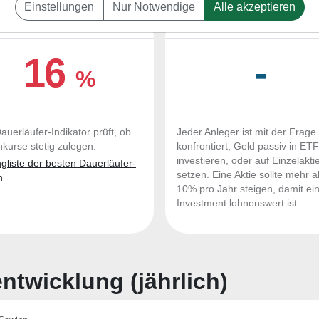
Einstellungen
Nur Notwendige
Alle akzeptieren
UERLÄUFER-QUALITÄTEN
OUTPERFORMER-CHEC
16
-
%
auerläufer-Indikator prüft, ob
Jeder Anleger ist mit der Frage
nkurse stetig zulegen.
konfrontiert, Geld passiv in ET
investieren, oder auf Einzelakti
liste der besten Dauerläufer-
setzen. Eine Aktie sollte mehr a
n
10% pro Jahr steigen, damit ei
Investment lohnenswert ist.
twicklung (jährlich)