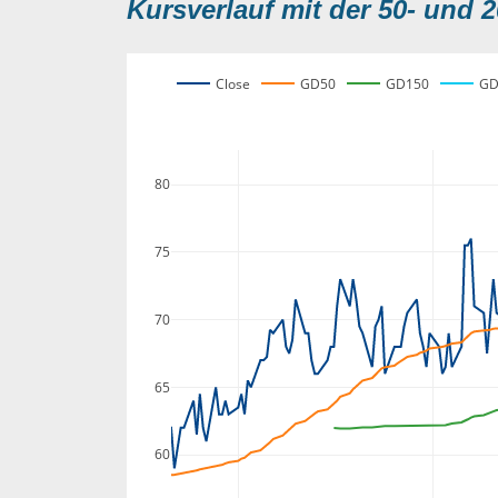
Kursverlauf mit der 50- und 2
Close
GD50
GD150
GD
80
75
70
65
60