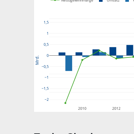
Nettogewinnmarge
Umsatz
1,5
1
0,5
0
Mrd.
−0,5
−1
−1,5
−2
2010
2012