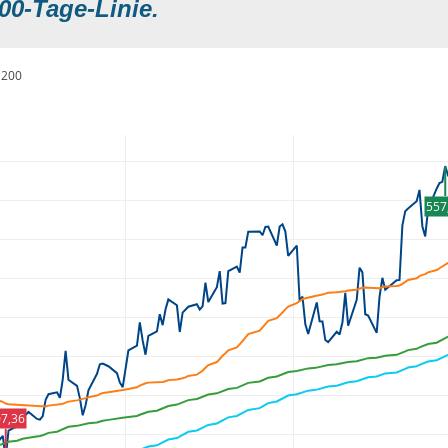
00-Tage-Linie.
200
557
7,36