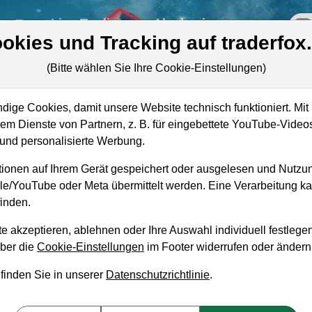
re
Live-Trading
Akademie
off
okies und Tracking auf traderfox
(Bitte wählen Sie Ihre Cookie-Einstellungen)
ige Cookies, damit unsere Website technisch funktioniert. Mit 
Marktkapitalisierung
26,94 Mrd. USD
m Dienste von Partnern, z. B. für eingebettete YouTube-Video
nd personalisierte Werbung.
Unternehmenswert
32,10 Mrd. USD
ionen auf Ihrem Gerät gespeichert oder ausgelesen und Nutzu
Umsatz
5,84 Mrd. USD
gle/YouTube oder Meta übermittelt werden. Eine Verarbeitung 
inden.
e akzeptieren, ablehnen oder Ihre Auswahl individuell festlegen
über die
Cookie-Einstellungen
im Footer widerrufen oder ändern
aufempfehlung?
 finden Sie in unserer
Datenschutzrichtlinie
.
fen und Liegenlassen geeignet?