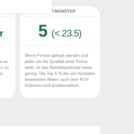
K
KUV-MONSTER
5
r
(< 23.5)
Wenn Firmen gehypt werden und
Fs zu
jeder um die Qualität einer Firma
en zu
weiß, ist das Renditepotential meist
ls
gering. Die Top 5 % der am höchsten
n
bewerteten Aktien nach dem KUV-
Kriterium sind problematisch.