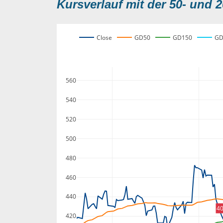
Kursverlauf mit der 50- und 2
Close
GD50
GD150
GD
560
540
520
500
480
460
440
40
420