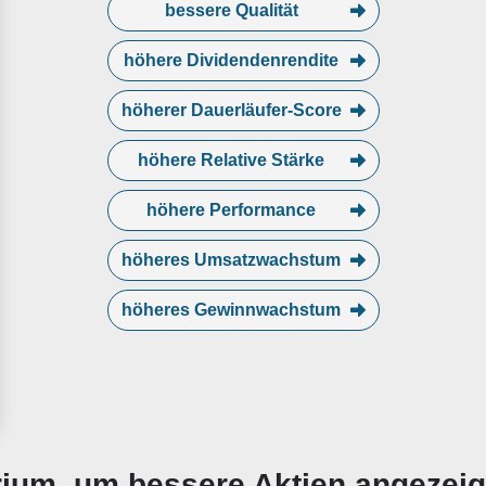
bessere Qualität
höhere Dividendenrendite
höherer Dauerläufer-Score
höhere Relative Stärke
höhere Performance
höheres Umsatzwachstum
höheres Gewinnwachstum
erium, um bessere Aktien angezei