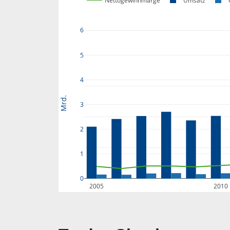
Nettogewinnmarge
Umsatz
6
5
4
Mrd.
3
2
1
0
2005
2010