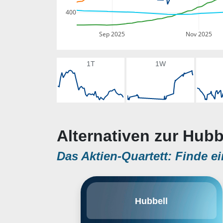
400
Sep 2025
Nov 2025
1T
1W
Alternativen zur Hubb
Das Aktien-Quartett: Finde ei
Hubbell, Inc. engages in the
Hubbell
designing, manufacturing, and
sale of electrical and electronic
products for non-residential and