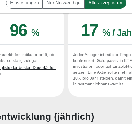
Einstellungen
Nur Notwendige
Alle akzeptieren
UERLÄUFER-QUALITÄTEN
OUTPERFORMER-CHEC
96
17
%
% / Jah
auerläufer-Indikator prüft, ob
Jeder Anleger ist mit der Frage
nkurse stetig zulegen.
konfrontiert, Geld passiv in ET
investieren, oder auf Einzelakti
liste der besten Dauerläufer-
setzen. Eine Aktie sollte mehr a
n
10% pro Jahr steigen, damit ei
Investment lohnenswert ist.
twicklung (jährlich)