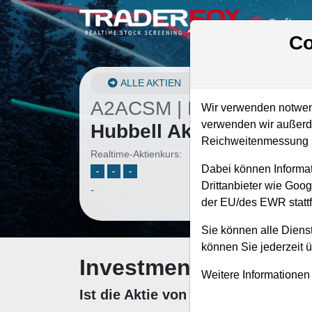
Softwa
Co
ALLE AKTIEN
A2ACSM | HUBB
–
Wir verwenden notwend
verwenden wir außerde
Hubbell Aktie
Reichweitenmessung u
Realtime-Aktienkurs:
Dabei können Informat
-
-
-
Drittanbieter wie Goo
-
der EU/des EWR stattf
Sie können alle Dienst
können Sie jederzeit 
Investment-Check: K
Weitere Informationen
Ist die Aktie von Hubbell zum Kau