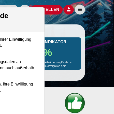
izielle Social Media-Accounts
Aktien- und Artikelsuche öffnen
Seitennavigation öf
BESTELLEN
.de
Ihrer Einwilligung
MONKEY-TRADER INDIKATOR
s,
75.9 %
ngsdaten an
Mit 75.9 % Wahrscheinlichkeit wird selbst der unglücklichst
agierende Trader mit dieser Aktie erfolgreich sein.
kann auch außerhalb
. Ihre Einwilligung
.