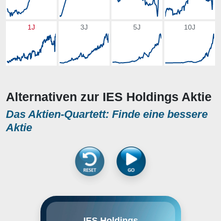
1J
3J
5J
10J
Alternativen zur IES Holdings Aktie
Das Aktien-Quartett: Finde eine bessere
Aktie
IES Holdings, Inc. engages in the
IES Holdings
business of designing and