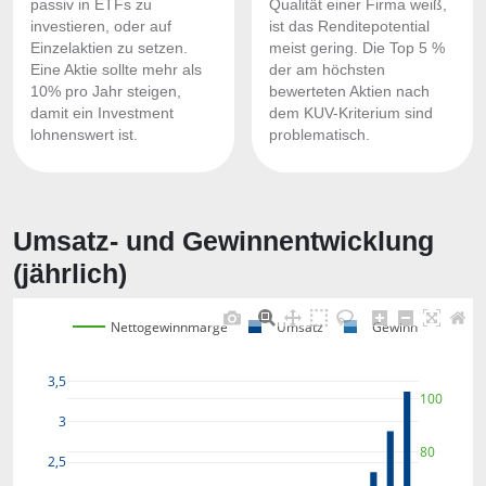
passiv in ETFs zu
Qualität einer Firma weiß,
investieren, oder auf
ist das Renditepotential
Einzelaktien zu setzen.
meist gering. Die Top 5 %
Eine Aktie sollte mehr als
der am höchsten
10% pro Jahr steigen,
bewerteten Aktien nach
damit ein Investment
dem KUV-Kriterium sind
lohnenswert ist.
problematisch.
Umsatz- und Gewinnentwicklung
(jährlich)
Nettogewinnmarge
Umsatz
Gewinn
3,5
100
3
80
2,5