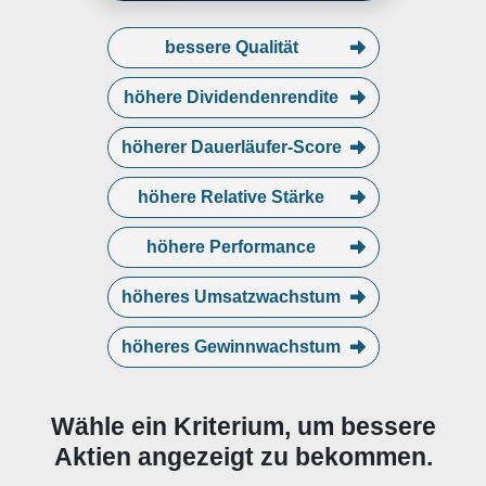
engineered products such as
generator enclosures used in data
bessere Qualität
centers and other industrial
applications. The Commercial and
Industrial segment is involved in
höhere Dividendenrendite
electr
höherer Dauerläufer-Score
höhere Relative Stärke
höhere Performance
höheres Umsatzwachstum
höheres Gewinnwachstum
Wähle ein Kriterium, um bessere
Aktien angezeigt zu bekommen.