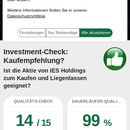
89.2 %
Weitere Informationen finden Sie in unserer
Datenschutzrichtlinie
Mit 89.2 % Wahrscheinlichkeit wird selbst der unglücklichst agierende Trader
.
mit dieser Aktie erfolgreich sein.
Einstellungen
Nur Notwendige
Alle akzeptieren
Investment-Check:
Kaufempfehlung?
Ist die Aktie von IES Holdings
zum Kaufen und Liegenlassen
geeignet?
QUALITÄTS-CHECK
DAUERLÄUFER-QUALITÄTEN
14
99
/ 15
%