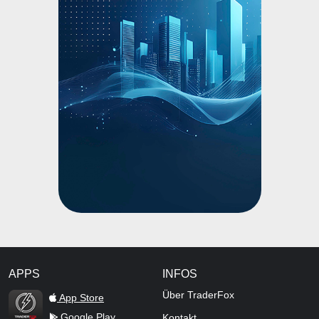
APPS
INFOS
TraderFox Flash
Über TraderFox
App Store
Google Play
Kontakt