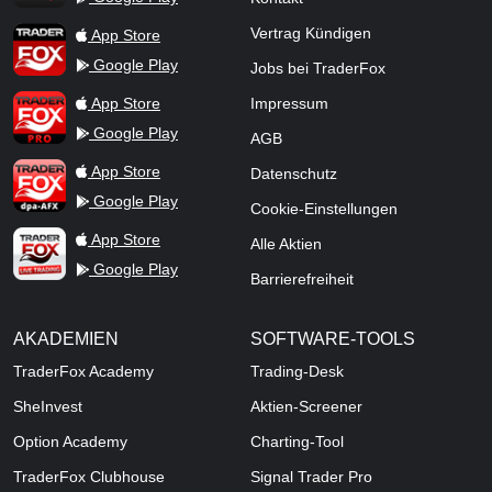
TraderFox App
Vertrag Kündigen
App Store
Google Play
Jobs bei TraderFox
TraderFox Pro
App Store
Impressum
Google Play
AGB
TraderFox dpa-AFX ProFeed
App Store
Datenschutz
Google Play
Cookie-Einstellungen
TraderFox Live Trading
App Store
Alle Aktien
Google Play
Barrierefreiheit
AKADEMIEN
SOFTWARE-TOOLS
TraderFox Academy
Trading-Desk
SheInvest
Aktien-Screener
Option Academy
Charting-Tool
TraderFox Clubhouse
Signal Trader Pro