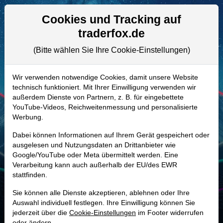
Aktien- und Artikelsuche
Seite
Cookies und Tracking auf
traderfox.de
(Bitte wählen Sie Ihre Cookie-Einstellungen)
ALLE AKTIEN
A2AKNG | IESC
–
IES Holdings Aktie
Wir verwenden notwendige Cookies, damit unsere Website
technisch funktioniert. Mit Ihrer Einwilligung verwenden wir
Realtime-Aktienkurs:
außerdem Dienste von Partnern, z. B. für eingebettete
-
-
-
YouTube-Videos, Reichweitenmessung und personalisierte
-
Werbung.
Dabei können Informationen auf Ihrem Gerät gespeichert oder
Marktkapitalisierung
15,92 Mrd. USD
ausgelesen und Nutzungsdaten an Drittanbieter wie
Google/YouTube oder Meta übermittelt werden. Eine
Unternehmenswert
15,60 Mrd. USD
Verarbeitung kann auch außerhalb der EU/des EWR
stattfinden.
Umsatz
3,37 Mrd. USD
Sie können alle Dienste akzeptieren, ablehnen oder Ihre
Auswahl individuell festlegen. Ihre Einwilligung können Sie
jederzeit über die
Cookie-Einstellungen
im Footer widerrufen
MONKEY-TRADER INDIKATOR
oder ändern.