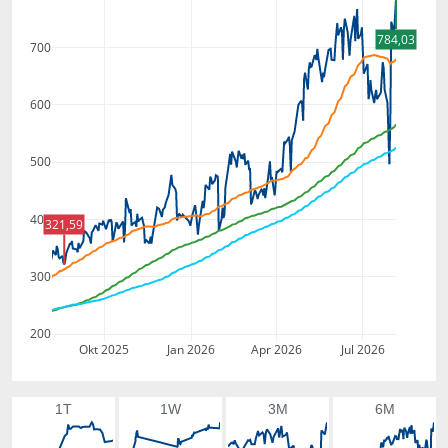
784,03
700
600
500
400
321,59
300
200
Okt 2025
Jan 2026
Apr 2026
Jul 2026
1T
1W
3M
6M