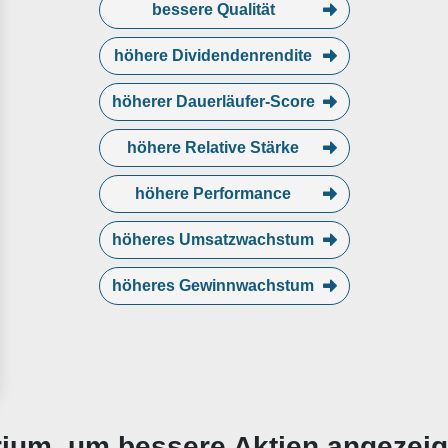
bessere Qualität
höhere Dividendenrendite
höherer Dauerläufer-Score
höhere Relative Stärke
höhere Performance
höheres Umsatzwachstum
höheres Gewinnwachstum
erium, um bessere Aktien angezei