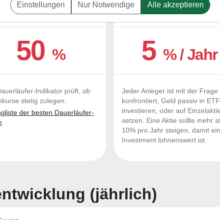
Einstellungen
Nur Notwendige
Alle akzeptieren
UERLÄUFER-QUALITÄTEN
OUTPERFORMER-CHEC
50
5
%
% / Jahr
auerläufer-Indikator prüft, ob
Jeder Anleger ist mit der Frage
nkurse stetig zulegen.
konfrontiert, Geld passiv in ET
investieren, oder auf Einzelakti
liste der besten Dauerläufer-
setzen. Eine Aktie sollte mehr a
n
10% pro Jahr steigen, damit ei
Investment lohnenswert ist.
twicklung (jährlich)