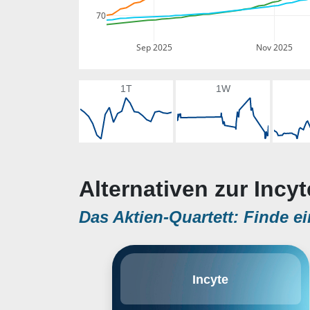
70
Sep 2025
Nov 2025
1T
1W
Alternativen zur Incyt
Das Aktien-Quartett: Finde ei
Die Incyte Corporation ist ein
Incyte
biopharmazeutisches
Unternehmen, das sich auf
Erforschung, Entwicklung und