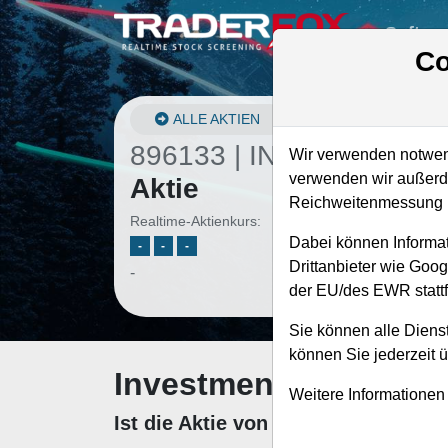
Softwa
Co
ALLE AKTIEN
896133 | INCY
–
Incyte
Wir verwenden notwend
verwenden wir außerde
Aktie
Reichweitenmessung u
Realtime-Aktienkurs:
Dabei können Informat
-
-
-
Drittanbieter wie Goo
-
der EU/des EWR stattf
Sie können alle Dienst
können Sie jederzeit 
Investment-Check: K
Weitere Informationen
Ist die Aktie von Incyte zum Kauf