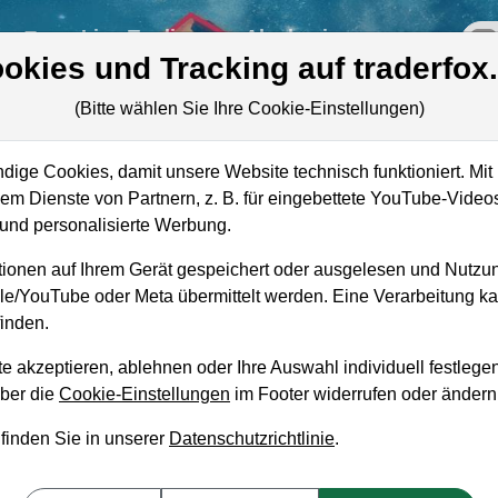
re
Live-Trading
Akademie
off
okies und Tracking auf traderfox
(Bitte wählen Sie Ihre Cookie-Einstellungen)
ige Cookies, damit unsere Website technisch funktioniert. Mit 
Marktkapitalisierung
24,09 Mrd. USD
m Dienste von Partnern, z. B. für eingebettete YouTube-Video
nd personalisierte Werbung.
Unternehmenswert
19,59 Mrd. USD
ionen auf Ihrem Gerät gespeichert oder ausgelesen und Nutzu
Umsatz
5,14 Mrd. USD
gle/YouTube oder Meta übermittelt werden. Eine Verarbeitung 
inden.
e akzeptieren, ablehnen oder Ihre Auswahl individuell festlegen
über die
Cookie-Einstellungen
im Footer widerrufen oder ändern
aufempfehlung?
 finden Sie in unserer
Datenschutzrichtlinie
.
en und Liegenlassen geeignet?