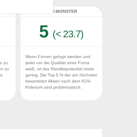
K
KUV-MONSTER
5
(< 23.7)
Wenn Firmen gehypt werden und
Fs zu
jeder um die Qualität einer Firma
en zu
weiß, ist das Renditepotential meist
ls
gering. Die Top 5 % der am höchsten
n
bewerteten Aktien nach dem KUV-
Kriterium sind problematisch.