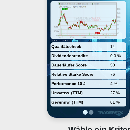
Vermarktung von proprietären
Therapeutika spezialisiert hat. Der
Konzern hat beispielsweise für
Patienten mit Myelofibrose oder
mit Polyzythämie das Produkt
Jakafi entwickelt. Darüber hinaus
arbeitet Incyte an einem
vielfältigen und wachsenden
Portfolio von Produktkandidaten.
Der Unternehmenssitz befindet
Qualitätscheck
14
sich in Wilmington, Delaware.
Dividendenrendite
0.0 %
Dauerläufer Score
50
Relative Stärke Score
76
Performance 10 J
4 %
Umsatzw. (TTM)
27 %
Gewinnw. (TTM)
81 %
Wähle ein Krit