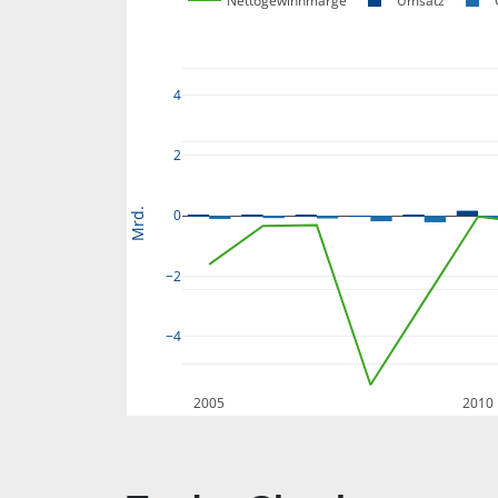
Nettogewinnmarge
Umsatz
4
2
Mrd.
0
−2
−4
2005
2010