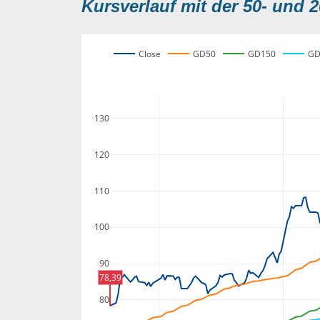
Kursverlauf mit der 50- und 2
Close
GD50
GD150
GD
130
120
110
100
90
78,39
80