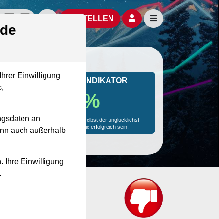
izielle Social Media-Accounts
Aktien- und Artikelsuche öffnen
Seitennavigation öf
BESTELLEN
.de
Ihrer Einwilligung
MONKEY-TRADER INDIKATOR
s,
73.4 %
ngsdaten an
Mit 73.4 % Wahrscheinlichkeit wird selbst der unglücklichst
agierende Trader mit dieser Aktie erfolgreich sein.
kann auch außerhalb
. Ihre Einwilligung
.