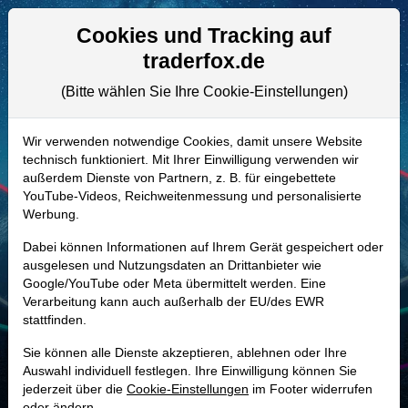
Aktien- und Artikelsuche
Seite
Cookies und Tracking auf
traderfox.de
(Bitte wählen Sie Ihre Cookie-Einstellungen)
ALLE AKTIEN
623100 | IFX
–
Infineon
Wir verwenden notwendige Cookies, damit unsere Website
technisch funktioniert. Mit Ihrer Einwilligung verwenden wir
Technologies Aktie
außerdem Dienste von Partnern, z. B. für eingebettete
Realtime-Aktienkurs:
YouTube-Videos, Reichweitenmessung und personalisierte
Werbung.
-
-
-
-
Dabei können Informationen auf Ihrem Gerät gespeichert oder
ausgelesen und Nutzungsdaten an Drittanbieter wie
Google/YouTube oder Meta übermittelt werden. Eine
Marktkapitalisierung
81,12 Mrd. EUR
Verarbeitung kann auch außerhalb der EU/des EWR
stattfinden.
Unternehmenswert
87,26 Mrd. EUR
Sie können alle Dienste akzeptieren, ablehnen oder Ihre
Umsatz
14,66 Mrd. EUR
Auswahl individuell festlegen. Ihre Einwilligung können Sie
jederzeit über die
Cookie-Einstellungen
im Footer widerrufen
oder ändern.