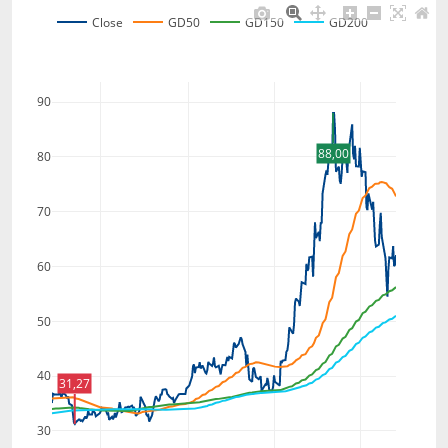
Close
GD50
GD150
GD200
90
88,00
80
70
60
50
40
31,27
30