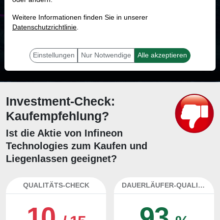
MONKEY-TRADER INDIKATOR
Weitere Informationen finden Sie in unserer
84.7 %
Datenschutzrichtlinie
.
Mit 84.7 % Wahrscheinlichkeit wird selbst der unglücklichst agierende Trader
mit dieser Aktie erfolgreich sein.
Einstellungen
Nur Notwendige
Alle akzeptieren
Investment-Check:
Kaufempfehlung?
Ist die Aktie von Infineon
Technologies zum Kaufen und
Liegenlassen geeignet?
QUALITÄTS-CHECK
DAUERLÄUFER-QUALITÄTEN
10
93