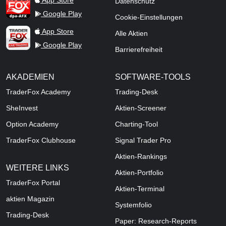
App Store
Datenschutz
Google Play
Cookie-Einstellungen
TraderFox Live Trading
App Store
Alle Aktien
Google Play
Barrierefreiheit
AKADEMIEN
SOFTWARE-TOOLS
TraderFox Academy
Trading-Desk
SheInvest
Aktien-Screener
Option Academy
Charting-Tool
TraderFox Clubhouse
Signal Trader Pro
Aktien-Rankings
WEITERE LINKS
Aktien-Portfolio
TraderFox Portal
Aktien-Terminal
aktien Magazin
Systemfolio
Trading-Desk
Paper: Research-Reports