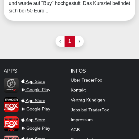
und wurde auf "Buy" hochgestuft. Das Kursziel befindet
sich bei 50 Euro...
‹
1
›
APPS
INFOS
TraderFox Flash
Über TraderFox
App Store
Google Play
Kontakt
TraderFox App
Vertrag Kündigen
App Store
Google Play
Jobs bei TraderFox
TraderFox Pro
App Store
Impressum
Google Play
AGB
TraderFox dpa-AFX ProFeed