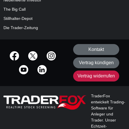
Nebenwerte Investor
The Big Call
Stillhalter-Depot
Die Trader-Zeitung
Kontakt
offizielle Social Media-Accounts
Vertrag kündigen
Vertrag widerrufen
TraderFox
entwickelt Trading-
Software für
Anleger und
Trader. Unser
Echtzeit-