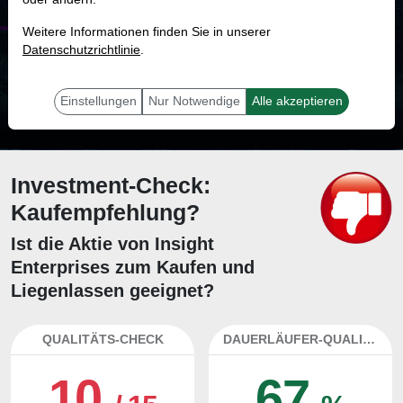
MONKEY-TRADER INDIKATOR
Weitere Informationen finden Sie in unserer
38.8 %
Datenschutzrichtlinie
.
Mit 38.8 % Wahrscheinlichkeit wird selbst der unglücklichst agierende Trader
mit dieser Aktie erfolgreich sein.
Einstellungen
Nur Notwendige
Alle akzeptieren
Investment-Check:
Kaufempfehlung?
Ist die Aktie von Insight
Enterprises zum Kaufen und
Liegenlassen geeignet?
QUALITÄTS-CHECK
DAUERLÄUFER-QUALITÄTEN
10
67