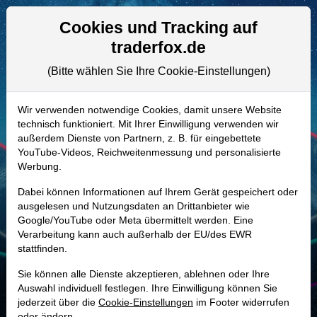
Aktien- und Artikelsuche
Seite
Cookies und Tracking auf
traderfox.de
(Bitte wählen Sie Ihre Cookie-Einstellungen)
ALLE AKTIEN
909619 | NSIT
–
Insight Enterprises
Wir verwenden notwendige Cookies, damit unsere Website
technisch funktioniert. Mit Ihrer Einwilligung verwenden wir
Aktie
außerdem Dienste von Partnern, z. B. für eingebettete
Realtime-Aktienkurs:
YouTube-Videos, Reichweitenmessung und personalisierte
Werbung.
-
-
-
-
Dabei können Informationen auf Ihrem Gerät gespeichert oder
ausgelesen und Nutzungsdaten an Drittanbieter wie
Google/YouTube oder Meta übermittelt werden. Eine
Marktkapitalisierung
4,51 Mrd. USD
Verarbeitung kann auch außerhalb der EU/des EWR
stattfinden.
Unternehmenswert
5,80 Mrd. USD
Sie können alle Dienste akzeptieren, ablehnen oder Ihre
Umsatz
8,25 Mrd. USD
Auswahl individuell festlegen. Ihre Einwilligung können Sie
jederzeit über die
Cookie-Einstellungen
im Footer widerrufen
oder ändern.