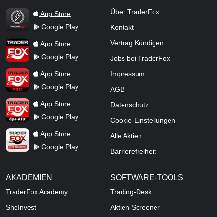
TraderFox Flash
Über TraderFox
App Store
Google Play
Kontakt
TraderFox App
Vertrag Kündigen
App Store
Google Play
Jobs bei TraderFox
TraderFox Pro
App Store
Impressum
Google Play
AGB
TraderFox dpa-AFX ProFeed
App Store
Datenschutz
Google Play
Cookie-Einstellungen
TraderFox Live Trading
App Store
Alle Aktien
Google Play
Barrierefreiheit
AKADEMIEN
SOFTWARE-TOOLS
TraderFox Academy
Trading-Desk
SheInvest
Aktien-Screener