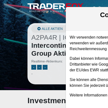
Softwa
Co
ALLE AKTIEN
A2PA4R | IC1H
–
Wir verwenden notwend
verwenden wir außerde
Intercontinental Hotels
Reichweitenmessung u
Group Aktie
Dabei können Informat
Realtime-Aktienkurs:
Drittanbieter wie Goo
-
-
-
der EU/des EWR stattf
-
Sie können alle Dienst
können Sie jederzeit 
Weitere Informationen
Investment-Check: K