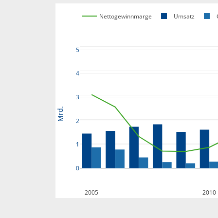
Nettogewinnmarge
Umsatz
5
4
3
Mrd.
2
1
0
2005
2010