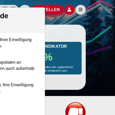
izielle Social Media-Accounts
Aktien- und Artikelsuche öffnen
Seitennavigation öf
BESTELLEN
.de
Ihrer Einwilligung
s,
MONKEY-TRADER INDIKATOR
89.0 %
ngsdaten an
Mit 89.0 % Wahrscheinlichkeit wird selbst der unglücklichst
kann auch außerhalb
agierende Trader mit dieser Aktie erfolgreich sein.
. Ihre Einwilligung
.