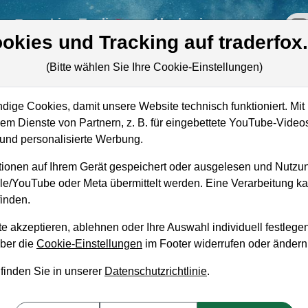
re
Live-Trading
Akademie
off
okies und Tracking auf traderfox
(Bitte wählen Sie Ihre Cookie-Einstellungen)
ige Cookies, damit unsere Website technisch funktioniert. Mit 
m Dienste von Partnern, z. B. für eingebettete YouTube-Video
Marktkapitalisierung
17,37 Mrd. USD
nd personalisierte Werbung.
Unternehmenswert
20,87 Mrd. USD
ionen auf Ihrem Gerät gespeichert oder ausgelesen und Nutzu
gle/YouTube oder Meta übermittelt werden. Eine Verarbeitung 
Umsatz
5,19 Mrd. USD
inden.
e akzeptieren, ablehnen oder Ihre Auswahl individuell festlegen
über die
Cookie-Einstellungen
im Footer widerrufen oder ändern
 finden Sie in unserer
Datenschutzrichtlinie
.
aufempfehlung?