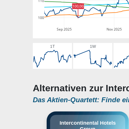
110
100,00
100
Sep 2025
Nov 2025
1T
1W
Alternativen zur Inte
Das Aktien-Quartett: Finde ei
Intercontinental Hotels Group Plc
Intercontinental Hotels
ist eine international tätige
Group