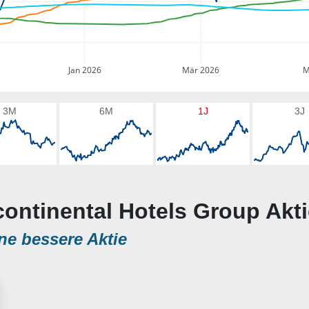
Jan 2026
Mär 2026
M
3M
6M
1J
3J
rcontinental Hotels Group Akt
ne bessere Aktie