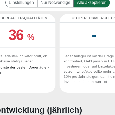
l Hotels Group zum Kaufen und Liegenlassen gee
Einstellungen
Nur Notwendige
Alle akzeptieren
UERLÄUFER-QUALITÄTEN
OUTPERFORMER-CHEC
36
-
%
auerläufer-Indikator prüft, ob
Jeder Anleger ist mit der Frage
nkurse stetig zulegen.
konfrontiert, Geld passiv in ET
investieren, oder auf Einzelakti
liste der besten Dauerläufer-
setzen. Eine Aktie sollte mehr a
n
10% pro Jahr steigen, damit ei
Investment lohnenswert ist.
twicklung (jährlich)