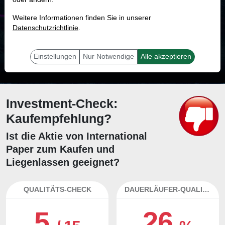
MONKEY-TRADER INDIKATOR
Weitere Informationen finden Sie in unserer
26.4 %
Datenschutzrichtlinie
.
Mit 26.4 % Wahrscheinlichkeit wird selbst der unglücklichst agierende Trader
mit dieser Aktie erfolgreich sein.
Einstellungen
Nur Notwendige
Alle akzeptieren
Investment-Check:
Kaufempfehlung?
Ist die Aktie von International
Paper zum Kaufen und
Liegenlassen geeignet?
QUALITÄTS-CHECK
DAUERLÄUFER-QUALITÄTEN
5
26