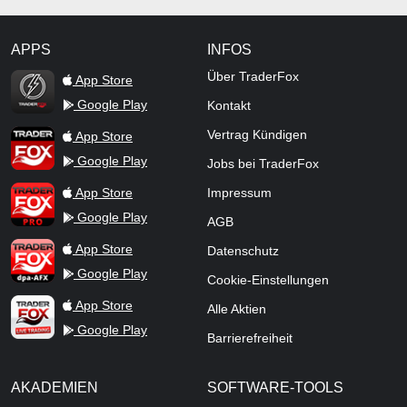
APPS
INFOS
TraderFox Flash
Über TraderFox
App Store
Google Play
Kontakt
TraderFox App
Vertrag Kündigen
App Store
Google Play
Jobs bei TraderFox
TraderFox Pro
App Store
Impressum
Google Play
AGB
TraderFox dpa-AFX ProFeed
App Store
Datenschutz
Google Play
Cookie-Einstellungen
TraderFox Live Trading
App Store
Alle Aktien
Google Play
Barrierefreiheit
AKADEMIEN
SOFTWARE-TOOLS