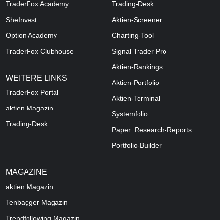
TraderFox Academy
Trading-Desk
SheInvest
Aktien-Screener
Option Academy
Charting-Tool
TraderFox Clubhouse
Signal Trader Pro
Aktien-Rankings
WEITERE LINKS
Aktien-Portfolio
TraderFox Portal
Aktien-Terminal
aktien Magazin
Systemfolio
Trading-Desk
Paper: Research-Reports
Portfolio-Builder
MAGAZINE
aktien
Magazin
Tenbagger Magazin
Trendfollowing Magazin