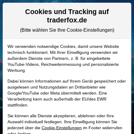
Aktien- und Artikelsuche
Seite
Cookies und Tracking auf
traderfox.de
(Bitte wählen Sie Ihre Cookie-Einstellungen)
ALLE AKTIEN
851413 | IP
–
International Paper
Wir verwenden notwendige Cookies, damit unsere Website
technisch funktioniert. Mit Ihrer Einwilligung verwenden wir
Aktie
außerdem Dienste von Partnern, z. B. für eingebettete
Realtime-Aktienkurs:
YouTube-Videos, Reichweitenmessung und personalisierte
Werbung.
-
-
-
-
Dabei können Informationen auf Ihrem Gerät gespeichert oder
ausgelesen und Nutzungsdaten an Drittanbieter wie
Google/YouTube oder Meta übermittelt werden. Eine
Marktkapitalisierung
22,11 Mrd. USD
Verarbeitung kann auch außerhalb der EU/des EWR
stattfinden.
Unternehmenswert
31,07 Mrd. USD
Sie können alle Dienste akzeptieren, ablehnen oder Ihre
Umsatz
23,63 Mrd. USD
Auswahl individuell festlegen. Ihre Einwilligung können Sie
jederzeit über die
Cookie-Einstellungen
im Footer widerrufen
oder ändern.