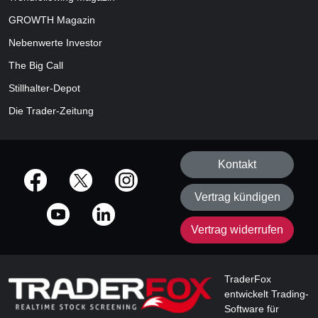
GROWTH
Magazin
Nebenwerte Investor
The Big Call
Stillhalter-Depot
Die Trader-Zeitung
Kontakt
offizielle Social Media-Accounts
Vertrag kündigen
Vertrag widerrufen
TraderFox
entwickelt Trading-
Software für