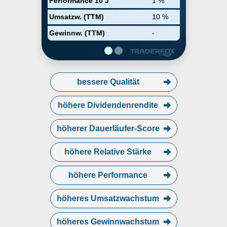
Performance 10 J
1 %
Verkaufsverpackungen,
Verpackungskarton sowie
Umsatzw. (TTM)
10 %
gestrichenem und
ungestrichenem Karton.
Gewinnw. (TTM)
-
bessere Qualität
höhere Dividendenrendite
höherer Dauerläufer-Score
höhere Relative Stärke
höhere Performance
höheres Umsatzwachstum
höheres Gewinnwachstum