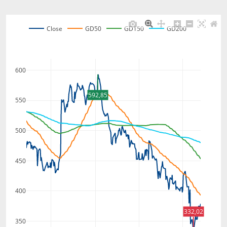
Close
GD50
GD150
GD200
600
592,85
550
500
450
400
332,02
350