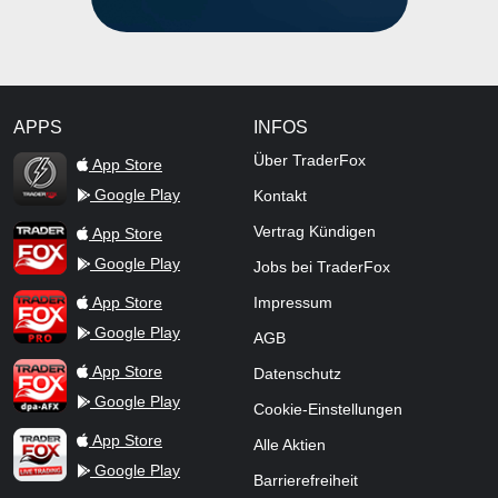
APPS
INFOS
TraderFox Flash
Über TraderFox
App Store
Google Play
Kontakt
TraderFox App
Vertrag Kündigen
App Store
Google Play
Jobs bei TraderFox
TraderFox Pro
App Store
Impressum
Google Play
AGB
TraderFox dpa-AFX ProFeed
App Store
Datenschutz
Google Play
Cookie-Einstellungen
TraderFox Live Trading
App Store
Alle Aktien
Google Play
Barrierefreiheit