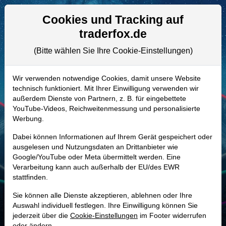
Aktien- und Artikelsuche
Seite
Cookies und Tracking auf
traderfox.de
(Bitte wählen Sie Ihre Cookie-Einstellungen)
ALLE AKTIEN
888024 | ISRG
–
Intuitive Surgical
Wir verwenden notwendige Cookies, damit unsere Website
technisch funktioniert. Mit Ihrer Einwilligung verwenden wir
Aktie
außerdem Dienste von Partnern, z. B. für eingebettete
Realtime-Aktienkurs:
YouTube-Videos, Reichweitenmessung und personalisierte
Werbung.
-
-
-
-
Dabei können Informationen auf Ihrem Gerät gespeichert oder
ausgelesen und Nutzungsdaten an Drittanbieter wie
Google/YouTube oder Meta übermittelt werden. Eine
Marktkapitalisierung
133,83 Mrd. USD
Verarbeitung kann auch außerhalb der EU/des EWR
stattfinden.
Unternehmenswert
128,61 Mrd. USD
Sie können alle Dienste akzeptieren, ablehnen oder Ihre
Umsatz
10,06 Mrd. USD
Auswahl individuell festlegen. Ihre Einwilligung können Sie
jederzeit über die
Cookie-Einstellungen
im Footer widerrufen
oder ändern.