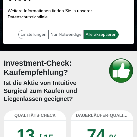
MONKEY-TRADER INDIKATOR
Weitere Informationen finden Sie in unserer
29.1 %
Datenschutzrichtlinie
.
Mit 29.1 % Wahrscheinlichkeit wird selbst der unglücklichst agierende Trader
mit dieser Aktie erfolgreich sein.
Einstellungen
Nur Notwendige
Alle akzeptieren
Investment-Check:
Kaufempfehlung?
Ist die Aktie von Intuitive
Surgical zum Kaufen und
Liegenlassen geeignet?
QUALITÄTS-CHECK
DAUERLÄUFER-QUALITÄTEN
13
74