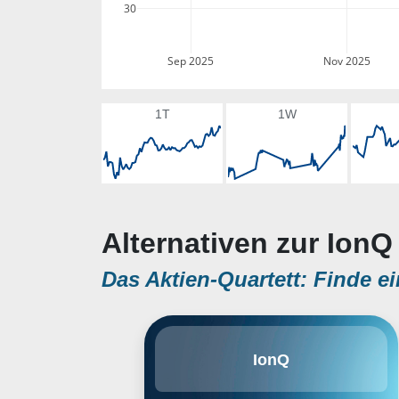
30
Sep 2025
Nov 2025
1T
1W
Alternativen zur IonQ
Das Aktien-Quartett: Finde ei
IonQ, Inc. develops and
IonQ
manufactures quantum
computers. The firm specializes in
quantum computing and quantum