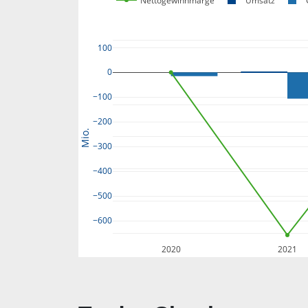
Nettogewinnmarge
Umsatz
100
0
−100
−200
Mio.
−300
−400
−500
−600
2020
2021