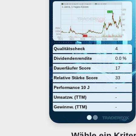
information processing. The
company was founded by
Christopher Monroe and Jung
Sang Kim in 2015 and is
headquartered in College Park,
MD.
Qualitätscheck
4
Dividendenrendite
0.0 %
Dauerläufer Score
17
Relative Stärke Score
33
Performance 10 J
-
Umsatzw. (TTM)
-
Gewinnw. (TTM)
-
Wähle ein Krit