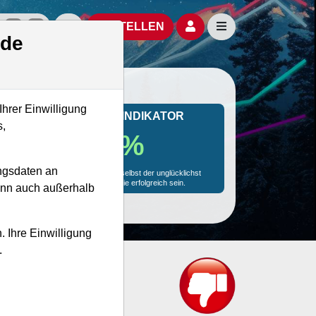
izielle Social Media-Accounts
Aktien- und Artikelsuche öffnen
Seitennavigation öf
BESTELLEN
.de
Ihrer Einwilligung
MONKEY-TRADER INDIKATOR
s,
42.8 %
ngsdaten an
Mit 42.8 % Wahrscheinlichkeit wird selbst der unglücklichst
agierende Trader mit dieser Aktie erfolgreich sein.
kann auch außerhalb
. Ihre Einwilligung
.