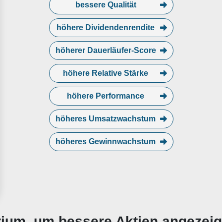
bessere Qualität
höhere Dividendenrendite
höherer Dauerläufer-Score
höhere Relative Stärke
höhere Performance
höheres Umsatzwachstum
höheres Gewinnwachstum
erium, um bessere Aktien angezei