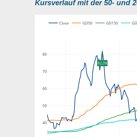
Kursverlauf mit der 50- und 2
Close
GD50
GD150
GD
80
82,09
70
60
50
40