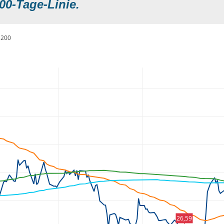
00-Tage-Linie.
200
26,59