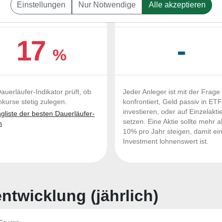
Einstellungen
Nur Notwendige
Alle akzeptieren
UERLÄUFER-QUALITÄTEN
OUTPERFORMER-CHEC
17
-
%
auerläufer-Indikator prüft, ob
Jeder Anleger ist mit der Frage
nkurse stetig zulegen.
konfrontiert, Geld passiv in ET
investieren, oder auf Einzelakti
liste der besten Dauerläufer-
setzen. Eine Aktie sollte mehr a
n
10% pro Jahr steigen, damit ei
Investment lohnenswert ist.
twicklung (jährlich)