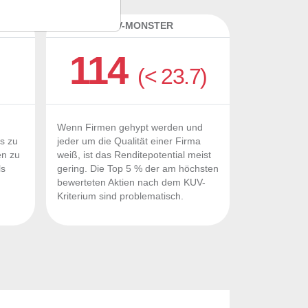
K
KUV-MONSTER
114
(< 23.7)
Wenn Firmen gehypt werden und
Fs zu
jeder um die Qualität einer Firma
en zu
weiß, ist das Renditepotential meist
ls
gering. Die Top 5 % der am höchsten
n
bewerteten Aktien nach dem KUV-
Kriterium sind problematisch.