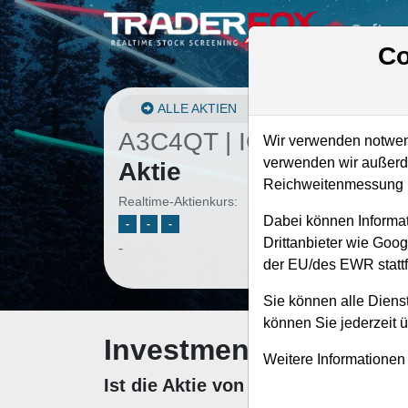
Softwa
Co
ALLE AKTIEN
A3C4QT | IONQ
–
IonQ
Wir verwenden notwend
verwenden wir außerde
Aktie
Reichweitenmessung u
Realtime-Aktienkurs:
Dabei können Informat
-
-
-
Drittanbieter wie Goo
-
der EU/des EWR stattf
Sie können alle Dienst
können Sie jederzeit 
Investment-Check: K
Weitere Informationen
Ist die Aktie von IonQ zum Kaufen