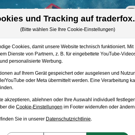
re
Live-Trading
Akademie
off
okies und Tracking auf traderfox
(Bitte wählen Sie Ihre Cookie-Einstellungen)
ige Cookies, damit unsere Website technisch funktioniert. Mit 
Marktkapitalisierung
16,58 Mrd. USD
m Dienste von Partnern, z. B. für eingebettete YouTube-Video
nd personalisierte Werbung.
Unternehmenswert
14,52 Mrd. USD
ionen auf Ihrem Gerät gespeichert oder ausgelesen und Nutzu
Umsatz
130,02 Mio. USD
gle/YouTube oder Meta übermittelt werden. Eine Verarbeitung 
inden.
e akzeptieren, ablehnen oder Ihre Auswahl individuell festlegen
über die
Cookie-Einstellungen
im Footer widerrufen oder ändern
aufempfehlung?
 finden Sie in unserer
Datenschutzrichtlinie
.
 und Liegenlassen geeignet?