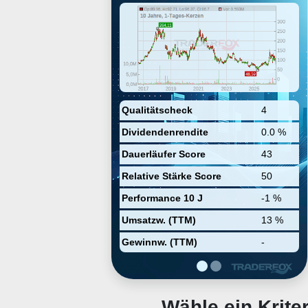
amplifiers, and related optical
components. Its products include
lasers, beam delivery, medical,
telecom equipment, product finder
and components such as pump
diodes, chillers, and mid-IR
crystals. The company was
founded by Valentin P. Gapontsev
and Igor Samartsev in 1990 and is
headquartered in Marlborough,
Qualitätscheck
4
MA.
Dividendenrendite
0.0 %
Dauerläufer Score
43
Relative Stärke Score
50
Performance 10 J
-1 %
Umsatzw. (TTM)
13 %
Gewinnw. (TTM)
-
Wähle ein Krit