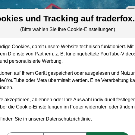
re
Live-Trading
Akademie
off
okies und Tracking auf traderfox
(Bitte wählen Sie Ihre Cookie-Einstellungen)
ige Cookies, damit unsere Website technisch funktioniert. Mit 
Marktkapitalisierung
3,68 Mrd. USD
m Dienste von Partnern, z. B. für eingebettete YouTube-Video
nd personalisierte Werbung.
Unternehmenswert
2,89 Mrd. USD
ionen auf Ihrem Gerät gespeichert oder ausgelesen und Nutzu
Umsatz
1,00 Mrd. USD
gle/YouTube oder Meta übermittelt werden. Eine Verarbeitung 
inden.
e akzeptieren, ablehnen oder Ihre Auswahl individuell festlegen
über die
Cookie-Einstellungen
im Footer widerrufen oder ändern
aufempfehlung?
 finden Sie in unserer
Datenschutzrichtlinie
.
zum Kaufen und Liegenlassen geeignet?