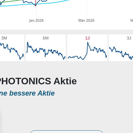
Jan 2026
Mär 2026
M
3M
6M
1J
3J
 PHOTONICS Aktie
ne bessere Aktie