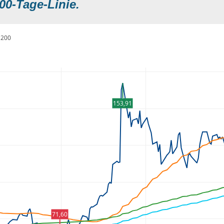
00-Tage-Linie.
200
153,91
71,60