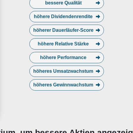
bessere Qualität
höhere Dividendenrendite
höherer Dauerläufer-Score
höhere Relative Stärke
höhere Performance
höheres Umsatzwachstum
höheres Gewinnwachstum
erium, um bessere Aktien angezei