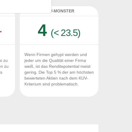
K
KUV-MONSTER
4
r
(< 23.5)
Wenn Firmen gehypt werden und
Fs zu
jeder um die Qualität einer Firma
en zu
weiß, ist das Renditepotential meist
ls
gering. Die Top 5 % der am höchsten
n
bewerteten Aktien nach dem KUV-
Kriterium sind problematisch.