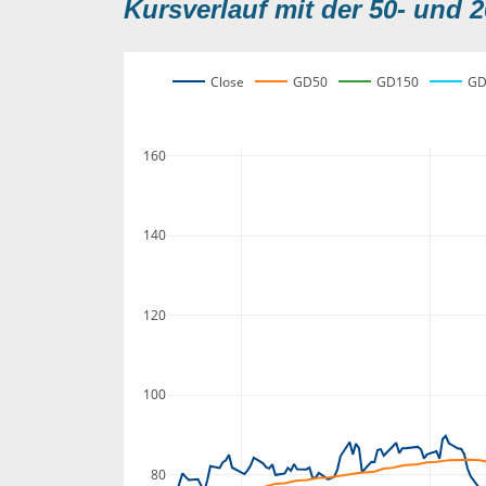
Kursverlauf mit der 50- und 2
Close
GD50
GD150
GD
160
140
120
100
80