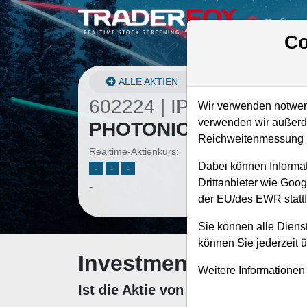
Softwa
Co
ALLE AKTIEN
602224 | IPGP
–
IPG
Wir verwenden notwend
verwenden wir außerde
PHOTONICS Aktie
Reichweitenmessung u
Realtime-Aktienkurs:
Dabei können Informat
-
-
-
Drittanbieter wie Goo
-
der EU/des EWR stattf
Sie können alle Dienst
können Sie jederzeit 
Investment-Check: K
Weitere Informationen
Ist die Aktie von IPG PHOTONICS 