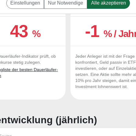
Einstellungen
Nur Notwendige
Alle akzeptieren
UERLÄUFER-QUALITÄTEN
OUTPERFORMER-CHEC
43
-1
%
% / Jah
auerläufer-Indikator prüft, ob
Jeder Anleger ist mit der Frage
nkurse stetig zulegen.
konfrontiert, Geld passiv in ET
investieren, oder auf Einzelakti
liste der besten Dauerläufer-
setzen. Eine Aktie sollte mehr a
n
10% pro Jahr steigen, damit ei
Investment lohnenswert ist.
twicklung (jährlich)