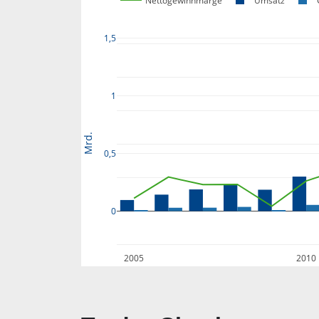
Nettogewinnmarge
Umsatz
1,5
1
Mrd.
0,5
0
2005
2010