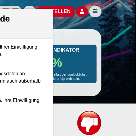
izielle Social Media-Accounts
Aktien- und Artikelsuche öffnen
Seitennavigation öf
BESTELLEN
.de
Ihrer Einwilligung
MONKEY-TRADER INDIKATOR
s,
69.7 %
ngsdaten an
Mit 69.7 % Wahrscheinlichkeit wird selbst der unglücklichst
agierende Trader mit dieser Aktie erfolgreich sein.
kann auch außerhalb
. Ihre Einwilligung
.