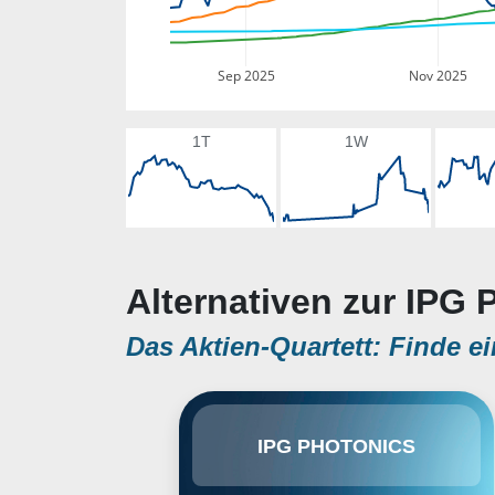
Sep 2025
Nov 2025
1T
1W
Alternativen zur IPG
Das Aktien-Quartett: Finde ei
IPG Photonics Corp. engages in
IPG PHOTONICS
the design, development,
production and distribution of
fiber lasers, laser systems, fiber