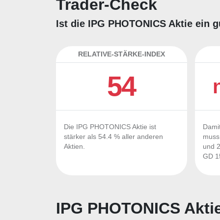
Trader-Check
Ist die IPG PHOTONICS Aktie ein g
RELATIVE-STÄRKE-INDEX
54
Die IPG PHOTONICS Aktie ist
Damit
stärker als 54.4 % aller anderen
muss 
Aktien.
und 2
GD 15
IPG PHOTONICS Aktie