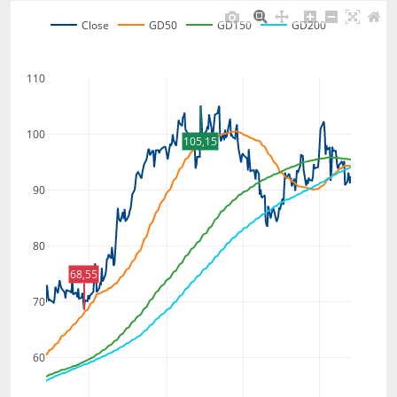
Close
GD50
GD150
GD200
110
100
105,15
90
80
68,55
70
60