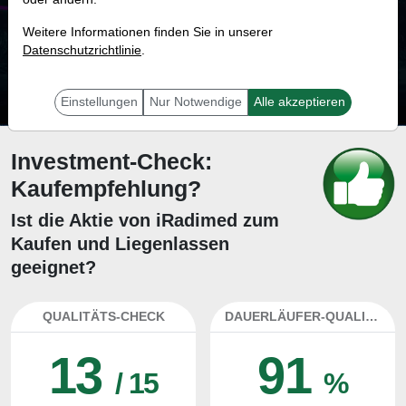
69.7 %
Weitere Informationen finden Sie in unserer
Datenschutzrichtlinie
Mit 69.7 % Wahrscheinlichkeit wird selbst der unglücklichst agierende Trader
.
mit dieser Aktie erfolgreich sein.
Einstellungen
Nur Notwendige
Alle akzeptieren
Investment-Check:
Kaufempfehlung?
Ist die Aktie von iRadimed zum
Kaufen und Liegenlassen
geeignet?
QUALITÄTS-CHECK
DAUERLÄUFER-QUALITÄTEN
13
91
/ 15
%