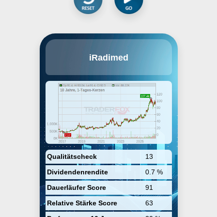
IRadimed Corp. engages in the
iRadimed
development, manufacture,
marketing, and distribution of
Magnetic Resonance Imaging
compatible medical devices. It
also provides a non-magnetic
Intravenous infusion pump
system that is specifically
designed for use during MRI
procedures. The company was
founded by Roger Susi in July
1992 and is headquartered in
Winter Springs, FL.
Qualitätscheck
13
Dividendenrendite
0.7 %
Dauerläufer Score
91
Relative Stärke Score
63