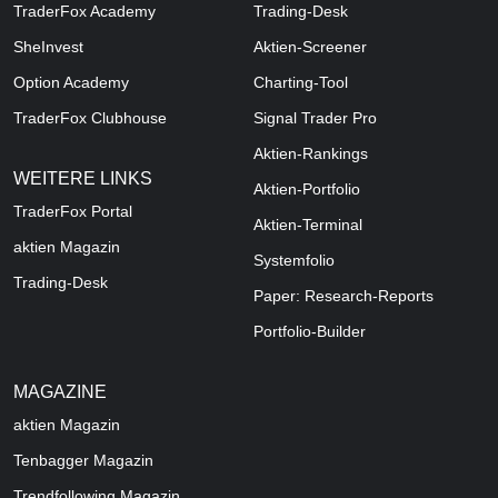
TraderFox Academy
Trading-Desk
SheInvest
Aktien-Screener
Option Academy
Charting-Tool
TraderFox Clubhouse
Signal Trader Pro
Aktien-Rankings
WEITERE LINKS
Aktien-Portfolio
TraderFox Portal
Aktien-Terminal
aktien Magazin
Systemfolio
Trading-Desk
Paper: Research-Reports
Portfolio-Builder
MAGAZINE
aktien
Magazin
Tenbagger Magazin
Trendfollowing Magazin