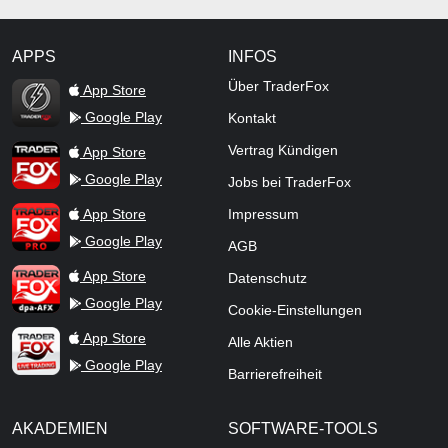
APPS
INFOS
TraderFox Flash
Über TraderFox
App Store
Google Play
Kontakt
TraderFox App
Vertrag Kündigen
App Store
Google Play
Jobs bei TraderFox
TraderFox Pro
App Store
Impressum
Google Play
AGB
TraderFox dpa-AFX ProFeed
App Store
Datenschutz
Google Play
Cookie-Einstellungen
TraderFox Live Trading
App Store
Alle Aktien
Google Play
Barrierefreiheit
AKADEMIEN
SOFTWARE-TOOLS