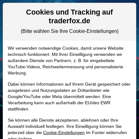
Aktien- und Artikelsuche
Seite
Cookies und Tracking auf
traderfox.de
(Bitte wählen Sie Ihre Cookie-Einstellungen)
ALLE AKTIEN
A118V4 | IRMD
–
iRadimed Aktie
Wir verwenden notwendige Cookies, damit unsere Website
technisch funktioniert. Mit Ihrer Einwilligung verwenden wir
Realtime-Aktienkurs:
außerdem Dienste von Partnern, z. B. für eingebettete
-
-
-
YouTube-Videos, Reichweitenmessung und personalisierte
-
Werbung.
Dabei können Informationen auf Ihrem Gerät gespeichert oder
Marktkapitalisierung
1,18 Mrd. USD
ausgelesen und Nutzungsdaten an Drittanbieter wie
Google/YouTube oder Meta übermittelt werden. Eine
Unternehmenswert
1,13 Mrd. USD
Verarbeitung kann auch außerhalb der EU/des EWR
stattfinden.
Umsatz
83,81 Mio. USD
Sie können alle Dienste akzeptieren, ablehnen oder Ihre
Auswahl individuell festlegen. Ihre Einwilligung können Sie
jederzeit über die
Cookie-Einstellungen
im Footer widerrufen
MONKEY-TRADER INDIKATOR
oder ändern.