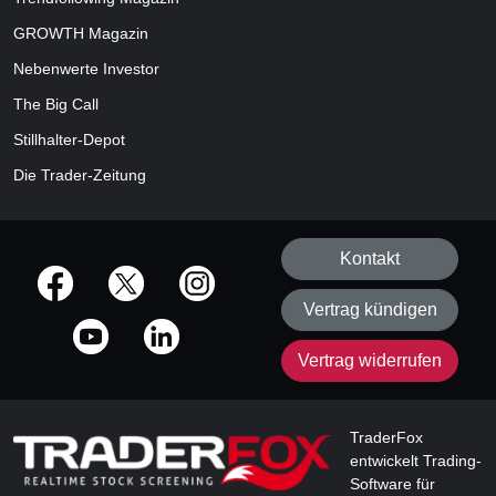
GROWTH
Magazin
Nebenwerte Investor
The Big Call
Stillhalter-Depot
Die Trader-Zeitung
Kontakt
offizielle Social Media-Accounts
Vertrag kündigen
Vertrag widerrufen
TraderFox
entwickelt Trading-
Software für