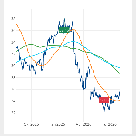
38
38,16
36
34
32
30
28
26
22,08
24
22
Okt 2025
Jan 2026
Apr 2026
Jul 2026