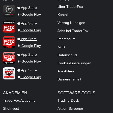
TraderFox Flash
Über TraderFox
App Store
Google Play
Kontakt
TraderFox App
Vertrag Kündigen
App Store
Google Play
Jobs bei TraderFox
TraderFox Pro
App Store
Impressum
Google Play
AGB
TraderFox dpa-AFX ProFeed
App Store
Datenschutz
Google Play
Cookie-Einstellungen
TraderFox Live Trading
App Store
Alle Aktien
Google Play
Barrierefreiheit
AKADEMIEN
SOFTWARE-TOOLS
TraderFox Academy
Trading-Desk
SheInvest
Aktien-Screener