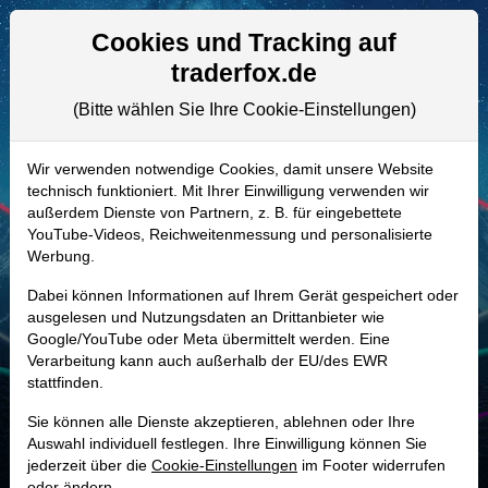
Aktien- und Artikelsuche
Seite
Cookies und Tracking auf
traderfox.de
(Bitte wählen Sie Ihre Cookie-Einstellungen)
ALLE AKTIEN
621993 | JUN3
–
Jungheinrich Aktie
Wir verwenden notwendige Cookies, damit unsere Website
technisch funktioniert. Mit Ihrer Einwilligung verwenden wir
Realtime-Aktienkurs:
außerdem Dienste von Partnern, z. B. für eingebettete
-
-
-
YouTube-Videos, Reichweitenmessung und personalisierte
-
Werbung.
Dabei können Informationen auf Ihrem Gerät gespeichert oder
Marktkapitalisierung
2,61 Mrd. EUR
ausgelesen und Nutzungsdaten an Drittanbieter wie
Google/YouTube oder Meta übermittelt werden. Eine
Unternehmenswert
2,48 Mrd. EUR
Verarbeitung kann auch außerhalb der EU/des EWR
stattfinden.
Umsatz
5,50 Mrd. EUR
Sie können alle Dienste akzeptieren, ablehnen oder Ihre
Auswahl individuell festlegen. Ihre Einwilligung können Sie
jederzeit über die
Cookie-Einstellungen
im Footer widerrufen
MONKEY-TRADER INDIKATOR
oder ändern.