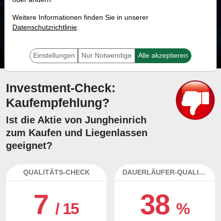
29.5 %
Weitere Informationen finden Sie in unserer
Datenschutzrichtlinie
Mit 29.5 % Wahrscheinlichkeit wird selbst der unglücklichst agierende Trader
.
mit dieser Aktie erfolgreich sein.
Einstellungen
Nur Notwendige
Alle akzeptieren
Investment-Check:
Kaufempfehlung?
Ist die Aktie von Jungheinrich
zum Kaufen und Liegenlassen
geeignet?
QUALITÄTS-CHECK
DAUERLÄUFER-QUALITÄTEN
7
38
/ 15
%