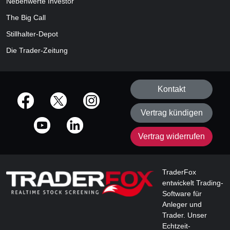
Nebenwerte Investor
The Big Call
Stillhalter-Depot
Die Trader-Zeitung
Kontakt
offizielle Social Media-Accounts
Vertrag kündigen
Vertrag widerrufen
TraderFox
entwickelt Trading-
Software für
Anleger und
Trader. Unser
Echtzeit-