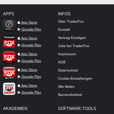
APPS
INFOS
TraderFox Flash
Über TraderFox
App Store
Google Play
Kontakt
TraderFox App
Vertrag Kündigen
App Store
Google Play
Jobs bei TraderFox
TraderFox Pro
App Store
Impressum
Google Play
AGB
TraderFox dpa-AFX ProFeed
App Store
Datenschutz
Google Play
Cookie-Einstellungen
TraderFox Live Trading
App Store
Alle Aktien
Google Play
Barrierefreiheit
AKADEMIEN
SOFTWARE-TOOLS