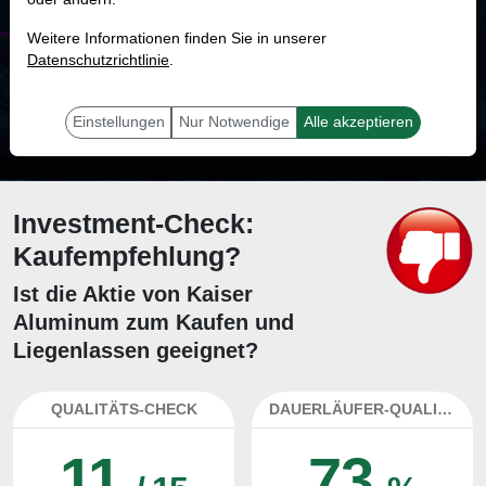
MONKEY-TRADER INDIKATOR
Weitere Informationen finden Sie in unserer
89.0 %
Datenschutzrichtlinie
.
Mit 89.0 % Wahrscheinlichkeit wird selbst der unglücklichst agierende Trader
mit dieser Aktie erfolgreich sein.
Einstellungen
Nur Notwendige
Alle akzeptieren
Investment-Check:
Kaufempfehlung?
Ist die Aktie von Kaiser
Aluminum zum Kaufen und
Liegenlassen geeignet?
QUALITÄTS-CHECK
DAUERLÄUFER-QUALITÄTEN
11
73