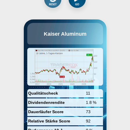
Kaiser Aluminum Corp. engages in
Kaiser Aluminum
the manufacture and sale of semi-
fabricated specialty aluminum
products. The firm caters to the
aerospace, general engineering,
automotive, and custom industrial
applications industries. Its
products include plate, sheet,
coil, hard alloy shapes, soft alloy
extrusions, seamless and
structural extruded, drawn tube,
hard alloy rod, bar, wire and forge
stock. The company was founded
by Henry J. Kaiser in 1946 and is
Qualitätscheck
11
headquartered in Franklin, TN.
Dividendenrendite
1.8 %
Dauerläufer Score
73
Relative Stärke Score
92