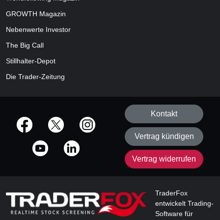
GROWTH
Magazin
Nebenwerte Investor
The Big Call
Stillhalter-Depot
Die Trader-Zeitung
Kontakt
offizielle Social Media-Accounts
Vertrag kündigen
Vertrag widerrufen
TraderFox
entwickelt Trading-
Software für