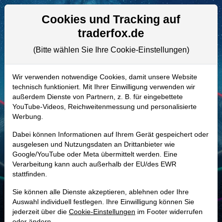
Aktien- und Artikelsuche
Seite
Cookies und Tracking auf
traderfox.de
(Bitte wählen Sie Ihre Cookie-Einstellungen)
ALLE AKTIEN
A0J4J3 | KALU
–
Kaiser Aluminum
Wir verwenden notwendige Cookies, damit unsere Website
technisch funktioniert. Mit Ihrer Einwilligung verwenden wir
Aktie
außerdem Dienste von Partnern, z. B. für eingebettete
Realtime-Aktienkurs:
YouTube-Videos, Reichweitenmessung und personalisierte
Werbung.
-
-
-
-
Dabei können Informationen auf Ihrem Gerät gespeichert oder
ausgelesen und Nutzungsdaten an Drittanbieter wie
Google/YouTube oder Meta übermittelt werden. Eine
Marktkapitalisierung
2,79 Mrd. USD
Verarbeitung kann auch außerhalb der EU/des EWR
stattfinden.
Unternehmenswert
3,80 Mrd. USD
Sie können alle Dienste akzeptieren, ablehnen oder Ihre
Umsatz
3,37 Mrd. USD
Auswahl individuell festlegen. Ihre Einwilligung können Sie
jederzeit über die
Cookie-Einstellungen
im Footer widerrufen
oder ändern.