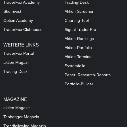
TraderFox Academy
Trading-Desk
SheInvest
Aktien-Screener
Option Academy
Charting-Tool
TraderFox Clubhouse
Signal Trader Pro
Aktien-Rankings
WEITERE LINKS
Aktien-Portfolio
TraderFox Portal
Aktien-Terminal
aktien Magazin
Systemfolio
Trading-Desk
Paper: Research-Reports
Portfolio-Builder
MAGAZINE
aktien
Magazin
Tenbagger Magazin
Trendfollowing Magazin