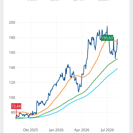
200
180
195,63
160
140
120
100
72,44
80
Okt 2025
Jan 2026
Apr 2026
Jul 2026