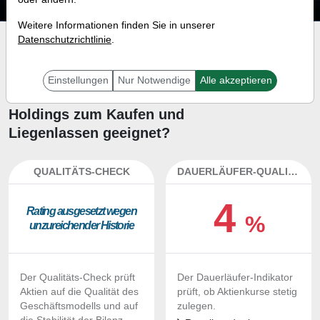
Weitere Informationen finden Sie in unserer
Datenschutzrichtlinie
.
Investment-Check:
Kaufempfehlung?
Einstellungen
Nur Notwendige
Alle akzeptieren
Ist die Aktie von Karman
Holdings zum Kaufen und
Liegenlassen geeignet?
QUALITÄTS-CHECK
DAUERLÄUFER-QUALITÄTEN
4
Ra­ting aus­ge­setzt we­gen
%
un­zu­rei­chen­der His­to­rie
Der Qualitäts-Check prüft
Der Dauerläufer-Indikator
Aktien auf die Qualität des
prüft, ob Aktienkurse stetig
Geschäftsmodells und auf
zulegen.