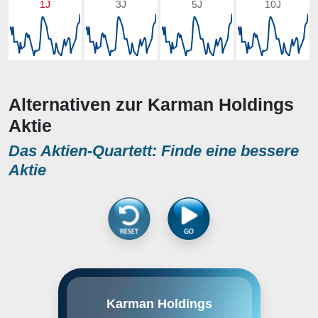
1J
3J
5J
10J
Alternativen zur Karman Holdings
Aktie
Das Aktien-Quartett: Finde eine bessere
Aktie
Karman Holdings, Inc. engages in
Karman Holdings
the design, testing,
manufacturing, and sale of