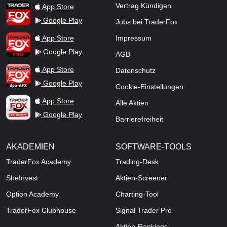
TraderFox App
Vertrag Kündigen
App Store
Google Play
Jobs bei TraderFox
TraderFox Pro
App Store
Impressum
Google Play
AGB
TraderFox dpa-AFX ProFeed
App Store
Datenschutz
Google Play
Cookie-Einstellungen
TraderFox Live Trading
App Store
Alle Aktien
Google Play
Barrierefreiheit
AKADEMIEN
SOFTWARE-TOOLS
TraderFox Academy
Trading-Desk
SheInvest
Aktien-Screener
Option Academy
Charting-Tool
TraderFox Clubhouse
Signal Trader Pro
Aktien-Rankings