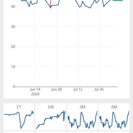
40
30
20
10
0
Jun 14
Jun 28
Jul 12
Jul 26
2026
1T
1W
3M
6M