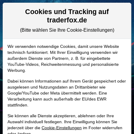
Aktien- und Artikelsuche
Seite
Cookies und Tracking auf
traderfox.de
(Bitte wählen Sie Ihre Cookie-Einstellungen)
ALLE AKTIEN
A411WA | VF4
–
Karman Holdings
Wir verwenden notwendige Cookies, damit unsere Website
technisch funktioniert. Mit Ihrer Einwilligung verwenden wir
Aktie
außerdem Dienste von Partnern, z. B. für eingebettete
Realtime-Aktienkurs:
YouTube-Videos, Reichweitenmessung und personalisierte
Werbung.
-
-
-
-
Dabei können Informationen auf Ihrem Gerät gespeichert oder
ausgelesen und Nutzungsdaten an Drittanbieter wie
Google/YouTube oder Meta übermittelt werden. Eine
Marktkapitalisierung
7,72 Mrd. USD
Verarbeitung kann auch außerhalb der EU/des EWR
stattfinden.
Unternehmenswert
8,51 Mrd. USD
Sie können alle Dienste akzeptieren, ablehnen oder Ihre
Umsatz
471,50 Mio. USD
Auswahl individuell festlegen. Ihre Einwilligung können Sie
jederzeit über die
Cookie-Einstellungen
im Footer widerrufen
oder ändern.