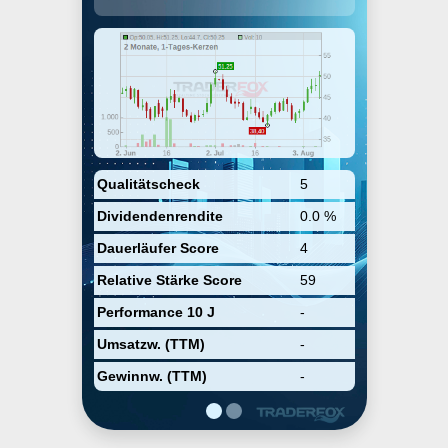
dependable missile systems. It
offers Payload Protection &
Deployment Systems,
Aerodynamic Interstage Systems,
and Propulsion Systems. The
company was founded on August
20, 2020 and is headquartered in
Huntington Beach, CA.
Qualitätscheck
5
Dividendenrendite
0.0 %
Dauerläufer Score
4
Relative Stärke Score
59
Performance 10 J
-
Umsatzw. (TTM)
-
Gewinnw. (TTM)
-