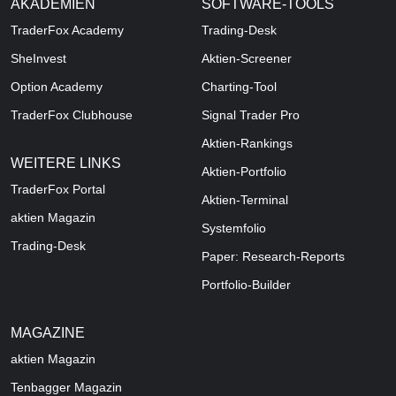
AKADEMIEN
SOFTWARE-TOOLS
TraderFox Academy
Trading-Desk
SheInvest
Aktien-Screener
Option Academy
Charting-Tool
TraderFox Clubhouse
Signal Trader Pro
Aktien-Rankings
WEITERE LINKS
Aktien-Portfolio
TraderFox Portal
Aktien-Terminal
aktien Magazin
Systemfolio
Trading-Desk
Paper: Research-Reports
Portfolio-Builder
MAGAZINE
aktien
Magazin
Tenbagger Magazin