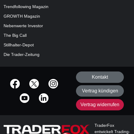
Trendfollowing Magazin
GROWTH
Magazin
Nebenwerte Investor
The Big Call
Stillhalter-Depot
Die Trader-Zeitung
Kontakt
offizielle Social Media-Accounts
Vertrag kündigen
Vertrag widerrufen
TraderFox
entwickelt Trading-