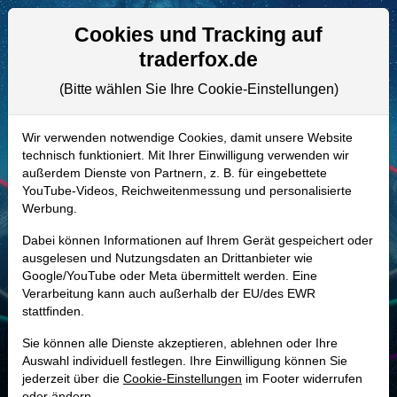
Aktien- und Artikelsuche
Seite
Cookies und Tracking auf
traderfox.de
(Bitte wählen Sie Ihre Cookie-Einstellungen)
ALLE AKTIEN
A2APEC | KNSL
–
Kinsale Capital
Wir verwenden notwendige Cookies, damit unsere Website
technisch funktioniert. Mit Ihrer Einwilligung verwenden wir
Group Aktie
außerdem Dienste von Partnern, z. B. für eingebettete
Realtime-Aktienkurs:
YouTube-Videos, Reichweitenmessung und personalisierte
Werbung.
-
-
-
-
Dabei können Informationen auf Ihrem Gerät gespeichert oder
ausgelesen und Nutzungsdaten an Drittanbieter wie
Google/YouTube oder Meta übermittelt werden. Eine
Marktkapitalisierung
8,57 Mrd. USD
Verarbeitung kann auch außerhalb der EU/des EWR
stattfinden.
Unternehmenswert
8,58 Mrd. USD
Sie können alle Dienste akzeptieren, ablehnen oder Ihre
Umsatz
1,87 Mrd. USD
Auswahl individuell festlegen. Ihre Einwilligung können Sie
jederzeit über die
Cookie-Einstellungen
im Footer widerrufen
oder ändern.