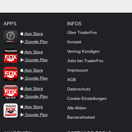
APPS
INFOS
TraderFox Flash
Über TraderFox
App Store
Google Play
Kontakt
TraderFox App
Vertrag Kündigen
App Store
Google Play
Jobs bei TraderFox
TraderFox Pro
App Store
Impressum
Google Play
AGB
TraderFox dpa-AFX ProFeed
App Store
Datenschutz
Google Play
Cookie-Einstellungen
TraderFox Live Trading
App Store
Alle Aktien
Google Play
Barrierefreiheit