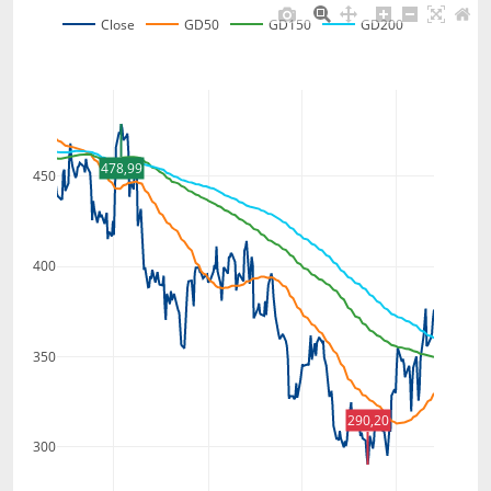
Close
GD50
GD150
GD200
478,99
450
400
350
290,20
300