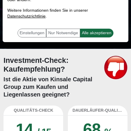
MONKEY-TRADER INDIKATOR
Weitere Informationen finden Sie in unserer
16.4 %
Datenschutzrichtlinie
.
Mit 16.4 % Wahrscheinlichkeit wird selbst der unglücklichst agierende Trader
mit dieser Aktie erfolgreich sein.
Einstellungen
Nur Notwendige
Alle akzeptieren
Investment-Check:
Kaufempfehlung?
Ist die Aktie von Kinsale Capital
Group zum Kaufen und
Liegenlassen geeignet?
QUALITÄTS-CHECK
DAUERLÄUFER-QUALITÄTEN
14
68