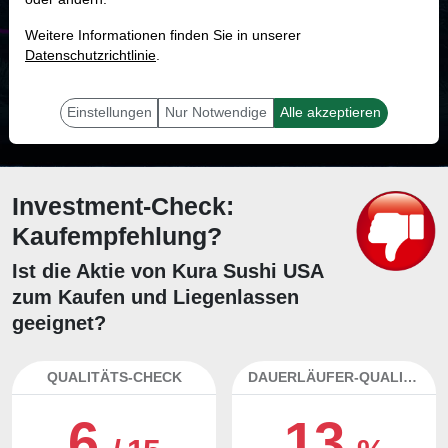
MONKEY-TRADER INDIKATOR
Weitere Informationen finden Sie in unserer
27.5 %
Datenschutzrichtlinie
.
Mit 27.5 % Wahrscheinlichkeit wird selbst der unglücklichst agierende Trader
mit dieser Aktie erfolgreich sein.
Einstellungen
Nur Notwendige
Alle akzeptieren
Investment-Check:
Kaufempfehlung?
Ist die Aktie von Kura Sushi USA
zum Kaufen und Liegenlassen
geeignet?
QUALITÄTS-CHECK
DAUERLÄUFER-QUALITÄTEN
6
13