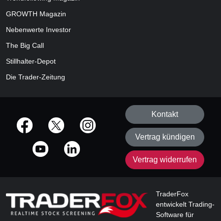
GROWTH
Magazin
Nebenwerte Investor
The Big Call
Stillhalter-Depot
Die Trader-Zeitung
Kontakt
offizielle Social Media-Accounts
Vertrag kündigen
Vertrag widerrufen
TraderFox
entwickelt Trading-
Software für