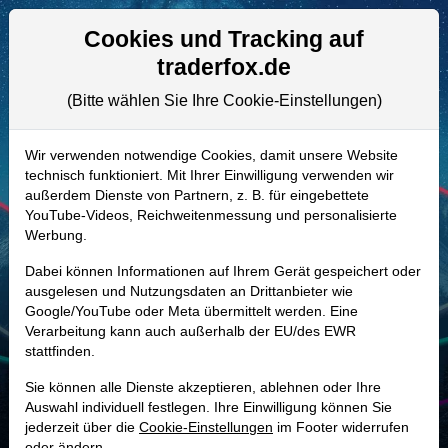
Aktien- und Artikelsuche
Seite
Cookies und Tracking auf
traderfox.de
(Bitte wählen Sie Ihre Cookie-Einstellungen)
ALLE AKTIEN
A2PPS0 | KRUS
–
Kura Sushi USA
Wir verwenden notwendige Cookies, damit unsere Website
technisch funktioniert. Mit Ihrer Einwilligung verwenden wir
Aktie
außerdem Dienste von Partnern, z. B. für eingebettete
Realtime-Aktienkurs:
YouTube-Videos, Reichweitenmessung und personalisierte
Werbung.
-
-
-
-
Dabei können Informationen auf Ihrem Gerät gespeichert oder
ausgelesen und Nutzungsdaten an Drittanbieter wie
Google/YouTube oder Meta übermittelt werden. Eine
Marktkapitalisierung
591,09 Mio. USD
Verarbeitung kann auch außerhalb der EU/des EWR
stattfinden.
Unternehmenswert
754,72 Mio. USD
Sie können alle Dienste akzeptieren, ablehnen oder Ihre
Umsatz
282,76 Mio. USD
Auswahl individuell festlegen. Ihre Einwilligung können Sie
jederzeit über die
Cookie-Einstellungen
im Footer widerrufen
oder ändern.