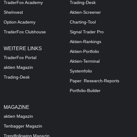
TraderFox Academy
Trading-Desk
SheInvest
Aktien-Screener
Option Academy
Charting-Tool
TraderFox Clubhouse
Signal Trader Pro
Aktien-Rankings
WEITERE LINKS
Aktien-Portfolio
TraderFox Portal
Aktien-Terminal
aktien Magazin
Systemfolio
Trading-Desk
Paper: Research-Reports
Portfolio-Builder
MAGAZINE
aktien
Magazin
Tenbagger Magazin
Trendfollowing Magazin