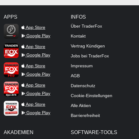
APPS
INFOS
TraderFox Flash
Über TraderFox
App Store
Google Play
Kontakt
TraderFox App
Vertrag Kündigen
App Store
Google Play
Jobs bei TraderFox
TraderFox Pro
App Store
Impressum
Google Play
AGB
TraderFox dpa-AFX ProFeed
App Store
Datenschutz
Google Play
Cookie-Einstellungen
TraderFox Live Trading
App Store
Alle Aktien
Google Play
Barrierefreiheit
AKADEMIEN
SOFTWARE-TOOLS