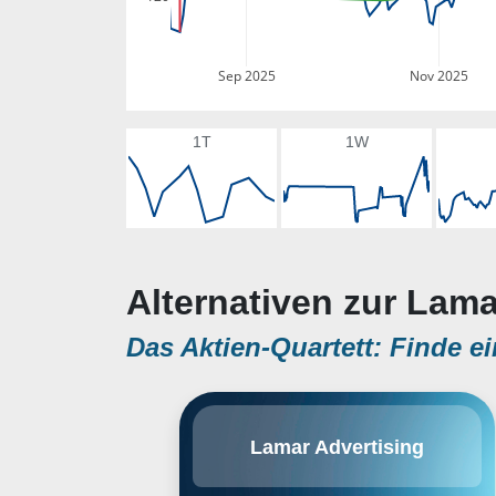
Sep 2025
Nov 2025
1T
1W
Alternativen zur Lama
Das Aktien-Quartett: Finde ei
Lamar Advertising Company ist
Lamar Advertising
eine der führenden Agenturen für
Outdoor-Werbung in den USA.
Das Unternehmen besitzt mehr als