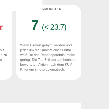
K
KUV-MONSTER
7
r
(< 23.7)
Wenn Firmen gehypt werden und
Fs zu
jeder um die Qualität einer Firma
en zu
weiß, ist das Renditepotential meist
ls
gering. Die Top 5 % der am höchsten
n
bewerteten Aktien nach dem KUV-
Kriterium sind problematisch.