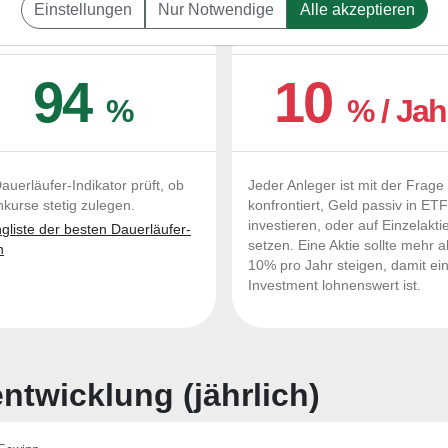
Einstellungen
Nur Notwendige
Alle akzeptieren
UERLÄUFER-QUALITÄTEN
OUTPERFORMER-CHEC
94
10
%
% / Jah
auerläufer-Indikator prüft, ob
Jeder Anleger ist mit der Frage
nkurse stetig zulegen.
konfrontiert, Geld passiv in ET
investieren, oder auf Einzelakti
liste der besten Dauerläufer-
setzen. Eine Aktie sollte mehr a
n
10% pro Jahr steigen, damit ei
Investment lohnenswert ist.
twicklung (jährlich)