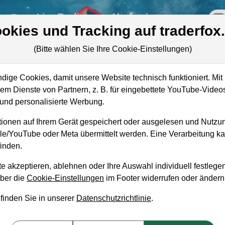
re
Live-Trading
Akademie
off
okies und Tracking auf traderfox
(Bitte wählen Sie Ihre Cookie-Einstellungen)
r
ige Cookies, damit unsere Website technisch funktioniert. Mit 
Marktkapitalisierung
16,04 Mrd. USD
m Dienste von Partnern, z. B. für eingebettete YouTube-Video
nd personalisierte Werbung.
Unternehmenswert
20,96 Mrd. USD
ionen auf Ihrem Gerät gespeichert oder ausgelesen und Nutzu
Umsatz
2,27 Mrd. USD
gle/YouTube oder Meta übermittelt werden. Eine Verarbeitung 
inden.
e akzeptieren, ablehnen oder Ihre Auswahl individuell festlegen
über die
Cookie-Einstellungen
im Footer widerrufen oder ändern
aufempfehlung?
 finden Sie in unserer
Datenschutzrichtlinie
.
ng zum Kaufen und Liegenlassen geeignet?