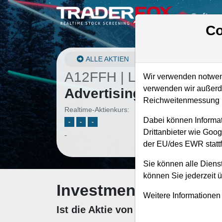
Softwa
Co
ALLE AKTIEN
A12FFH | LAMR
–
Lama
Wir verwenden notwend
verwenden wir außerde
Advertising Aktie
Reichweitenmessung u
Realtime-Aktienkurs:
Dabei können Informat
-
-
-
Drittanbieter wie Goo
-
der EU/des EWR stattf
Sie können alle Dienst
können Sie jederzeit 
Investment-Check: K
Weitere Informationen
Ist die Aktie von Lamar Advertisi