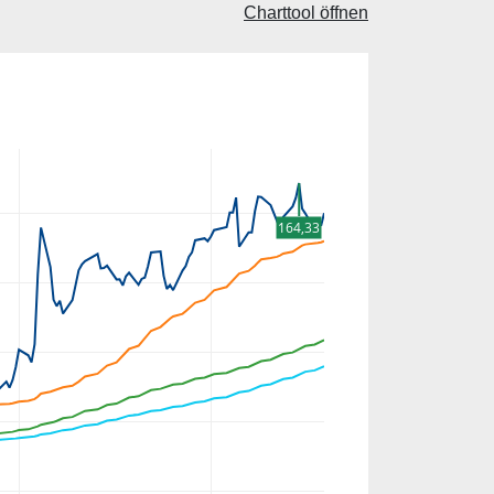
Charttool öffnen
164,33