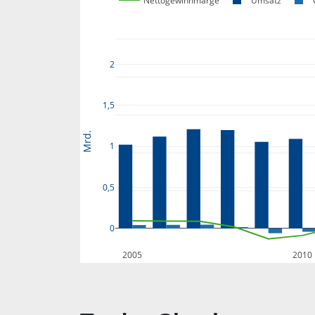
Nettogewinnmarge
Umsatz
2
1,5
Mrd.
1
0,5
0
2005
2010