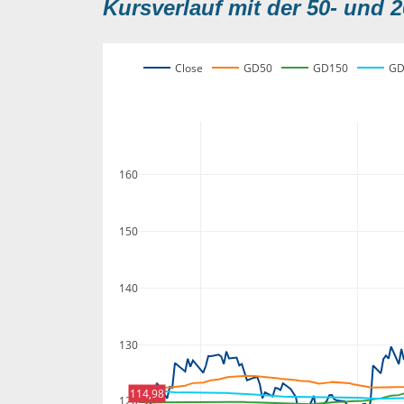
Kursverlauf mit der 50- und 2
Close
GD50
GD150
GD
160
150
140
130
114,98
120