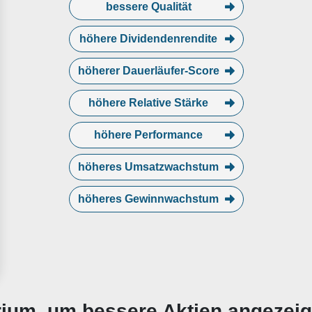
bessere Qualität
höhere Dividendenrendite
höherer Dauerläufer-Score
höhere Relative Stärke
höhere Performance
höheres Umsatzwachstum
höheres Gewinnwachstum
erium, um bessere Aktien angezei