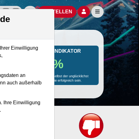
izielle Social Media-Accounts
Aktien- und Artikelsuche öffnen
Seitennavigation öf
BESTELLEN
.de
Ihrer Einwilligung
MONKEY-TRADER INDIKATOR
s,
85.0 %
ngsdaten an
Mit 85.0 % Wahrscheinlichkeit wird selbst der unglücklichst
agierende Trader mit dieser Aktie erfolgreich sein.
kann auch außerhalb
. Ihre Einwilligung
.