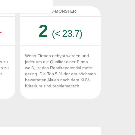
K
KUV-MONSTER
2
r
(< 23.7)
Wenn Firmen gehypt werden und
Fs zu
jeder um die Qualität einer Firma
en zu
weiß, ist das Renditepotential meist
ls
gering. Die Top 5 % der am höchsten
n
bewerteten Aktien nach dem KUV-
Kriterium sind problematisch.