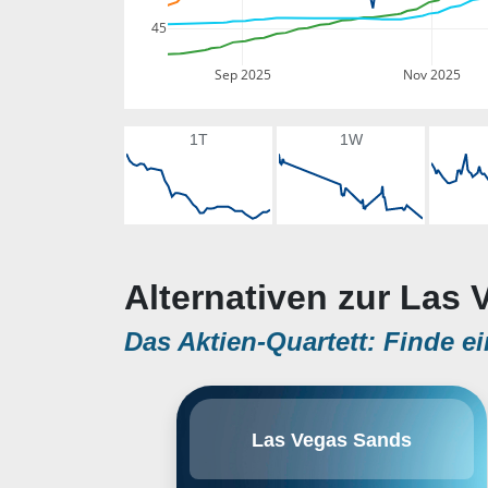
45
Sep 2025
Nov 2025
1T
1W
Alternativen zur Las 
Das Aktien-Quartett: Finde ei
Las Vegas Sands Corp ist der
Las Vegas Sands
weltweit größte Betreiber von voll
integrierten Resorts mit Kasinos,
Hotels, Unterhaltungs-,