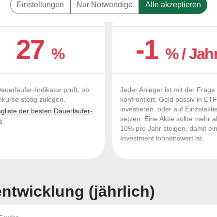
Einstellungen
Nur Notwendige
Alle akzeptieren
UERLÄUFER-QUALITÄTEN
OUTPERFORMER-CHEC
27
-1
%
% / Jah
auerläufer-Indikator prüft, ob
Jeder Anleger ist mit der Frage
nkurse stetig zulegen.
konfrontiert, Geld passiv in ET
investieren, oder auf Einzelakti
liste der besten Dauerläufer-
setzen. Eine Aktie sollte mehr a
n
10% pro Jahr steigen, damit ei
Investment lohnenswert ist.
twicklung (jährlich)