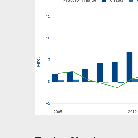
Nettogewinnmarge
Umsatz
15
10
Mrd.
5
0
−5
2005
2010