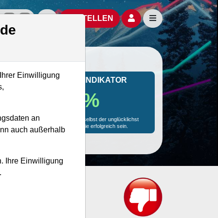
izielle Social Media-Accounts
Aktien- und Artikelsuche öffnen
Seitennavigation öf
BESTELLEN
.de
Ihrer Einwilligung
MONKEY-TRADER INDIKATOR
s,
31.0 %
ngsdaten an
Mit 31.0 % Wahrscheinlichkeit wird selbst der unglücklichst
agierende Trader mit dieser Aktie erfolgreich sein.
kann auch außerhalb
. Ihre Einwilligung
.