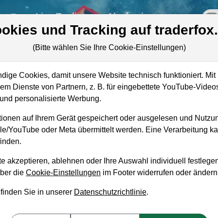
re
Live-Trading
Akademie
off
okies und Tracking auf traderfox
(Bitte wählen Sie Ihre Cookie-Einstellungen)
ige Cookies, damit unsere Website technisch funktioniert. Mit 
Marktkapitalisierung
29,29 Mrd. USD
m Dienste von Partnern, z. B. für eingebettete YouTube-Video
nd personalisierte Werbung.
Unternehmenswert
41,17 Mrd. USD
ionen auf Ihrem Gerät gespeichert oder ausgelesen und Nutzu
Umsatz
13,02 Mrd. USD
gle/YouTube oder Meta übermittelt werden. Eine Verarbeitung 
inden.
e akzeptieren, ablehnen oder Ihre Auswahl individuell festlegen
über die
Cookie-Einstellungen
im Footer widerrufen oder ändern
aufempfehlung?
 finden Sie in unserer
Datenschutzrichtlinie
.
 zum Kaufen und Liegenlassen geeignet?