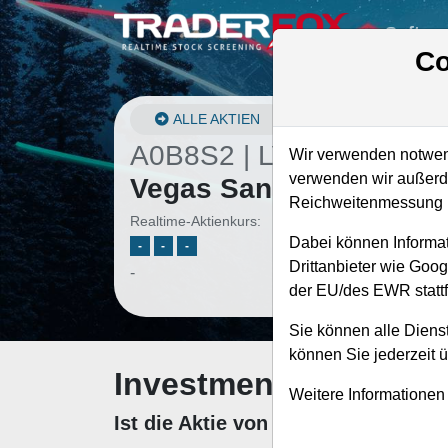
Softwa
Co
ALLE AKTIEN
A0B8S2 | LVS
–
Las
Wir verwenden notwend
verwenden wir außerde
Vegas Sands Aktie
Reichweitenmessung u
Realtime-Aktienkurs:
Dabei können Informat
-
-
-
Drittanbieter wie Goo
-
der EU/des EWR stattf
Sie können alle Dienst
können Sie jederzeit 
Investment-Check: K
Weitere Informationen
Ist die Aktie von Las Vegas Sands