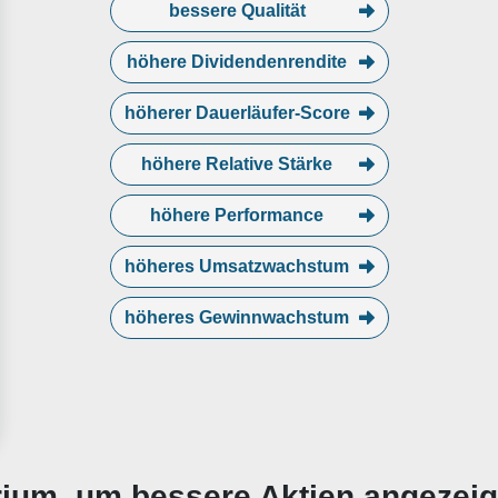
bessere Qualität
höhere Dividendenrendite
höherer Dauerläufer-Score
höhere Relative Stärke
höhere Performance
höheres Umsatzwachstum
höheres Gewinnwachstum
erium, um bessere Aktien angezei