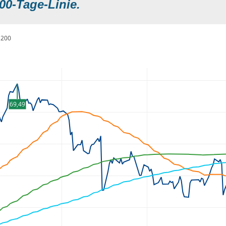
00-Tage-Linie.
200
69,49