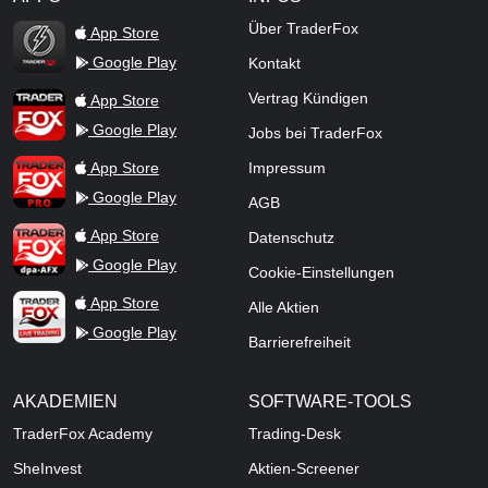
TraderFox Flash
Über TraderFox
App Store
Google Play
Kontakt
TraderFox App
Vertrag Kündigen
App Store
Google Play
Jobs bei TraderFox
TraderFox Pro
App Store
Impressum
Google Play
AGB
TraderFox dpa-AFX ProFeed
App Store
Datenschutz
Google Play
Cookie-Einstellungen
TraderFox Live Trading
App Store
Alle Aktien
Google Play
Barrierefreiheit
AKADEMIEN
SOFTWARE-TOOLS
TraderFox Academy
Trading-Desk
SheInvest
Aktien-Screener