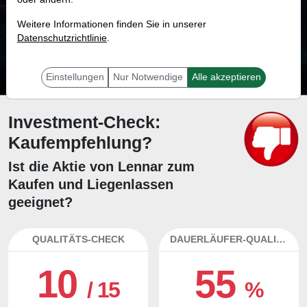
14.5 %
Weitere Informationen finden Sie in unserer
Datenschutzrichtlinie
Mit 14.5 % Wahrscheinlichkeit wird selbst der unglücklichst agierende Trader
.
mit dieser Aktie erfolgreich sein.
Einstellungen
Nur Notwendige
Alle akzeptieren
Investment-Check:
Kaufempfehlung?
Ist die Aktie von Lennar zum
Kaufen und Liegenlassen
geeignet?
QUALITÄTS-CHECK
DAUERLÄUFER-QUALITÄTEN
10
55
/ 15
%