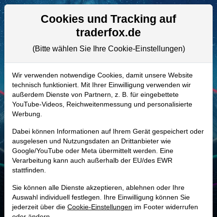
Aktien- und Artikelsuche
Seite
Cookies und Tracking auf
traderfox.de
(Bitte wählen Sie Ihre Cookie-Einstellungen)
ALLE AKTIEN
851022 | LEN
–
Lennar Aktie
Wir verwenden notwendige Cookies, damit unsere Website
technisch funktioniert. Mit Ihrer Einwilligung verwenden wir
Realtime-Aktienkurs:
außerdem Dienste von Partnern, z. B. für eingebettete
-
-
-
YouTube-Videos, Reichweitenmessung und personalisierte
-
Werbung.
Dabei können Informationen auf Ihrem Gerät gespeichert oder
Marktkapitalisierung
21,19 Mrd. USD
ausgelesen und Nutzungsdaten an Drittanbieter wie
Google/YouTube oder Meta übermittelt werden. Eine
Unternehmenswert
25,07 Mrd. USD
Verarbeitung kann auch außerhalb der EU/des EWR
stattfinden.
Umsatz
34,19 Mrd. USD
Sie können alle Dienste akzeptieren, ablehnen oder Ihre
Auswahl individuell festlegen. Ihre Einwilligung können Sie
jederzeit über die
Cookie-Einstellungen
im Footer widerrufen
MONKEY-TRADER INDIKATOR
oder ändern.