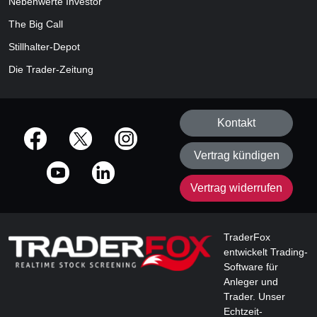
Nebenwerte Investor
The Big Call
Stillhalter-Depot
Die Trader-Zeitung
Kontakt
offizielle Social Media-Accounts
Vertrag kündigen
Vertrag widerrufen
TraderFox
entwickelt Trading-
Software für
Anleger und
Trader. Unser
Echtzeit-