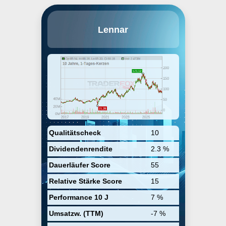
Nach der Fusion mit CalAtlantic im
Lennar
Februar 2018 hat sich Lennar
(nach Umsatz) zum größten
Wohnungsbauer in den
Vereinigten Staaten entwickelt. Die
Wohnungsbauprojekte des
Unternehmens zielen auf Erst-,
Nachfolge- und aktive erwachsene
Hauskäufer, hauptsächlich unter
dem Markennamen Lennar. Das
Finanzdienstleistungssegment
von Lennar bietet
Hypothekenfinanzierungen und
damit verbundene
Qualitätscheck
10
Dienstleistungen für Hauskäufer
Dividendenrendite
2.3 %
an. Lennar aus Miami ist auch im
Mehrfamilienbau tätig.
Dauerläufer Score
55
Relative Stärke Score
15
Performance 10 J
7 %
Umsatzw. (TTM)
-7 %