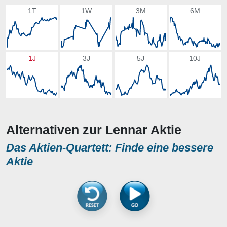
1T
1W
3M
6M
1J
3J
5J
10J
Alternativen zur Lennar Aktie
Das Aktien-Quartett: Finde eine bessere
Aktie