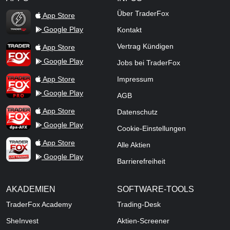
TraderFox Flash
Über TraderFox
App Store
Google Play
Kontakt
TraderFox App
Vertrag Kündigen
App Store
Google Play
Jobs bei TraderFox
TraderFox Pro
App Store
Impressum
Google Play
AGB
TraderFox dpa-AFX ProFeed
App Store
Datenschutz
Google Play
Cookie-Einstellungen
TraderFox Live Trading
App Store
Alle Aktien
Google Play
Barrierefreiheit
AKADEMIEN
SOFTWARE-TOOLS
TraderFox Academy
Trading-Desk
SheInvest
Aktien-Screener