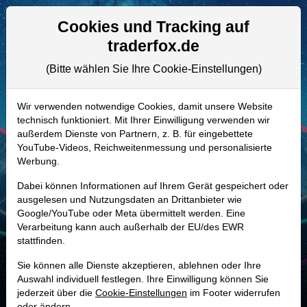
Aktien- und Artikelsuche
Seite
Cookies und Tracking auf
traderfox.de
(Bitte wählen Sie Ihre Cookie-Einstellungen)
ALLE AKTIEN
A3CN22 | LIFCO/B
–
Lifco Aktie
Wir verwenden notwendige Cookies, damit unsere Website
technisch funktioniert. Mit Ihrer Einwilligung verwenden wir
Realtime-Aktienkurs:
außerdem Dienste von Partnern, z. B. für eingebettete
-
-
-
YouTube-Videos, Reichweitenmessung und personalisierte
-
Werbung.
Dabei können Informationen auf Ihrem Gerät gespeichert oder
Marktkapitalisierung
152,23 Mrd. SEK
ausgelesen und Nutzungsdaten an Drittanbieter wie
Google/YouTube oder Meta übermittelt werden. Eine
Unternehmenswert
162,79 Mrd. SEK
Verarbeitung kann auch außerhalb der EU/des EWR
stattfinden.
Umsatz
28,25 Mrd. SEK
Sie können alle Dienste akzeptieren, ablehnen oder Ihre
Auswahl individuell festlegen. Ihre Einwilligung können Sie
jederzeit über die
Cookie-Einstellungen
im Footer widerrufen
MONKEY-TRADER INDIKATOR
oder ändern.