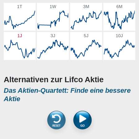
1T
1W
3M
6M
1J
3J
5J
10J
Alternativen zur Lifco Aktie
Das Aktien-Quartett: Finde eine bessere
Aktie