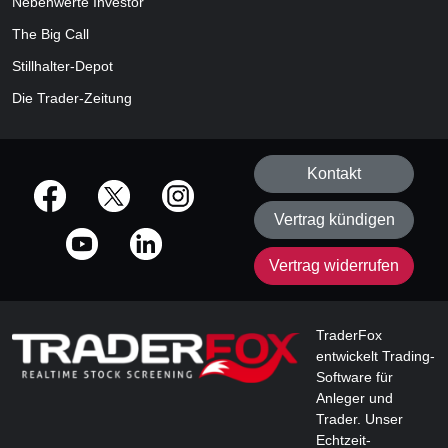
Nebenwerte Investor
The Big Call
Stillhalter-Depot
Die Trader-Zeitung
Kontakt
offizielle Social Media-Accounts
Vertrag kündigen
Vertrag widerrufen
TraderFox
entwickelt Trading-
Software für
Anleger und
Trader. Unser
Echtzeit-