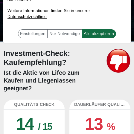
29.4 %
Weitere Informationen finden Sie in unserer
Datenschutzrichtlinie
Mit 29.4 % Wahrscheinlichkeit wird selbst der unglücklichst agierende Trader
.
mit dieser Aktie erfolgreich sein.
Einstellungen
Nur Notwendige
Alle akzeptieren
Investment-Check:
Kaufempfehlung?
Ist die Aktie von Lifco zum
Kaufen und Liegenlassen
geeignet?
QUALITÄTS-CHECK
DAUERLÄUFER-QUALITÄTEN
14
13
/ 15
%