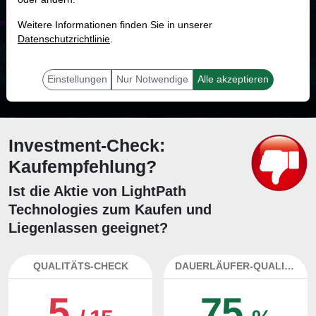
MONKEY-TRADER INDIKATOR
Weitere Informationen finden Sie in unserer
82.7 %
Datenschutzrichtlinie
.
Mit 82.7 % Wahrscheinlichkeit wird selbst der unglücklichst agierende Trader
mit dieser Aktie erfolgreich sein.
Einstellungen
Nur Notwendige
Alle akzeptieren
Investment-Check:
Kaufempfehlung?
Ist die Aktie von LightPath
Technologies zum Kaufen und
Liegenlassen geeignet?
QUALITÄTS-CHECK
DAUERLÄUFER-QUALITÄTEN
5
75