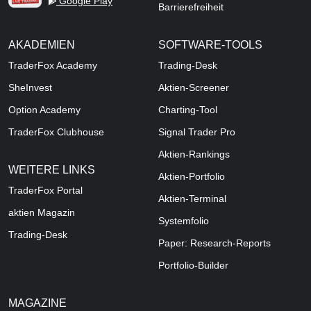
Google Play
Barrierefreiheit
AKADEMIEN
SOFTWARE-TOOLS
TraderFox Academy
Trading-Desk
SheInvest
Aktien-Screener
Option Academy
Charting-Tool
TraderFox Clubhouse
Signal Trader Pro
Aktien-Rankings
WEITERE LINKS
Aktien-Portfolio
TraderFox Portal
Aktien-Terminal
aktien Magazin
Systemfolio
Trading-Desk
Paper: Research-Reports
Portfolio-Builder
MAGAZINE