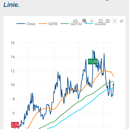
Linie.
Close
GD50
GD150
GD200
16
14
15,00
12
10
8
6
2,70
4