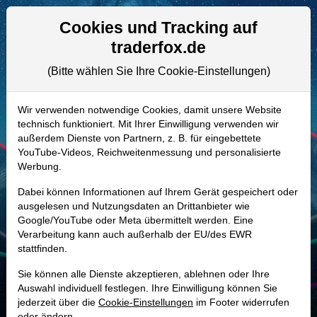
Aktien- und Artikelsuche
Seite
Cookies und Tracking auf
traderfox.de
(Bitte wählen Sie Ihre Cookie-Einstellungen)
ALLE AKTIEN
776051 | LPZB
–
LightPath
Wir verwenden notwendige Cookies, damit unsere Website
technisch funktioniert. Mit Ihrer Einwilligung verwenden wir
Technologies Aktie
außerdem Dienste von Partnern, z. B. für eingebettete
Realtime-Aktienkurs:
YouTube-Videos, Reichweitenmessung und personalisierte
Werbung.
-
-
-
-
Dabei können Informationen auf Ihrem Gerät gespeichert oder
ausgelesen und Nutzungsdaten an Drittanbieter wie
Google/YouTube oder Meta übermittelt werden. Eine
Marktkapitalisierung
828,19 Mio. USD
Verarbeitung kann auch außerhalb der EU/des EWR
stattfinden.
Unternehmenswert
784,28 Mio. USD
Sie können alle Dienste akzeptieren, ablehnen oder Ihre
Umsatz
37,20 Mio. USD
Auswahl individuell festlegen. Ihre Einwilligung können Sie
jederzeit über die
Cookie-Einstellungen
im Footer widerrufen
oder ändern.