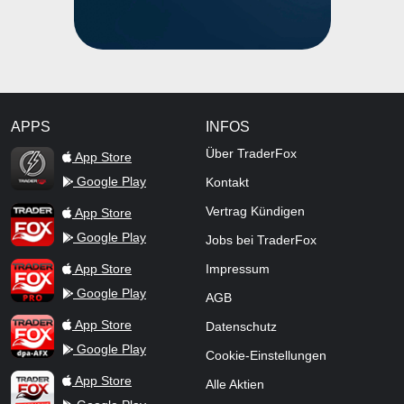
APPS
INFOS
TraderFox Flash
Über TraderFox
App Store
Google Play
Kontakt
TraderFox App
Vertrag Kündigen
App Store
Google Play
Jobs bei TraderFox
TraderFox Pro
App Store
Impressum
Google Play
AGB
TraderFox dpa-AFX ProFeed
App Store
Datenschutz
Google Play
Cookie-Einstellungen
TraderFox Live Trading
App Store
Alle Aktien