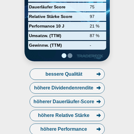
telecommunications, and
Dauerläufer Score
75
instrumentation. The company
was founded on June 15, 1992
Relative Stärke Score
97
and is headquartered in Orlando,
FL.
Performance 10 J
21 %
Umsatzw. (TTM)
87 %
Gewinnw. (TTM)
-
bessere Qualität
höhere Dividendenrendite
höherer Dauerläufer-Score
höhere Relative Stärke
höhere Performance