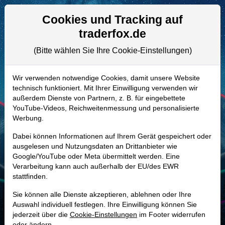
Aktien- und Artikelsuche
Seite
Cookies und Tracking auf
traderfox.de
(Bitte wählen Sie Ihre Cookie-Einstellungen)
ALLE AKTIEN
A2APH1 | LMB
–
Limbach Holdings
Wir verwenden notwendige Cookies, damit unsere Website
technisch funktioniert. Mit Ihrer Einwilligung verwenden wir
Aktie
außerdem Dienste von Partnern, z. B. für eingebettete
Realtime-Aktienkurs:
YouTube-Videos, Reichweitenmessung und personalisierte
Werbung.
-
-
-
-
Dabei können Informationen auf Ihrem Gerät gespeichert oder
ausgelesen und Nutzungsdaten an Drittanbieter wie
Google/YouTube oder Meta übermittelt werden. Eine
Marktkapitalisierung
590,98 Mio. USD
Verarbeitung kann auch außerhalb der EU/des EWR
stattfinden.
Unternehmenswert
651,69 Mio. USD
Sie können alle Dienste akzeptieren, ablehnen oder Ihre
Umsatz
646,80 Mio. USD
Auswahl individuell festlegen. Ihre Einwilligung können Sie
jederzeit über die
Cookie-Einstellungen
im Footer widerrufen
oder ändern.