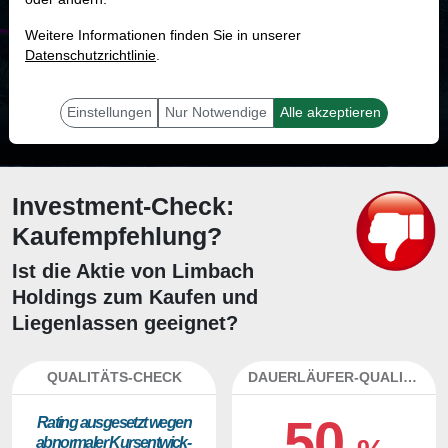
MONKEY-TRADER INDIKATOR
Weitere Informationen finden Sie in unserer
28.3 %
Datenschutzrichtlinie
.
Mit 28.3 % Wahrscheinlichkeit wird selbst der unglücklichst agierende Trader
mit dieser Aktie erfolgreich sein.
Einstellungen
Nur Notwendige
Alle akzeptieren
Investment-Check:
Kaufempfehlung?
Ist die Aktie von Limbach
Holdings zum Kaufen und
Liegenlassen geeignet?
QUALITÄTS-CHECK
DAUERLÄUFER-QUALITÄTEN
50
Ra­ting aus­ge­setzt we­gen
ab­nor­ma­ler Kurs­ent­wick­