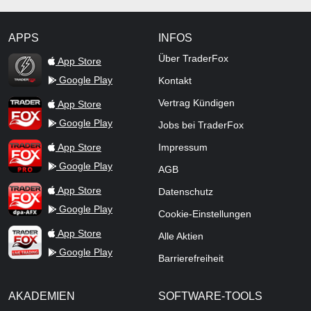
APPS
INFOS
TraderFox Flash
Über TraderFox
App Store
Google Play
Kontakt
TraderFox App
Vertrag Kündigen
App Store
Google Play
Jobs bei TraderFox
TraderFox Pro
App Store
Impressum
Google Play
AGB
TraderFox dpa-AFX ProFeed
App Store
Datenschutz
Google Play
Cookie-Einstellungen
TraderFox Live Trading
App Store
Alle Aktien
Google Play
Barrierefreiheit
AKADEMIEN
SOFTWARE-TOOLS