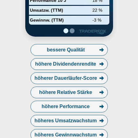
Performance 10 J
18 %
on HVAC, plumbing or electrical
systems, building controls and
Umsatzw. (TTM)
22 %
specialty contracting projects.
The company was founded in
Gewinnw. (TTM)
-3 %
1901 and is headquartered in
Warrendale, PA.
bessere Qualität
höhere Dividendenrendite
höherer Dauerläufer-Score
höhere Relative Stärke
höhere Performance
höheres Umsatzwachstum
höheres Gewinnwachstum