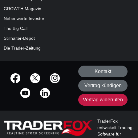
GROWTH
Magazin
Nebenwerte Investor
The Big Call
Stillhalter-Depot
Die Trader-Zeitung
Kontakt
offizielle Social Media-Accounts
Vertrag kündigen
Vertrag widerrufen
TraderFox
entwickelt Trading-
Software für