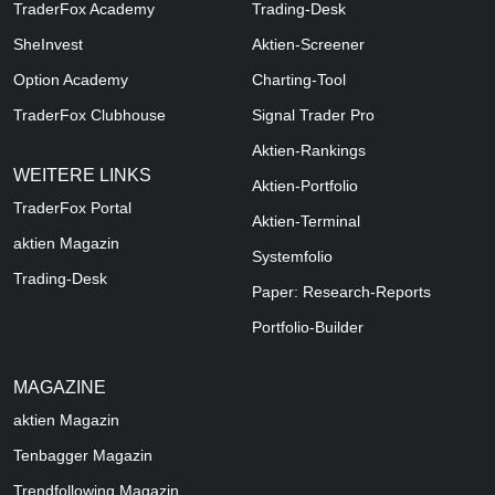
TraderFox Academy
Trading-Desk
SheInvest
Aktien-Screener
Option Academy
Charting-Tool
TraderFox Clubhouse
Signal Trader Pro
Aktien-Rankings
WEITERE LINKS
Aktien-Portfolio
TraderFox Portal
Aktien-Terminal
aktien Magazin
Systemfolio
Trading-Desk
Paper: Research-Reports
Portfolio-Builder
MAGAZINE
aktien
Magazin
Tenbagger Magazin
Trendfollowing Magazin