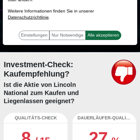
MONKEY-TRADER INDIKATOR
Weitere Informationen finden Sie in unserer
41.2 %
Datenschutzrichtlinie
.
Mit 41.2 % Wahrscheinlichkeit wird selbst der unglücklichst agierende Trader
mit dieser Aktie erfolgreich sein.
Einstellungen
Nur Notwendige
Alle akzeptieren
Investment-Check:
Kaufempfehlung?
Ist die Aktie von Lincoln
National zum Kaufen und
Liegenlassen geeignet?
QUALITÄTS-CHECK
DAUERLÄUFER-QUALITÄTEN
8
27