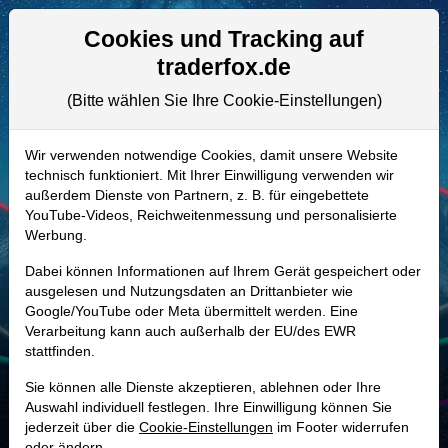
Aktien- und Artikelsuche
Seite
Cookies und Tracking auf
traderfox.de
(Bitte wählen Sie Ihre Cookie-Einstellungen)
ALLE AKTIEN
859406 | LNC
–
Lincoln National
Wir verwenden notwendige Cookies, damit unsere Website
technisch funktioniert. Mit Ihrer Einwilligung verwenden wir
Aktie
außerdem Dienste von Partnern, z. B. für eingebettete
Realtime-Aktienkurs:
YouTube-Videos, Reichweitenmessung und personalisierte
Werbung.
-
-
-
-
Dabei können Informationen auf Ihrem Gerät gespeichert oder
ausgelesen und Nutzungsdaten an Drittanbieter wie
Google/YouTube oder Meta übermittelt werden. Eine
Marktkapitalisierung
8,93 Mrd. USD
Verarbeitung kann auch außerhalb der EU/des EWR
stattfinden.
Unternehmenswert
6,62 Mrd. USD
Sie können alle Dienste akzeptieren, ablehnen oder Ihre
Umsatz
18,34 Mrd. USD
Auswahl individuell festlegen. Ihre Einwilligung können Sie
jederzeit über die
Cookie-Einstellungen
im Footer widerrufen
oder ändern.