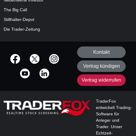
Nebenwerte Investor
The Big Call
Stillhalter-Depot
Die Trader-Zeitung
Kontakt
offizielle Social Media-Accounts
Vertrag kündigen
Vertrag widerrufen
TraderFox
entwickelt Trading-
Software für
Anleger und
Trader. Unser
Echtzeit-