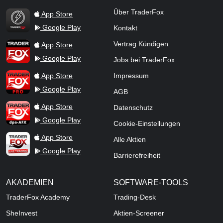
TraderFox Flash
Über TraderFox
App Store
Google Play
Kontakt
TraderFox App
Vertrag Kündigen
App Store
Google Play
Jobs bei TraderFox
TraderFox Pro
App Store
Impressum
Google Play
AGB
TraderFox dpa-AFX ProFeed
App Store
Datenschutz
Google Play
Cookie-Einstellungen
TraderFox Live Trading
App Store
Alle Aktien
Google Play
Barrierefreiheit
AKADEMIEN
SOFTWARE-TOOLS
TraderFox Academy
Trading-Desk
SheInvest
Aktien-Screener