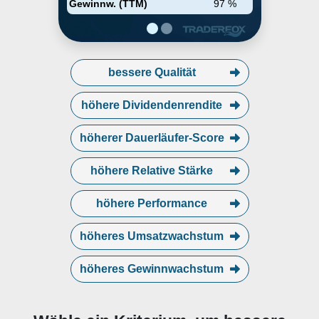
Gewinnw. (TTM)
97 %
Delaware Management Holding
und die Lincoln National (UK) plc.
bessere Qualität
höhere Dividendenrendite
höherer Dauerläufer-Score
höhere Relative Stärke
höhere Performance
höheres Umsatzwachstum
höheres Gewinnwachstum