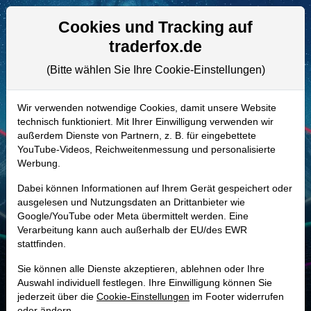
Aktien- und Artikelsuche
Seite
Cookies und Tracking auf
traderfox.de
(Bitte wählen Sie Ihre Cookie-Einstellungen)
ALLE AKTIEN
893593 | LFUS
–
Littelfuse Aktie
Wir verwenden notwendige Cookies, damit unsere Website
technisch funktioniert. Mit Ihrer Einwilligung verwenden wir
Realtime-Aktienkurs:
außerdem Dienste von Partnern, z. B. für eingebettete
-
-
-
YouTube-Videos, Reichweitenmessung und personalisierte
-
Werbung.
Dabei können Informationen auf Ihrem Gerät gespeichert oder
Marktkapitalisierung
11,71 Mrd. USD
ausgelesen und Nutzungsdaten an Drittanbieter wie
Google/YouTube oder Meta übermittelt werden. Eine
Unternehmenswert
11,79 Mrd. USD
Verarbeitung kann auch außerhalb der EU/des EWR
stattfinden.
Umsatz
2,39 Mrd. USD
Sie können alle Dienste akzeptieren, ablehnen oder Ihre
Auswahl individuell festlegen. Ihre Einwilligung können Sie
jederzeit über die
Cookie-Einstellungen
im Footer widerrufen
MONKEY-TRADER INDIKATOR
oder ändern.