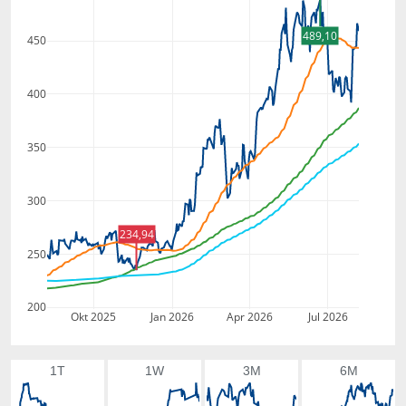
489,10
450
400
350
300
234,94
250
200
Okt 2025
Jan 2026
Apr 2026
Jul 2026
1T
1W
3M
6M