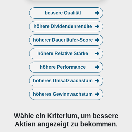
sensing technologies for global
original equipment manufacturers,
tier-one suppliers and parts, and
bessere Qualität
aftermarket distributors in
passenger vehicle, heavy-duty
höhere Dividendenrendite
truck and bus, o
höherer Dauerläufer-Score
höhere Relative Stärke
höhere Performance
höheres Umsatzwachstum
höheres Gewinnwachstum
Wähle ein Kriterium, um bessere
Aktien angezeigt zu bekommen.