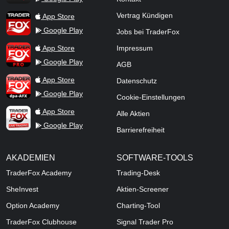
TraderFox App
Vertrag Kündigen
App Store
Google Play
Jobs bei TraderFox
TraderFox Pro
App Store
Impressum
Google Play
AGB
TraderFox dpa-AFX ProFeed
App Store
Datenschutz
Google Play
Cookie-Einstellungen
TraderFox Live Trading
App Store
Alle Aktien
Google Play
Barrierefreiheit
AKADEMIEN
SOFTWARE-TOOLS
TraderFox Academy
Trading-Desk
SheInvest
Aktien-Screener
Option Academy
Charting-Tool
TraderFox Clubhouse
Signal Trader Pro