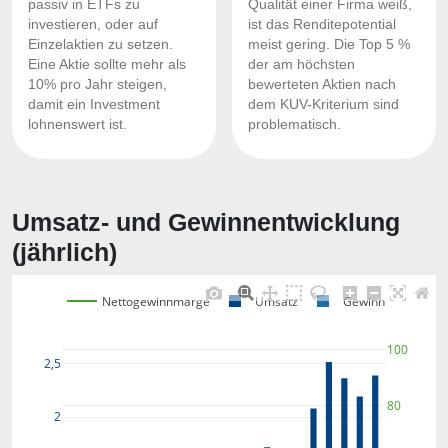
passiv in ETFs zu
Qualität einer Firma weiß,
investieren, oder auf
ist das Renditepotential
Einzelaktien zu setzen.
meist gering. Die Top 5 %
Eine Aktie sollte mehr als
der am höchsten
10% pro Jahr steigen,
bewerteten Aktien nach
damit ein Investment
dem KUV-Kriterium sind
lohnenswert ist.
problematisch.
Umsatz- und Gewinnentwicklung
(jährlich)
Nettogewinnmarge
Umsatz
Gewinn
100
2,5
80
2