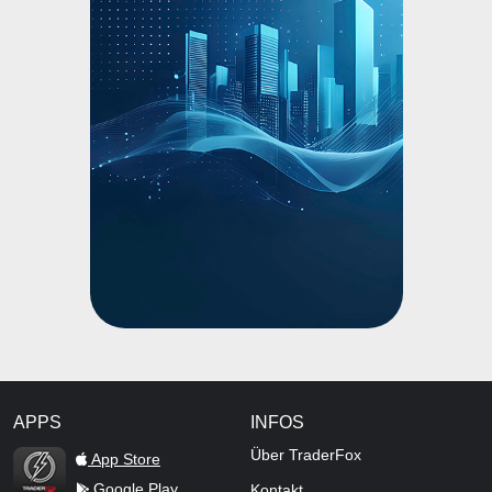
APPS
INFOS
TraderFox Flash
Über TraderFox
App Store
Google Play
Kontakt