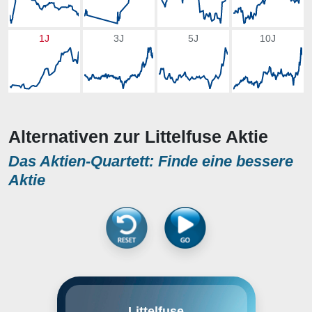
1J
3J
5J
10J
Alternativen zur Littelfuse Aktie
Das Aktien-Quartett: Finde eine bessere
Aktie
Littelfuse, Inc. is an industrial
Littelfuse
technology manufacturing