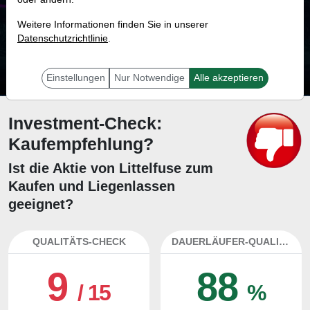
84.7 %
Weitere Informationen finden Sie in unserer
Datenschutzrichtlinie
Mit 84.7 % Wahrscheinlichkeit wird selbst der unglücklichst agierende Trader
.
mit dieser Aktie erfolgreich sein.
Einstellungen
Nur Notwendige
Alle akzeptieren
Investment-Check:
Kaufempfehlung?
Ist die Aktie von Littelfuse zum
Kaufen und Liegenlassen
geeignet?
QUALITÄTS-CHECK
DAUERLÄUFER-QUALITÄTEN
9
88
/ 15
%