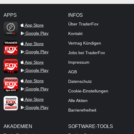
APPS
INFOS
TraderFox Flash
Über TraderFox
App Store
Google Play
Kontakt
TraderFox App
Vertrag Kündigen
App Store
Google Play
Jobs bei TraderFox
TraderFox Pro
App Store
Impressum
Google Play
AGB
TraderFox dpa-AFX ProFeed
App Store
Datenschutz
Google Play
Cookie-Einstellungen
TraderFox Live Trading
App Store
Alle Aktien
Google Play
Barrierefreiheit
AKADEMIEN
SOFTWARE-TOOLS