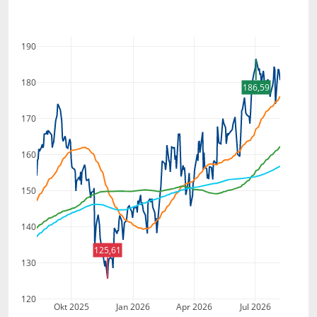
190
180
186,59
170
160
150
140
125,61
130
120
Okt 2025
Jan 2026
Apr 2026
Jul 2026