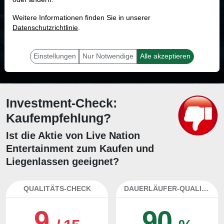
MONKEY-TRADER INDIKATOR
Weitere Informationen finden Sie in unserer
68.4 %
Datenschutzrichtlinie
.
Mit 68.4 % Wahrscheinlichkeit wird selbst der unglücklichst agierende Trader
mit dieser Aktie erfolgreich sein.
Einstellungen
Nur Notwendige
Alle akzeptieren
Investment-Check:
Kaufempfehlung?
Ist die Aktie von Live Nation
Entertainment zum Kaufen und
Liegenlassen geeignet?
QUALITÄTS-CHECK
DAUERLÄUFER-QUALITÄTEN
9
90