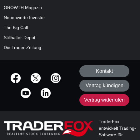
GROWTH
Magazin
Nebenwerte Investor
The Big Call
Stillhalter-Depot
Die Trader-Zeitung
Kontakt
offizielle Social Media-Accounts
Vertrag kündigen
Vertrag widerrufen
TraderFox
entwickelt Trading-
Software für