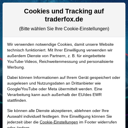
Aktien- und Artikelsuche
Seite
Cookies und Tracking auf
traderfox.de
(Bitte wählen Sie Ihre Cookie-Einstellungen)
ALLE AKTIEN
A0H0VZ | LYV
–
Live Nation
Wir verwenden notwendige Cookies, damit unsere Website
technisch funktioniert. Mit Ihrer Einwilligung verwenden wir
Entertainment Aktie
außerdem Dienste von Partnern, z. B. für eingebettete
Realtime-Aktienkurs:
YouTube-Videos, Reichweitenmessung und personalisierte
Werbung.
-
-
-
-
Dabei können Informationen auf Ihrem Gerät gespeichert oder
ausgelesen und Nutzungsdaten an Drittanbieter wie
Google/YouTube oder Meta übermittelt werden. Eine
Marktkapitalisierung
42,04 Mrd. USD
Verarbeitung kann auch außerhalb der EU/des EWR
stattfinden.
Unternehmenswert
44,25 Mrd. USD
Sie können alle Dienste akzeptieren, ablehnen oder Ihre
Umsatz
25,20 Mrd. USD
Auswahl individuell festlegen. Ihre Einwilligung können Sie
jederzeit über die
Cookie-Einstellungen
im Footer widerrufen
oder ändern.