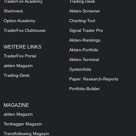
TraderFox Academy
Trading-Desk
SheInvest
Aktien-Screener
Option Academy
Charting-Tool
TraderFox Clubhouse
Signal Trader Pro
Aktien-Rankings
WEITERE LINKS
Aktien-Portfolio
TraderFox Portal
Aktien-Terminal
aktien Magazin
Systemfolio
Trading-Desk
Paper: Research-Reports
Portfolio-Builder
MAGAZINE
aktien
Magazin
Tenbagger Magazin
Trendfollowing Magazin