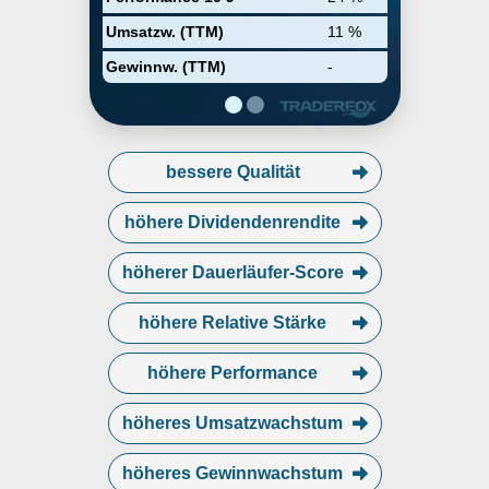
programs, rich media offerings,
including advertising associated
Umsatzw. (TTM)
11 %
with live streaming and music-
related content, and ads across
Gewinnw. (TTM)
-
its distribution network of venues,
events, and websites. The
Ticketing segment is involved in
the management of the global
ticketing operations, including
providing ticketing software and
bessere Qualität
services to clients, and
consumers with a m
höhere Dividendenrendite
höherer Dauerläufer-Score
höhere Relative Stärke
höhere Performance
höheres Umsatzwachstum
höheres Gewinnwachstum