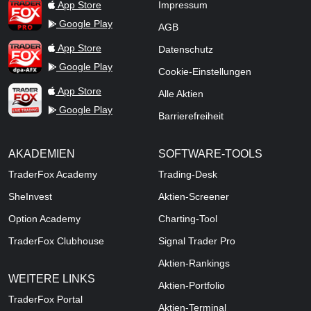
TraderFox Pro
App Store
Impressum
Google Play
AGB
TraderFox dpa-AFX ProFeed
App Store
Datenschutz
Google Play
Cookie-Einstellungen
TraderFox Live Trading
App Store
Alle Aktien
Google Play
Barrierefreiheit
AKADEMIEN
SOFTWARE-TOOLS
TraderFox Academy
Trading-Desk
SheInvest
Aktien-Screener
Option Academy
Charting-Tool
TraderFox Clubhouse
Signal Trader Pro
Aktien-Rankings
WEITERE LINKS
Aktien-Portfolio
TraderFox Portal
Aktien-Terminal