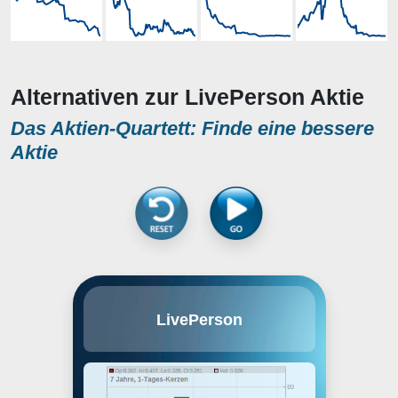
Alternativen zur LivePerson Aktie
Das Aktien-Quartett: Finde eine bessere
Aktie
LivePerson, Inc. engages in the
LivePerson
provision of mobile and online
messaging solutions through
Conversational Artificial
Intelligence. Conversational AI
allows humans and machines to
interact using natural language,