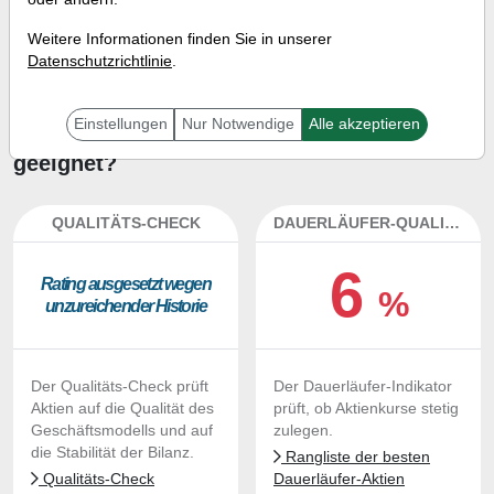
Investment-Check:
Weitere Informationen finden Sie in unserer
Kaufempfehlung?
Datenschutzrichtlinie
.
Ist die Aktie von LivePerson zum
Einstellungen
Nur Notwendige
Alle akzeptieren
Kaufen und Liegenlassen
geeignet?
QUALITÄTS-CHECK
DAUERLÄUFER-QUALITÄTEN
6
Ra­ting aus­ge­setzt we­gen
%
un­zu­rei­chen­der His­to­rie
Der Qualitäts-Check prüft
Der Dauerläufer-Indikator
Aktien auf die Qualität des
prüft, ob Aktienkurse stetig
Geschäftsmodells und auf
zulegen.
die Stabilität der Bilanz.
Rangliste der besten
Qualitäts-Check
Dauerläufer-Aktien