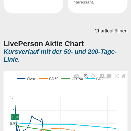
interessant.
Charttool öffnen
LivePerson Aktie Chart
Kursverlauf mit der 50- und 200-Tage-
Linie.
Close
GD50
GD150
GD200
1,1
1
1,04
0,9