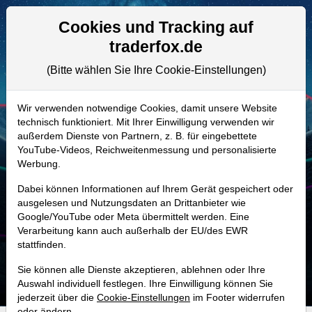
Aktien- und Artikelsuche
Seite
Cookies und Tracking auf
traderfox.de
(Bitte wählen Sie Ihre Cookie-Einstellungen)
ALLE AKTIEN
936891
–
LivePerson Aktie
Wir verwenden notwendige Cookies, damit unsere Website
technisch funktioniert. Mit Ihrer Einwilligung verwenden wir
Realtime-Aktienkurs:
außerdem Dienste von Partnern, z. B. für eingebettete
-
-
-
YouTube-Videos, Reichweitenmessung und personalisierte
-
Werbung.
Dabei können Informationen auf Ihrem Gerät gespeichert oder
MONKEY-TRADER INDIKATOR
ausgelesen und Nutzungsdaten an Drittanbieter wie
Google/YouTube oder Meta übermittelt werden. Eine
30.7 %
Verarbeitung kann auch außerhalb der EU/des EWR
stattfinden.
Mit 30.7 % Wahrscheinlichkeit wird selbst der unglücklichst agierende Trader
mit dieser Aktie erfolgreich sein.
Sie können alle Dienste akzeptieren, ablehnen oder Ihre
Auswahl individuell festlegen. Ihre Einwilligung können Sie
jederzeit über die
Cookie-Einstellungen
im Footer widerrufen
oder ändern.