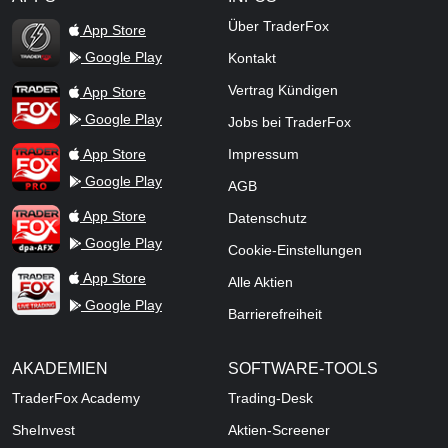
TraderFox Flash
Über TraderFox
App Store
Google Play
Kontakt
TraderFox App
Vertrag Kündigen
App Store
Google Play
Jobs bei TraderFox
TraderFox Pro
App Store
Impressum
Google Play
AGB
TraderFox dpa-AFX ProFeed
App Store
Datenschutz
Google Play
Cookie-Einstellungen
TraderFox Live Trading
App Store
Alle Aktien
Google Play
Barrierefreiheit
AKADEMIEN
SOFTWARE-TOOLS
TraderFox Academy
Trading-Desk
SheInvest
Aktien-Screener