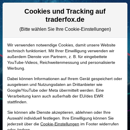
Aktien- und Artikelsuche
Seite
Cookies und Tracking auf
traderfox.de
(Bitte wählen Sie Ihre Cookie-Einstellungen)
ALLE AKTIEN
A1XB59 | M05
–
Malibu Boats Aktie
Wir verwenden notwendige Cookies, damit unsere Website
technisch funktioniert. Mit Ihrer Einwilligung verwenden wir
Realtime-Aktienkurs:
außerdem Dienste von Partnern, z. B. für eingebettete
-
-
-
YouTube-Videos, Reichweitenmessung und personalisierte
-
Werbung.
Dabei können Informationen auf Ihrem Gerät gespeichert oder
Marktkapitalisierung
567,71 Mio. USD
ausgelesen und Nutzungsdaten an Drittanbieter wie
Google/YouTube oder Meta übermittelt werden. Eine
Unternehmenswert
687,38 Mio. USD
Verarbeitung kann auch außerhalb der EU/des EWR
stattfinden.
Umsatz
807,56 Mio. USD
Sie können alle Dienste akzeptieren, ablehnen oder Ihre
Auswahl individuell festlegen. Ihre Einwilligung können Sie
jederzeit über die
Cookie-Einstellungen
im Footer widerrufen
MONKEY-TRADER INDIKATOR
oder ändern.