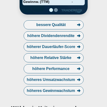
marketing, and sale of Cobalt
Gewinnw. (TTM)
-
boats. The company was founded
in 1982 and is headquartered in
Loudon, TN.
bessere Qualität
höhere Dividendenrendite
höherer Dauerläufer-Score
höhere Relative Stärke
höhere Performance
höheres Umsatzwachstum
höheres Gewinnwachstum