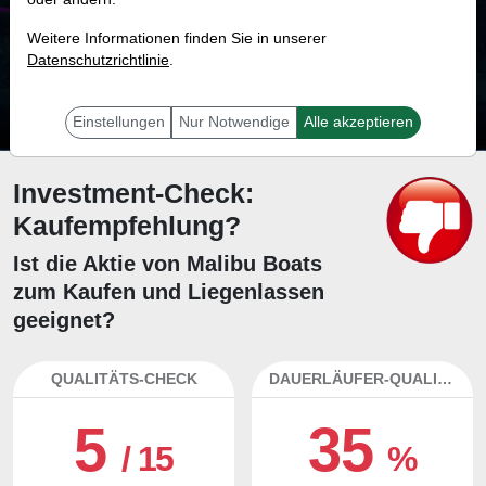
28.0 %
Weitere Informationen finden Sie in unserer
Datenschutzrichtlinie
Mit 28.0 % Wahrscheinlichkeit wird selbst der unglücklichst agierende Trader
.
mit dieser Aktie erfolgreich sein.
Einstellungen
Nur Notwendige
Alle akzeptieren
Investment-Check:
Kaufempfehlung?
Ist die Aktie von Malibu Boats
zum Kaufen und Liegenlassen
geeignet?
QUALITÄTS-CHECK
DAUERLÄUFER-QUALITÄTEN
5
35
/ 15
%