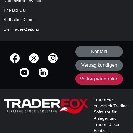
Nebenwerte Investor
The Big Call
Stillhalter-Depot
Die Trader-Zeitung
Kontakt
offizielle Social Media-Accounts
Vertrag kündigen
Vertrag widerrufen
TraderFox
entwickelt Trading-
Software für
Anleger und
Trader. Unser
Echtzeit-