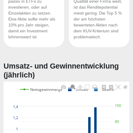
passiv in ETFs zu
Qualität einer Firma weiß,
investieren, oder auf
ist das Renditepotential
Einzelaktien zu setzen.
meist gering. Die Top 5 %
Eine Aktie sollte mehr als
der am höchsten
10% pro Jahr steigen,
bewerteten Aktien nach
damit ein Investment
dem KUV-Kriterium sind
lohnenswert ist.
problematisch.
Umsatz- und Gewinnentwicklung
(jährlich)
Nettogewinnmarge
Umsatz
Gewinn
100
1,4
1,2
80
1