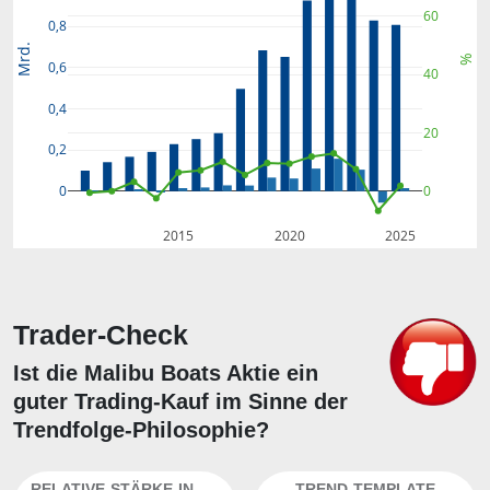
60
0,8
Mrd.
%
0,6
40
0,4
20
0,2
0
0
2015
2020
2025
Trader-Check
Ist die Malibu Boats Aktie ein
guter Trading-Kauf im Sinne der
Trendfolge-Philosophie?
RELATIVE-STÄRKE-INDEX
TREND-TEMPLATE