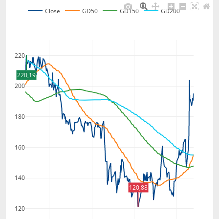
Close
GD50
GD150
GD200
220
220,19
200
180
160
140
120,88
120