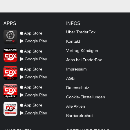
APPS
INFOS
TraderFox Flash
Über TraderFox
App Store
Google Play
Kontakt
TraderFox App
Vertrag Kündigen
App Store
Google Play
Jobs bei TraderFox
TraderFox Pro
App Store
Impressum
Google Play
AGB
TraderFox dpa-AFX ProFeed
App Store
Datenschutz
Google Play
Cookie-Einstellungen
TraderFox Live Trading
App Store
Alle Aktien
Google Play
Barrierefreiheit