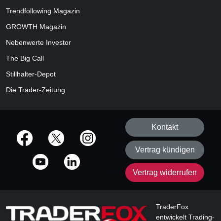
Trendfollowing Magazin
GROWTH
Magazin
Nebenwerte Investor
The Big Call
Stillhalter-Depot
Die Trader-Zeitung
Kontakt
offizielle Social Media-Accounts
Vertrag kündigen
Vertrag widerrufen
TraderFox
entwickelt Trading-