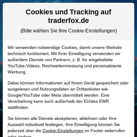
Aktien- und Artikelsuche
Seite
Cookies und Tracking auf
traderfox.de
(Bitte wählen Sie Ihre Cookie-Einstellungen)
ALLE AKTIEN
913804 | MANH
–
Manhattan
Wir verwenden notwendige Cookies, damit unsere Website
technisch funktioniert. Mit Ihrer Einwilligung verwenden wir
Associates Aktie
außerdem Dienste von Partnern, z. B. für eingebettete
Realtime-Aktienkurs:
YouTube-Videos, Reichweitenmessung und personalisierte
Werbung.
-
-
-
-
Dabei können Informationen auf Ihrem Gerät gespeichert oder
ausgelesen und Nutzungsdaten an Drittanbieter wie
Google/YouTube oder Meta übermittelt werden. Eine
Marktkapitalisierung
11,38 Mrd. USD
Verarbeitung kann auch außerhalb der EU/des EWR
stattfinden.
Unternehmenswert
11,25 Mrd. USD
Sie können alle Dienste akzeptieren, ablehnen oder Ihre
Umsatz
1,08 Mrd. USD
Auswahl individuell festlegen. Ihre Einwilligung können Sie
jederzeit über die
Cookie-Einstellungen
im Footer widerrufen
oder ändern.