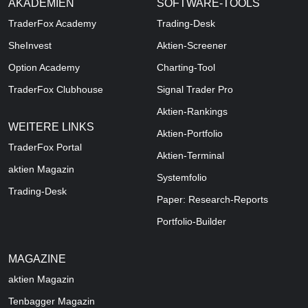
AKADEMIEN
SOFTWARE-TOOLS
TraderFox Academy
Trading-Desk
SheInvest
Aktien-Screener
Option Academy
Charting-Tool
TraderFox Clubhouse
Signal Trader Pro
Aktien-Rankings
WEITERE LINKS
Aktien-Portfolio
TraderFox Portal
Aktien-Terminal
aktien Magazin
Systemfolio
Trading-Desk
Paper: Research-Reports
Portfolio-Builder
MAGAZINE
aktien
Magazin
Tenbagger Magazin