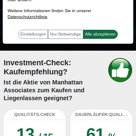
MONKEY-TRADER INDIKATOR
Weitere Informationen finden Sie in unserer
20.4 %
Datenschutzrichtlinie
.
Mit 20.4 % Wahrscheinlichkeit wird selbst der unglücklichst agierende Trader
mit dieser Aktie erfolgreich sein.
Einstellungen
Nur Notwendige
Alle akzeptieren
Investment-Check:
Kaufempfehlung?
Ist die Aktie von Manhattan
Associates zum Kaufen und
Liegenlassen geeignet?
QUALITÄTS-CHECK
DAUERLÄUFER-QUALITÄTEN
13
61