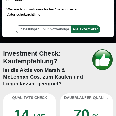
MONKEY-TRADER INDIKATOR
Weitere Informationen finden Sie in unserer
21.0 %
Datenschutzrichtlinie
.
Mit 21.0 % Wahrscheinlichkeit wird selbst der unglücklichst agierende Trader
mit dieser Aktie erfolgreich sein.
Einstellungen
Nur Notwendige
Alle akzeptieren
Investment-Check:
Kaufempfehlung?
Ist die Aktie von Marsh &
McLennan Cos. zum Kaufen und
Liegenlassen geeignet?
QUALITÄTS-CHECK
DAUERLÄUFER-QUALITÄTEN
14
70