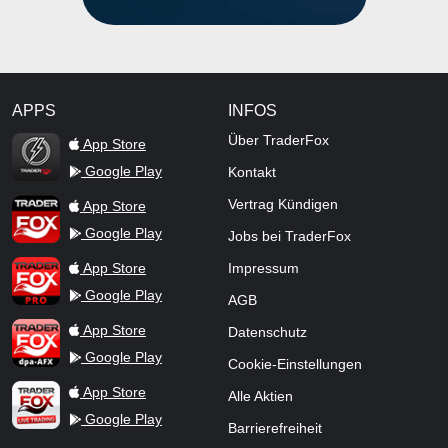
APPS
INFOS
TraderFox Flash
Über TraderFox
App Store
Google Play
Kontakt
TraderFox App
Vertrag Kündigen
App Store
Google Play
Jobs bei TraderFox
TraderFox Pro
App Store
Impressum
Google Play
AGB
TraderFox dpa-AFX ProFeed
App Store
Datenschutz
Google Play
Cookie-Einstellungen
TraderFox Live Trading
App Store
Alle Aktien
Google Play
Barrierefreiheit