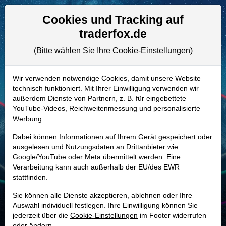
Aktien- und Artikelsuche
Seite
Cookies und Tracking auf
traderfox.de
(Bitte wählen Sie Ihre Cookie-Einstellungen)
ALLE AKTIEN
858415 | MMC
–
Marsh & McLennan
Wir verwenden notwendige Cookies, damit unsere Website
technisch funktioniert. Mit Ihrer Einwilligung verwenden wir
Cos. Aktie
außerdem Dienste von Partnern, z. B. für eingebettete
Realtime-Aktienkurs:
YouTube-Videos, Reichweitenmessung und personalisierte
Werbung.
-
-
-
-
Dabei können Informationen auf Ihrem Gerät gespeichert oder
ausgelesen und Nutzungsdaten an Drittanbieter wie
Google/YouTube oder Meta übermittelt werden. Eine
Marktkapitalisierung
91,46 Mrd. USD
Verarbeitung kann auch außerhalb der EU/des EWR
stattfinden.
Unternehmenswert
112,14 Mrd. USD
Sie können alle Dienste akzeptieren, ablehnen oder Ihre
Umsatz
26,98 Mrd. USD
Auswahl individuell festlegen. Ihre Einwilligung können Sie
jederzeit über die
Cookie-Einstellungen
im Footer widerrufen
oder ändern.