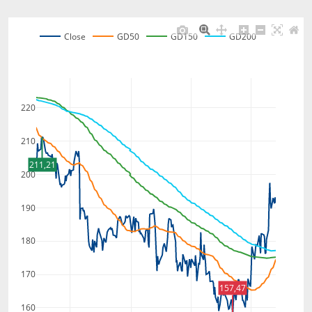
Close
GD50
GD150
GD200
220
210
211,21
200
190
180
170
157,47
160