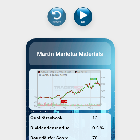
Martin Marietta Materials, Inc.
Martin Marietta Materials
engages in the provision of
aggregates including crushed
stone, sand, and gravel through
its network of quarries and
distribution yards. It operates
through the following
geographical segments: East
Group and West Group. The East
Group segments provide
aggregated products only. The
West Group offers aggregates, as
well as cement and downstream
products including mixed
Qualitätscheck
12
concrete, asphalt, and paving
Dividendenrendite
0.6 %
services. The company was
founded in November 1993 and is
Dauerläufer Score
78
headquartered in Raleigh, NC.