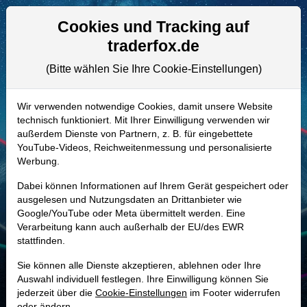
Aktien- und Artikelsuche
Seite
Cookies und Tracking auf
traderfox.de
(Bitte wählen Sie Ihre Cookie-Einstellungen)
ALLE AKTIEN
889585 | MLM
–
Martin Marietta
Wir verwenden notwendige Cookies, damit unsere Website
technisch funktioniert. Mit Ihrer Einwilligung verwenden wir
Materials Aktie
außerdem Dienste von Partnern, z. B. für eingebettete
Realtime-Aktienkurs:
YouTube-Videos, Reichweitenmessung und personalisierte
Werbung.
-
-
-
-
Dabei können Informationen auf Ihrem Gerät gespeichert oder
ausgelesen und Nutzungsdaten an Drittanbieter wie
Google/YouTube oder Meta übermittelt werden. Eine
Marktkapitalisierung
32,30 Mrd. USD
Verarbeitung kann auch außerhalb der EU/des EWR
stattfinden.
Unternehmenswert
38,54 Mrd. USD
Sie können alle Dienste akzeptieren, ablehnen oder Ihre
Umsatz
6,15 Mrd. USD
Auswahl individuell festlegen. Ihre Einwilligung können Sie
jederzeit über die
Cookie-Einstellungen
im Footer widerrufen
oder ändern.