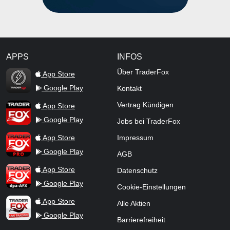
APPS
INFOS
TraderFox Flash
Über TraderFox
App Store
Google Play
Kontakt
TraderFox App
Vertrag Kündigen
App Store
Google Play
Jobs bei TraderFox
TraderFox Pro
App Store
Impressum
Google Play
AGB
TraderFox dpa-AFX ProFeed
App Store
Datenschutz
Google Play
Cookie-Einstellungen
TraderFox Live Trading
App Store
Alle Aktien
Google Play
Barrierefreiheit