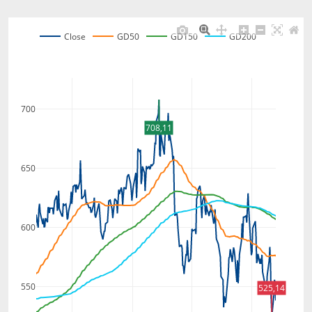
Close
GD50
GD150
GD200
700
708,11
650
600
550
525,14