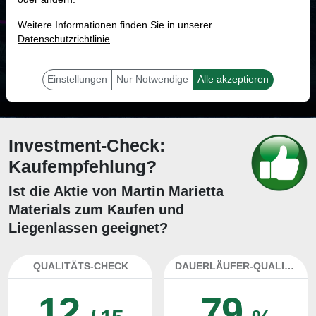
MONKEY-TRADER INDIKATOR
Weitere Informationen finden Sie in unserer
38.9 %
Datenschutzrichtlinie
.
Mit 38.9 % Wahrscheinlichkeit wird selbst der unglücklichst agierende Trader
mit dieser Aktie erfolgreich sein.
Einstellungen
Nur Notwendige
Alle akzeptieren
Investment-Check:
Kaufempfehlung?
Ist die Aktie von Martin Marietta
Materials zum Kaufen und
Liegenlassen geeignet?
QUALITÄTS-CHECK
DAUERLÄUFER-QUALITÄTEN
12
79