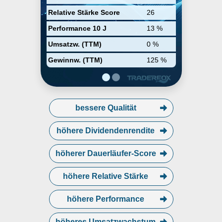
Relative Stärke Score
26
Performance 10 J
13 %
Umsatzw. (TTM)
0 %
Gewinnw. (TTM)
125 %
bessere Qualität
höhere Dividendenrendite
höherer Dauerläufer-Score
höhere Relative Stärke
höhere Performance
höheres Umsatzwachstum