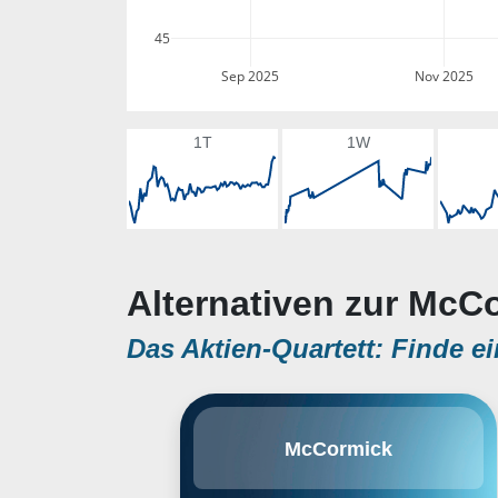
45
Sep 2025
Nov 2025
1T
1W
Alternativen zur McC
Das Aktien-Quartett: Finde ei
McCormick & Company, Inc.
McCormick
(McCormick) ist weltweit einer der
größten Anbieter von Gewürzen,
Gewürzmischungen und