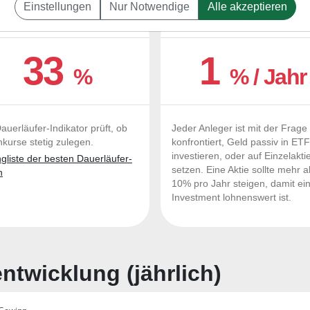
Einstellungen
Nur Notwendige
Alle akzeptieren
UERLÄUFER-QUALITÄTEN
OUTPERFORMER-CHEC
33
1
%
% / Jahr
auerläufer-Indikator prüft, ob
Jeder Anleger ist mit der Frage
nkurse stetig zulegen.
konfrontiert, Geld passiv in ET
investieren, oder auf Einzelakti
liste der besten Dauerläufer-
setzen. Eine Aktie sollte mehr a
n
10% pro Jahr steigen, damit ei
Investment lohnenswert ist.
twicklung (jährlich)