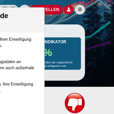
izielle Social Media-Accounts
Aktien- und Artikelsuche öffnen
Seitennavigation öf
BESTELLEN
.de
Ihrer Einwilligung
MONKEY-TRADER INDIKATOR
s,
19.9 %
ngsdaten an
Mit 19.9 % Wahrscheinlichkeit wird selbst der unglücklichst
agierende Trader mit dieser Aktie erfolgreich sein.
kann auch außerhalb
. Ihre Einwilligung
.