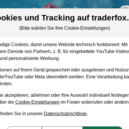
re
Live-Trading
Akademie
off
okies und Tracking auf traderfox
(Bitte wählen Sie Ihre Cookie-Einstellungen)
ige Cookies, damit unsere Website technisch funktioniert. Mit 
Marktkapitalisierung
14,14 Mrd. USD
m Dienste von Partnern, z. B. für eingebettete YouTube-Video
nd personalisierte Werbung.
Unternehmenswert
18,74 Mrd. USD
ionen auf Ihrem Gerät gespeichert oder ausgelesen und Nutzu
Umsatz
6,84 Mrd. USD
gle/YouTube oder Meta übermittelt werden. Eine Verarbeitung 
inden.
e akzeptieren, ablehnen oder Ihre Auswahl individuell festlegen
über die
Cookie-Einstellungen
im Footer widerrufen oder ändern
aufempfehlung?
 finden Sie in unserer
Datenschutzrichtlinie
.
Kaufen und Liegenlassen geeignet?