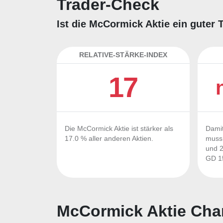
Trader-Check
Ist die McCormick Aktie ein guter 
RELATIVE-STÄRKE-INDEX
17
Die McCormick Aktie ist stärker als
Damit
17.0 % aller anderen Aktien.
muss 
und 2
GD 15
McCormick Aktie Cha