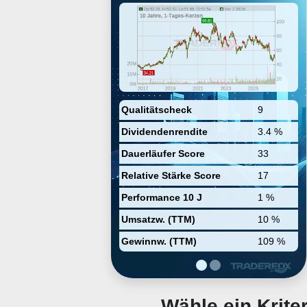
Aromastoffen. Zu den Abnehmern
zählt die komplette
Nahrungsmittelindustrie,
angefangen bei Supermärkten
über Restaurants bis hin zu
Nahrungsmittel- oder
Getränkeherstellern.
Qualitätscheck
9
Dividendenrendite
3.4 %
Dauerläufer Score
33
Relative Stärke Score
17
Performance 10 J
1 %
Umsatzw. (TTM)
10 %
Gewinnw. (TTM)
109 %
Wähle ein Krit