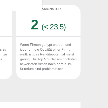
K
KUV-MONSTER
2
(< 23.5)
Wenn Firmen gehypt werden und
Fs zu
jeder um die Qualität einer Firma
en zu
weiß, ist das Renditepotential meist
ls
gering. Die Top 5 % der am höchsten
n
bewerteten Aktien nach dem KUV-
Kriterium sind problematisch.