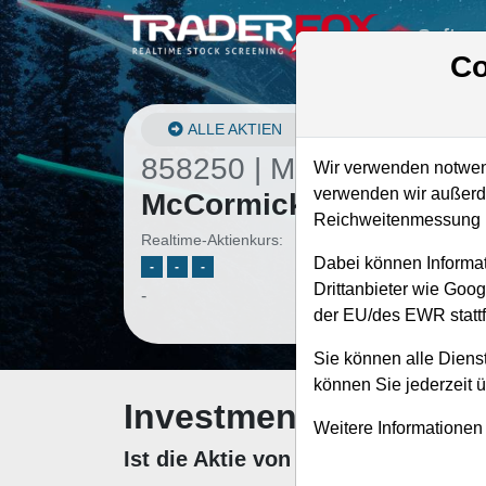
Softwa
Co
ALLE AKTIEN
858250 | MKC
–
Wir verwenden notwend
verwenden wir außerde
McCormick Aktie
Reichweitenmessung u
Realtime-Aktienkurs:
Dabei können Informat
-
-
-
Drittanbieter wie Goo
-
der EU/des EWR stattf
Sie können alle Dienst
können Sie jederzeit 
Investment-Check: K
Weitere Informationen
Ist die Aktie von McCormick zum 