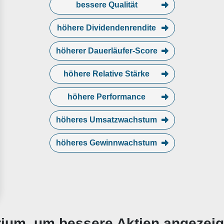
bessere Qualität
höhere Dividendenrendite
höherer Dauerläufer-Score
höhere Relative Stärke
höhere Performance
höheres Umsatzwachstum
höheres Gewinnwachstum
erium, um bessere Aktien angezei