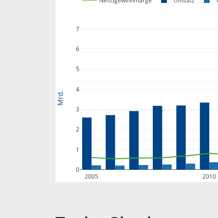
Nettogewinnmarge
Umsatz
7
6
5
4
Mrd.
3
2
1
0
2005
2010