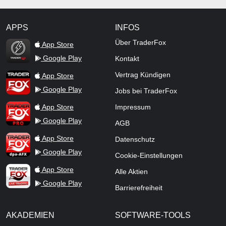
APPS
INFOS
TraderFox Flash
Über TraderFox
App Store
Google Play
Kontakt
TraderFox App
Vertrag Kündigen
App Store
Google Play
Jobs bei TraderFox
TraderFox Pro
App Store
Impressum
Google Play
AGB
TraderFox dpa-AFX ProFeed
App Store
Datenschutz
Google Play
Cookie-Einstellungen
TraderFox Live Trading
App Store
Alle Aktien
Google Play
Barrierefreiheit
AKADEMIEN
SOFTWARE-TOOLS