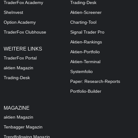
TraderFox Academy
Trading-Desk
SheInvest
Aktien-Screener
Option Academy
Charting-Tool
TraderFox Clubhouse
Signal Trader Pro
Aktien-Rankings
WEITERE LINKS
Aktien-Portfolio
TraderFox Portal
Aktien-Terminal
aktien Magazin
Systemfolio
Trading-Desk
Paper: Research-Reports
Portfolio-Builder
MAGAZINE
aktien
Magazin
Tenbagger Magazin
Trendfollowing Magazin