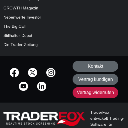
GROWTH
Magazin
Nebenwerte Investor
The Big Call
Stillhalter-Depot
Die Trader-Zeitung
Kontakt
offizielle Social Media-Accounts
Vertrag kündigen
Vertrag widerrufen
TraderFox
entwickelt Trading-
Software für