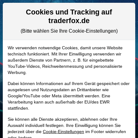
Aktien- und Artikelsuche
Seite
Cookies und Tracking auf
traderfox.de
(Bitte wählen Sie Ihre Cookie-Einstellungen)
ALLE AKTIEN
A2APTV | MEDP
–
Medpace
Wir verwenden notwendige Cookies, damit unsere Website
technisch funktioniert. Mit Ihrer Einwilligung verwenden wir
Holdings Aktie
außerdem Dienste von Partnern, z. B. für eingebettete
Realtime-Aktienkurs:
YouTube-Videos, Reichweitenmessung und personalisierte
Werbung.
-
-
-
-
Dabei können Informationen auf Ihrem Gerät gespeichert oder
ausgelesen und Nutzungsdaten an Drittanbieter wie
Google/YouTube oder Meta übermittelt werden. Eine
Marktkapitalisierung
16,41 Mrd. USD
Verarbeitung kann auch außerhalb der EU/des EWR
stattfinden.
Unternehmenswert
16,03 Mrd. USD
Sie können alle Dienste akzeptieren, ablehnen oder Ihre
Umsatz
2,53 Mrd. USD
Auswahl individuell festlegen. Ihre Einwilligung können Sie
jederzeit über die
Cookie-Einstellungen
im Footer widerrufen
oder ändern.