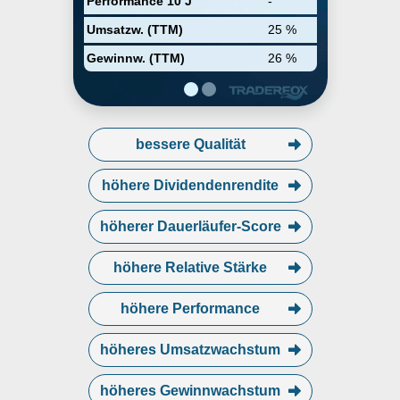
Performance 10 J
-
Troendle in 1992 and is
headquartered in Cincinnati, OH.
Umsatzw. (TTM)
25 %
Gewinnw. (TTM)
26 %
bessere Qualität
höhere Dividendenrendite
höherer Dauerläufer-Score
höhere Relative Stärke
höhere Performance
höheres Umsatzwachstum
höheres Gewinnwachstum