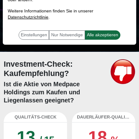
MONKEY-TRADER INDIKATOR
Weitere Informationen finden Sie in unserer
49.5 %
Datenschutzrichtlinie
.
Mit 49.5 % Wahrscheinlichkeit wird selbst der unglücklichst agierende Trader
mit dieser Aktie erfolgreich sein.
Einstellungen
Nur Notwendige
Alle akzeptieren
Investment-Check:
Kaufempfehlung?
Ist die Aktie von Medpace
Holdings zum Kaufen und
Liegenlassen geeignet?
QUALITÄTS-CHECK
DAUERLÄUFER-QUALITÄTEN
13
18