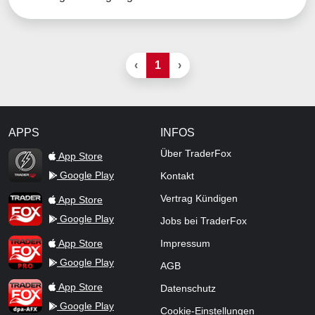
‹
1
›
APPS
INFOS
TraderFox Flash
Über TraderFox
App Store
Google Play
Kontakt
TraderFox App
Vertrag Kündigen
App Store
Google Play
Jobs bei TraderFox
TraderFox Pro
App Store
Impressum
Google Play
AGB
TraderFox dpa-AFX ProFeed
App Store
Datenschutz
Google Play
Cookie-Einstellungen