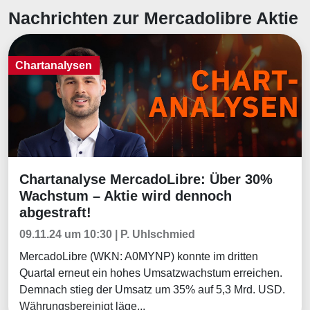
Nachrichten zur Mercadolibre Aktie
Chartanalysen
Chartanalyse MercadoLibre: Über 30%
Chartanalysen
Wachstum – Aktie wird dennoch
abgestraft!
09.11.24 um 10:30 | P. Uhlschmied
MercadoLibre (WKN: A0MYNP) konnte im dritten
Quartal erneut ein hohes Umsatzwachstum erreichen.
Demnach stieg der Umsatz um 35% auf 5,3 Mrd. USD.
Währungsbereinigt läge...