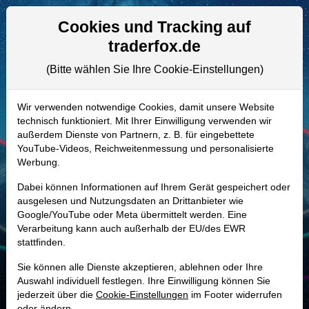
Aktien- und Artikelsuche
Seite
Cookies und Tracking auf
traderfox.de
(Bitte wählen Sie Ihre Cookie-Einstellungen)
ALLE AKTIEN
A0MYNP | MELI
–
Mercadolibre
Wir verwenden notwendige Cookies, damit unsere Website
technisch funktioniert. Mit Ihrer Einwilligung verwenden wir
Aktie
außerdem Dienste von Partnern, z. B. für eingebettete
Realtime-Aktienkurs:
YouTube-Videos, Reichweitenmessung und personalisierte
Werbung.
-
-
-
-
Dabei können Informationen auf Ihrem Gerät gespeichert oder
ausgelesen und Nutzungsdaten an Drittanbieter wie
Google/YouTube oder Meta übermittelt werden. Eine
Marktkapitalisierung
92,32 Mrd. USD
Verarbeitung kann auch außerhalb der EU/des EWR
stattfinden.
Unternehmenswert
99,97 Mrd. USD
Sie können alle Dienste akzeptieren, ablehnen oder Ihre
Umsatz
28,89 Mrd. USD
Auswahl individuell festlegen. Ihre Einwilligung können Sie
jederzeit über die
Cookie-Einstellungen
im Footer widerrufen
oder ändern.