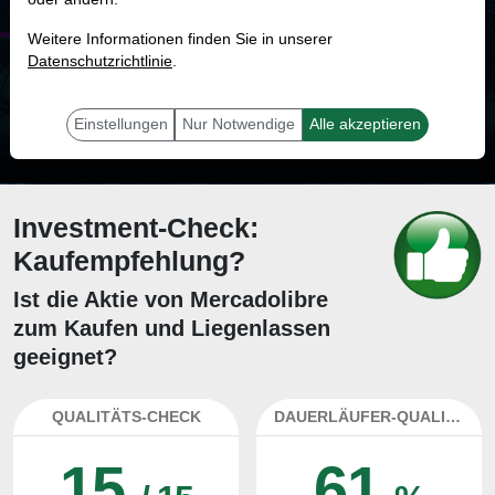
MONKEY-TRADER INDIKATOR
Weitere Informationen finden Sie in unserer
18.3 %
Datenschutzrichtlinie
.
Mit 18.3 % Wahrscheinlichkeit wird selbst der unglücklichst agierende Trader
mit dieser Aktie erfolgreich sein.
Einstellungen
Nur Notwendige
Alle akzeptieren
Investment-Check:
Kaufempfehlung?
Ist die Aktie von Mercadolibre
zum Kaufen und Liegenlassen
geeignet?
QUALITÄTS-CHECK
DAUERLÄUFER-QUALITÄTEN
15
61