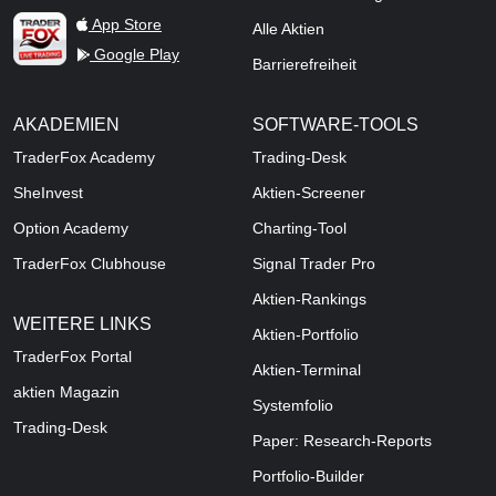
TraderFox Live Trading
App Store
Alle Aktien
Google Play
Barrierefreiheit
AKADEMIEN
SOFTWARE-TOOLS
TraderFox Academy
Trading-Desk
SheInvest
Aktien-Screener
Option Academy
Charting-Tool
TraderFox Clubhouse
Signal Trader Pro
Aktien-Rankings
WEITERE LINKS
Aktien-Portfolio
TraderFox Portal
Aktien-Terminal
aktien Magazin
Systemfolio
Trading-Desk
Paper: Research-Reports
Portfolio-Builder