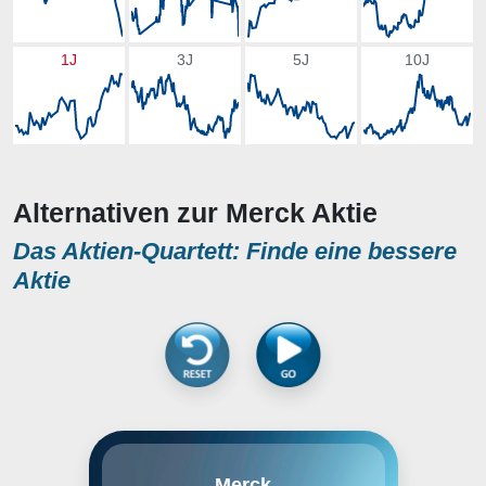
1J
3J
5J
10J
Alternativen zur Merck Aktie
Das Aktien-Quartett: Finde eine bessere
Aktie
Die Merck KGaA ist in drei
Merck
Hauptsegmenten tätig: