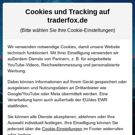
Aktien- und Artikelsuche
Seite
Cookies und Tracking auf
traderfox.de
(Bitte wählen Sie Ihre Cookie-Einstellungen)
ALLE AKTIEN
659990 | MRK
–
Merck Aktie
Wir verwenden notwendige Cookies, damit unsere Website
technisch funktioniert. Mit Ihrer Einwilligung verwenden wir
Realtime-Aktienkurs:
außerdem Dienste von Partnern, z. B. für eingebettete
-
-
-
YouTube-Videos, Reichweitenmessung und personalisierte
-
Werbung.
Dabei können Informationen auf Ihrem Gerät gespeichert oder
Marktkapitalisierung
62,52 Mrd. EUR
ausgelesen und Nutzungsdaten an Drittanbieter wie
Google/YouTube oder Meta übermittelt werden. Eine
Unternehmenswert
70,79 Mrd. EUR
Verarbeitung kann auch außerhalb der EU/des EWR
stattfinden.
Umsatz
21,10 Mrd. EUR
Sie können alle Dienste akzeptieren, ablehnen oder Ihre
Auswahl individuell festlegen. Ihre Einwilligung können Sie
jederzeit über die
Cookie-Einstellungen
im Footer widerrufen
MONKEY-TRADER INDIKATOR
oder ändern.