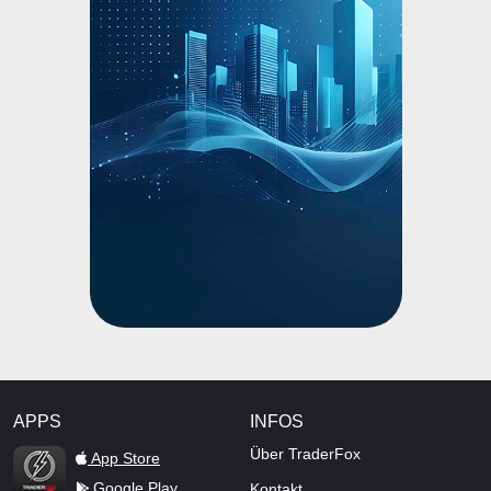
APPS
INFOS
TraderFox Flash
Über TraderFox
App Store
Google Play
Kontakt