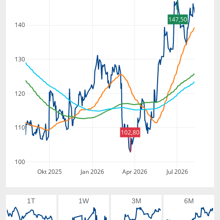
147,50
140
130
120
110
102,80
100
Okt 2025
Jan 2026
Apr 2026
Jul 2026
1T
1W
3M
6M