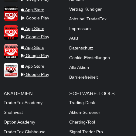
TraderFox App
Vertrag Kündigen
App Store
Google Play
Jobs bei TraderFox
TraderFox Pro
App Store
Impressum
Google Play
AGB
TraderFox dpa-AFX ProFeed
App Store
Datenschutz
Google Play
Cookie-Einstellungen
TraderFox Live Trading
App Store
Alle Aktien
Google Play
Barrierefreiheit
AKADEMIEN
SOFTWARE-TOOLS
TraderFox Academy
Trading-Desk
SheInvest
Aktien-Screener
Option Academy
Charting-Tool
TraderFox Clubhouse
Signal Trader Pro