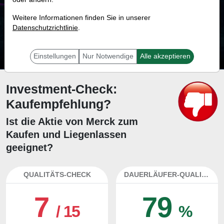
75.4 %
Weitere Informationen finden Sie in unserer
Datenschutzrichtlinie
Mit 75.4 % Wahrscheinlichkeit wird selbst der unglücklichst agierende Trader
.
mit dieser Aktie erfolgreich sein.
Einstellungen
Nur Notwendige
Alle akzeptieren
Investment-Check:
Kaufempfehlung?
Ist die Aktie von Merck zum
Kaufen und Liegenlassen
geeignet?
QUALITÄTS-CHECK
DAUERLÄUFER-QUALITÄTEN
7
79
/ 15
%