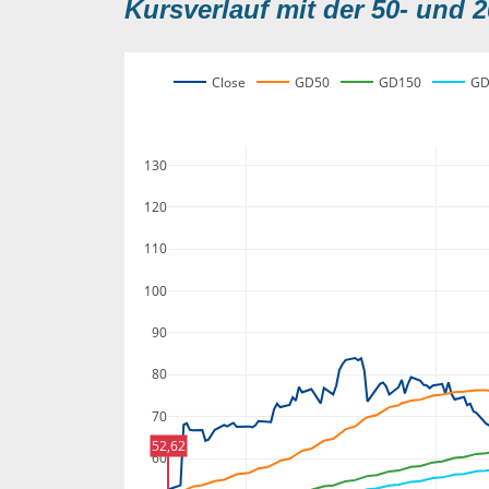
Kursverlauf mit der 50- und 2
Close
GD50
GD150
GD
130
120
110
100
90
80
70
52,62
60