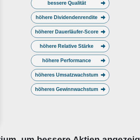
bessere Qualität
höhere Dividendenrendite
höherer Dauerläufer-Score
höhere Relative Stärke
höhere Performance
höheres Umsatzwachstum
höheres Gewinnwachstum
erium, um bessere Aktien angezei