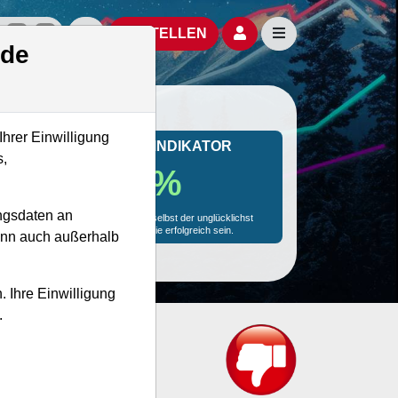
izielle Social Media-Accounts
Aktien- und Artikelsuche öffnen
Seitennavigation öf
BESTELLEN
.de
Ihrer Einwilligung
MONKEY-TRADER INDIKATOR
s,
80.2 %
ngsdaten an
Mit 80.2 % Wahrscheinlichkeit wird selbst der unglücklichst
agierende Trader mit dieser Aktie erfolgreich sein.
kann auch außerhalb
. Ihre Einwilligung
.