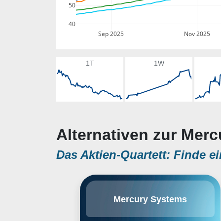
50
40
Sep 2025
Nov 2025
1T
1W
Alternativen zur Mer
Das Aktien-Quartett: Finde ei
Mercury Systems, Inc. is a
Mercury Systems
technology company, which
engages in the delivery of
processing technology for