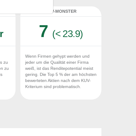
K
KUV-MONSTER
7
r
(< 23.9)
Wenn Firmen gehypt werden und
Fs zu
jeder um die Qualität einer Firma
en zu
weiß, ist das Renditepotential meist
ls
gering. Die Top 5 % der am höchsten
n
bewerteten Aktien nach dem KUV-
Kriterium sind problematisch.