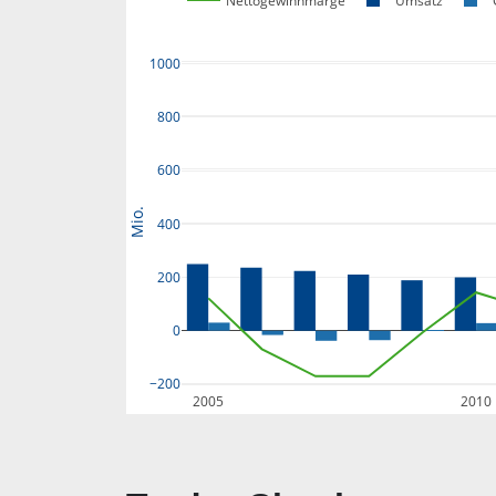
Nettogewinnmarge
Umsatz
1000
800
600
Mio.
400
200
0
−200
2005
2010