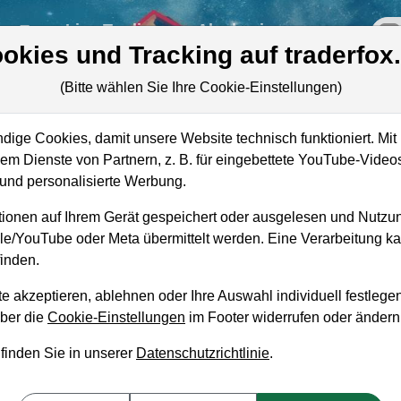
re
Live-Trading
Akademie
off
okies und Tracking auf traderfox
(Bitte wählen Sie Ihre Cookie-Einstellungen)
ry
ige Cookies, damit unsere Website technisch funktioniert. Mit 
Marktkapitalisierung
6,46 Mrd. USD
m Dienste von Partnern, z. B. für eingebettete YouTube-Video
nd personalisierte Werbung.
Unternehmenswert
6,78 Mrd. USD
ionen auf Ihrem Gerät gespeichert oder ausgelesen und Nutzu
Umsatz
912,02 Mio. USD
gle/YouTube oder Meta übermittelt werden. Eine Verarbeitung 
inden.
e akzeptieren, ablehnen oder Ihre Auswahl individuell festlegen
über die
Cookie-Einstellungen
im Footer widerrufen oder ändern
aufempfehlung?
 finden Sie in unserer
Datenschutzrichtlinie
.
s zum Kaufen und Liegenlassen geeignet?