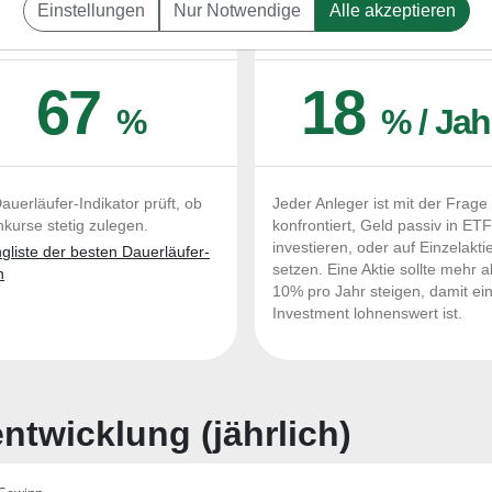
Einstellungen
Nur Notwendige
Alle akzeptieren
UERLÄUFER-QUALITÄTEN
OUTPERFORMER-CHEC
67
18
%
% / Jah
auerläufer-Indikator prüft, ob
Jeder Anleger ist mit der Frage
nkurse stetig zulegen.
konfrontiert, Geld passiv in ET
investieren, oder auf Einzelakti
liste der besten Dauerläufer-
setzen. Eine Aktie sollte mehr a
n
10% pro Jahr steigen, damit ei
Investment lohnenswert ist.
twicklung (jährlich)