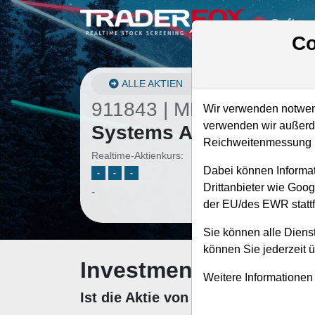
Softwa
Co
ALLE AKTIEN
911843 | MRCY
–
Mercu
Wir verwenden notwend
verwenden wir außerde
Systems Aktie
Reichweitenmessung u
Realtime-Aktienkurs:
Dabei können Informat
-
-
-
Drittanbieter wie Goo
-
der EU/des EWR stattf
Sie können alle Dienst
können Sie jederzeit 
Investment-Check: K
Weitere Informationen
Ist die Aktie von Mercury System