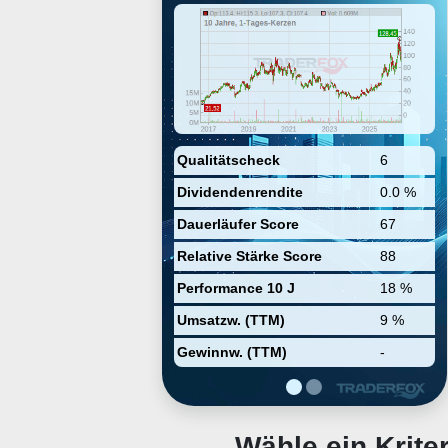
aerospace and defense missions.
Its processing technologies
include signal solutions, display,
software applications, networking,
storage, and secure processing. It
operates through the following
geographical segments: US, Asia
Pacific, and Europe. The company
was founded on July 14, 1981 and
is headquartered in Andover, MA.
Qualitätscheck
6
Dividendenrendite
0.0 %
Dauerläufer Score
67
Relative Stärke Score
88
Performance 10 J
18 %
Umsatzw. (TTM)
9 %
Gewinnw. (TTM)
-
Wähle ein Krit