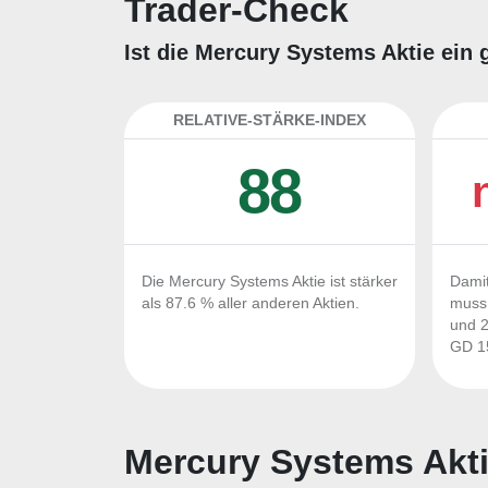
Trader-Check
Ist die Mercury Systems Aktie ein 
RELATIVE-STÄRKE-INDEX
88
Die Mercury Systems Aktie ist stärker
Damit
als 87.6 % aller anderen Aktien.
muss 
und 2
GD 15
Mercury Systems Akti