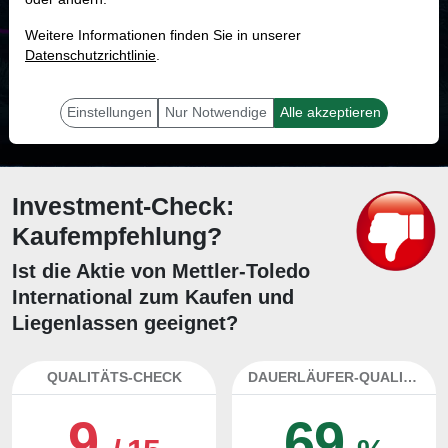
MONKEY-TRADER INDIKATOR
Weitere Informationen finden Sie in unserer
42.7 %
Datenschutzrichtlinie
.
Mit 42.7 % Wahrscheinlichkeit wird selbst der unglücklichst agierende Trader
mit dieser Aktie erfolgreich sein.
Einstellungen
Nur Notwendige
Alle akzeptieren
Investment-Check:
Kaufempfehlung?
Ist die Aktie von Mettler-Toledo
International zum Kaufen und
Liegenlassen geeignet?
QUALITÄTS-CHECK
DAUERLÄUFER-QUALITÄTEN
9
69