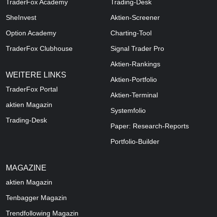
TraderFox Academy
Trading-Desk
SheInvest
Aktien-Screener
Option Academy
Charting-Tool
TraderFox Clubhouse
Signal Trader Pro
Aktien-Rankings
WEITERE LINKS
Aktien-Portfolio
TraderFox Portal
Aktien-Terminal
aktien Magazin
Systemfolio
Trading-Desk
Paper: Research-Reports
Portfolio-Builder
MAGAZINE
aktien
Magazin
Tenbagger Magazin
Trendfollowing Magazin