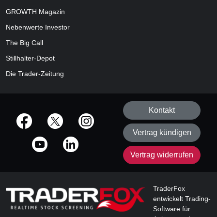
GROWTH
Magazin
Nebenwerte Investor
The Big Call
Stillhalter-Depot
Die Trader-Zeitung
Kontakt
offizielle Social Media-Accounts
Vertrag kündigen
Vertrag widerrufen
TraderFox
entwickelt Trading-
Software für