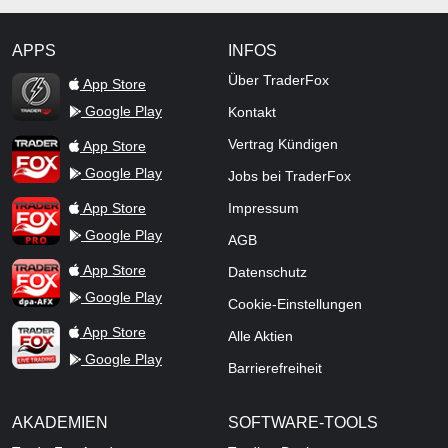
APPS
INFOS
TraderFox Flash
Über TraderFox
App Store
Google Play
Kontakt
TraderFox App
Vertrag Kündigen
App Store
Google Play
Jobs bei TraderFox
TraderFox Pro
App Store
Impressum
Google Play
AGB
TraderFox dpa-AFX ProFeed
App Store
Datenschutz
Google Play
Cookie-Einstellungen
TraderFox Live Trading
App Store
Alle Aktien
Google Play
Barrierefreiheit
AKADEMIEN
SOFTWARE-TOOLS