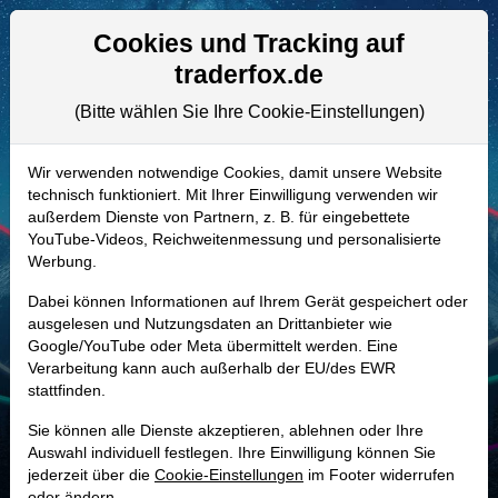
Aktien- und Artikelsuche
Seite
Cookies und Tracking auf
traderfox.de
(Bitte wählen Sie Ihre Cookie-Einstellungen)
ALLE AKTIEN
910553 | MTD
–
Mettler-Toledo
Wir verwenden notwendige Cookies, damit unsere Website
technisch funktioniert. Mit Ihrer Einwilligung verwenden wir
International Aktie
außerdem Dienste von Partnern, z. B. für eingebettete
Realtime-Aktienkurs:
YouTube-Videos, Reichweitenmessung und personalisierte
Werbung.
-
-
-
-
Dabei können Informationen auf Ihrem Gerät gespeichert oder
ausgelesen und Nutzungsdaten an Drittanbieter wie
Google/YouTube oder Meta übermittelt werden. Eine
Marktkapitalisierung
28,64 Mrd. USD
Verarbeitung kann auch außerhalb der EU/des EWR
stattfinden.
Unternehmenswert
30,70 Mrd. USD
Sie können alle Dienste akzeptieren, ablehnen oder Ihre
Umsatz
4,03 Mrd. USD
Auswahl individuell festlegen. Ihre Einwilligung können Sie
jederzeit über die
Cookie-Einstellungen
im Footer widerrufen
oder ändern.