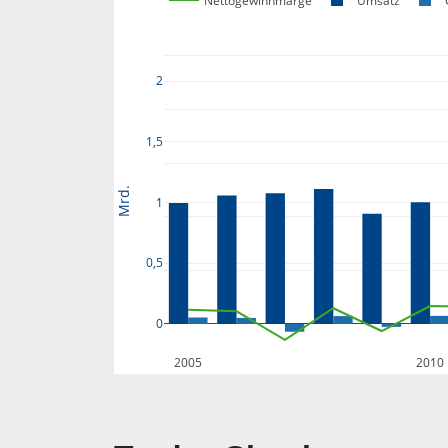
Nettogewinnmarge
Umsatz
2
1,5
Mrd.
1
0,5
0
2005
2010