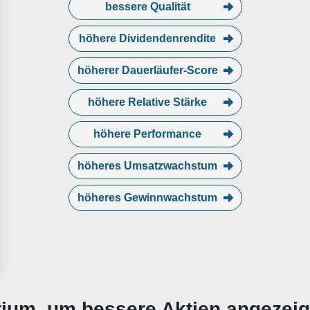
bessere Qualität
höhere Dividendenrendite
höherer Dauerläufer-Score
höhere Relative Stärke
höhere Performance
höheres Umsatzwachstum
höheres Gewinnwachstum
erium, um bessere Aktien angezei