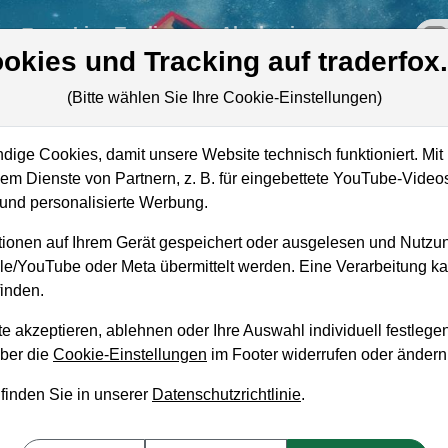
re
Live-Trading
Akademie
off
okies und Tracking auf traderfox
(Bitte wählen Sie Ihre Cookie-Einstellungen)
s
ige Cookies, damit unsere Website technisch funktioniert. Mit 
Marktkapitalisierung
2,36 Mrd. USD
m Dienste von Partnern, z. B. für eingebettete YouTube-Video
nd personalisierte Werbung.
Unternehmenswert
2,98 Mrd. USD
ionen auf Ihrem Gerät gespeichert oder ausgelesen und Nutzu
Umsatz
2,07 Mrd. USD
gle/YouTube oder Meta übermittelt werden. Eine Verarbeitung 
inden.
e akzeptieren, ablehnen oder Ihre Auswahl individuell festlegen
über die
Cookie-Einstellungen
im Footer widerrufen oder ändern
aufempfehlung?
 finden Sie in unserer
Datenschutzrichtlinie
.
logies zum Kaufen und Liegenlassen geeignet?