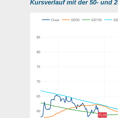
Kursverlauf mit der 50- und 2
Close
GD50
GD150
GD
85
80
75
70
65
60
55,09