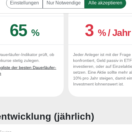
Einstellungen
Nur Notwendige
Alle akzeptieren
UERLÄUFER-QUALITÄTEN
OUTPERFORMER-CHEC
65
3
%
% / Jahr
auerläufer-Indikator prüft, ob
Jeder Anleger ist mit der Frage
nkurse stetig zulegen.
konfrontiert, Geld passiv in ET
investieren, oder auf Einzelakti
liste der besten Dauerläufer-
setzen. Eine Aktie sollte mehr a
n
10% pro Jahr steigen, damit ei
Investment lohnenswert ist.
twicklung (jährlich)