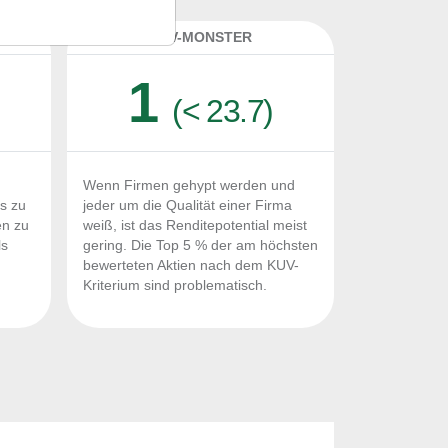
K
KUV-MONSTER
1
(< 23.7)
Wenn Firmen gehypt werden und
Fs zu
jeder um die Qualität einer Firma
en zu
weiß, ist das Renditepotential meist
ls
gering. Die Top 5 % der am höchsten
n
bewerteten Aktien nach dem KUV-
Kriterium sind problematisch.