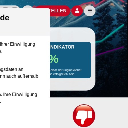
izielle Social Media-Accounts
Aktien- und Artikelsuche öffnen
Seitennavigation öf
BESTELLEN
.de
Ihrer Einwilligung
MONKEY-TRADER INDIKATOR
s,
81.3 %
ngsdaten an
Mit 81.3 % Wahrscheinlichkeit wird selbst der unglücklichst
agierende Trader mit dieser Aktie erfolgreich sein.
kann auch außerhalb
. Ihre Einwilligung
.