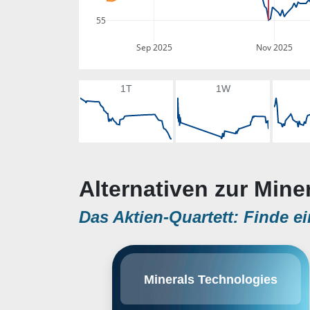
55
Sep 2025
Nov 2025
1T
1W
Alternativen zur Mine
Das Aktien-Quartett: Finde ei
Minerals Technologies, Inc. is a
Minerals Technologies
resource and technology-based
company. It develops, produces,
and markets a range of mineral,