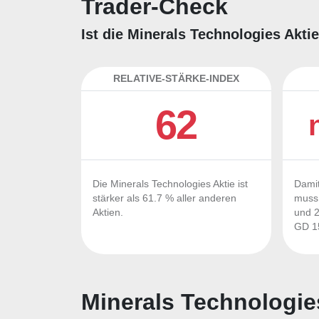
Trader-Check
Ist die Minerals Technologies Akti
RELATIVE-STÄRKE-INDEX
62
Die Minerals Technologies Aktie ist
Damit
stärker als 61.7 % aller anderen
muss 
Aktien.
und 2
GD 15
Minerals Technologie