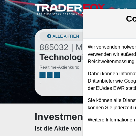
Softwa
Co
ALLE AKTIEN
885032 | MTX
–
Mineral
Wir verwenden notwend
verwenden wir außerde
Technologies Aktie
Reichweitenmessung u
Realtime-Aktienkurs:
Dabei können Informat
-
-
-
Drittanbieter wie Goo
-
der EU/des EWR stattf
Sie können alle Dienst
können Sie jederzeit 
Investment-Check: K
Weitere Informationen
Ist die Aktie von Minerals Techno