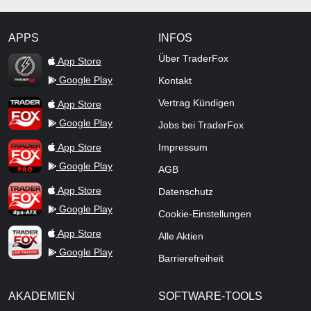
APPS
INFOS
TraderFox Flash
Über TraderFox
App Store
Google Play
Kontakt
TraderFox App
Vertrag Kündigen
App Store
Google Play
Jobs bei TraderFox
TraderFox Pro
App Store
Impressum
Google Play
AGB
TraderFox dpa-AFX ProFeed
App Store
Datenschutz
Google Play
Cookie-Einstellungen
TraderFox Live Trading
App Store
Alle Aktien
Google Play
Barrierefreiheit
AKADEMIEN
SOFTWARE-TOOLS