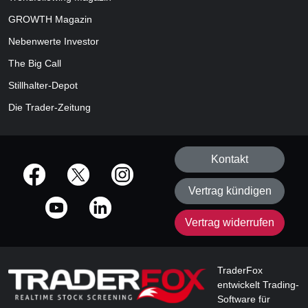
GROWTH
Magazin
Nebenwerte Investor
The Big Call
Stillhalter-Depot
Die Trader-Zeitung
Kontakt
offizielle Social Media-Accounts
Vertrag kündigen
Vertrag widerrufen
TraderFox
entwickelt Trading-
Software für