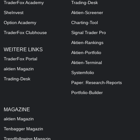
TraderFox Academy
Trading-Desk
SheInvest
Aktien-Screener
Option Academy
Charting-Tool
TraderFox Clubhouse
Signal Trader Pro
Aktien-Rankings
WEITERE LINKS
Aktien-Portfolio
TraderFox Portal
Aktien-Terminal
aktien Magazin
Systemfolio
Trading-Desk
Paper: Research-Reports
Portfolio-Builder
MAGAZINE
aktien
Magazin
Tenbagger Magazin
Trendfollowing Magazin