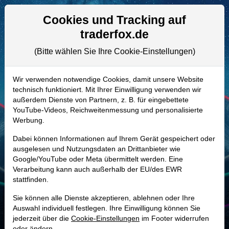
Aktien- und Artikelsuche
Seite
Cookies und Tracking auf
traderfox.de
(Bitte wählen Sie Ihre Cookie-Einstellungen)
ALLE AKTIEN
A3C5TU | MIR
–
Mirion
Wir verwenden notwendige Cookies, damit unsere Website
technisch funktioniert. Mit Ihrer Einwilligung verwenden wir
Technologies Aktie
außerdem Dienste von Partnern, z. B. für eingebettete
Realtime-Aktienkurs:
YouTube-Videos, Reichweitenmessung und personalisierte
Werbung.
-
-
-
-
Dabei können Informationen auf Ihrem Gerät gespeichert oder
ausgelesen und Nutzungsdaten an Drittanbieter wie
Google/YouTube oder Meta übermittelt werden. Eine
Marktkapitalisierung
3,91 Mrd. USD
Verarbeitung kann auch außerhalb der EU/des EWR
stattfinden.
Unternehmenswert
4,72 Mrd. USD
Sie können alle Dienste akzeptieren, ablehnen oder Ihre
Umsatz
925,40 Mio. USD
Auswahl individuell festlegen. Ihre Einwilligung können Sie
jederzeit über die
Cookie-Einstellungen
im Footer widerrufen
oder ändern.