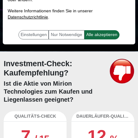
MONKEY-TRADER INDIKATOR
Weitere Informationen finden Sie in unserer
24.9 %
Datenschutzrichtlinie
.
Mit 24.9 % Wahrscheinlichkeit wird selbst der unglücklichst agierende Trader
mit dieser Aktie erfolgreich sein.
Einstellungen
Nur Notwendige
Alle akzeptieren
Investment-Check:
Kaufempfehlung?
Ist die Aktie von Mirion
Technologies zum Kaufen und
Liegenlassen geeignet?
QUALITÄTS-CHECK
DAUERLÄUFER-QUALITÄTEN
7
12