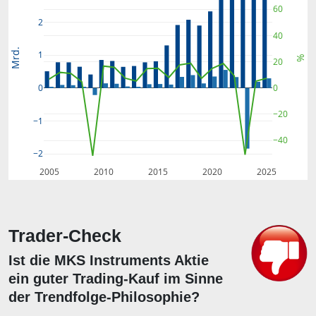
60
2
40
Mrd.
1
%
20
0
0
−20
−1
−40
−2
2005
2010
2015
2020
2025
Trader-Check
Ist die MKS Instruments Aktie
ein guter Trading-Kauf im Sinne
der Trendfolge-Philosophie?