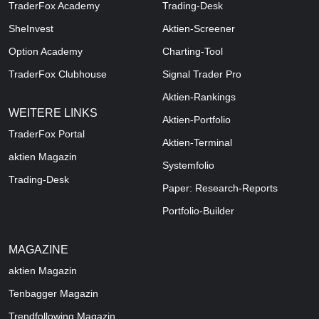
TraderFox Academy
Trading-Desk
SheInvest
Aktien-Screener
Option Academy
Charting-Tool
TraderFox Clubhouse
Signal Trader Pro
Aktien-Rankings
WEITERE LINKS
Aktien-Portfolio
TraderFox Portal
Aktien-Terminal
aktien Magazin
Systemfolio
Trading-Desk
Paper: Research-Reports
Portfolio-Builder
MAGAZINE
aktien
Magazin
Tenbagger Magazin
Trendfollowing Magazin