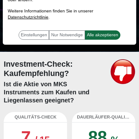
MONKEY-TRADER INDIKATOR
Weitere Informationen finden Sie in unserer
93.4 %
Datenschutzrichtlinie
.
Mit 93.4 % Wahrscheinlichkeit wird selbst der unglücklichst agierende Trader
mit dieser Aktie erfolgreich sein.
Einstellungen
Nur Notwendige
Alle akzeptieren
Investment-Check:
Kaufempfehlung?
Ist die Aktie von MKS
Instruments zum Kaufen und
Liegenlassen geeignet?
QUALITÄTS-CHECK
DAUERLÄUFER-QUALITÄTEN
7
88