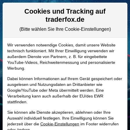
Aktien- und Artikelsuche
Seite
Cookies und Tracking auf
traderfox.de
(Bitte wählen Sie Ihre Cookie-Einstellungen)
ALLE AKTIEN
920343 | MKSI
–
MKS Instruments
Wir verwenden notwendige Cookies, damit unsere Website
technisch funktioniert. Mit Ihrer Einwilligung verwenden wir
Aktie
außerdem Dienste von Partnern, z. B. für eingebettete
Realtime-Aktienkurs:
YouTube-Videos, Reichweitenmessung und personalisierte
Werbung.
-
-
-
-
Dabei können Informationen auf Ihrem Gerät gespeichert oder
ausgelesen und Nutzungsdaten an Drittanbieter wie
Google/YouTube oder Meta übermittelt werden. Eine
Marktkapitalisierung
20,62 Mrd. USD
Verarbeitung kann auch außerhalb der EU/des EWR
stattfinden.
Unternehmenswert
24,20 Mrd. USD
Sie können alle Dienste akzeptieren, ablehnen oder Ihre
Umsatz
3,93 Mrd. USD
Auswahl individuell festlegen. Ihre Einwilligung können Sie
jederzeit über die
Cookie-Einstellungen
im Footer widerrufen
oder ändern.