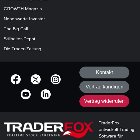
GROWTH
Magazin
Nebenwerte Investor
The Big Call
Stillhalter-Depot
Die Trader-Zeitung
Kontakt
offizielle Social Media-Accounts
Vertrag kündigen
Vertrag widerrufen
TraderFox
entwickelt Trading-
Software für