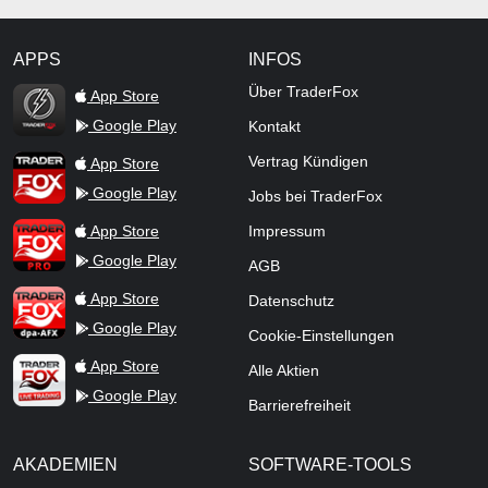
APPS
INFOS
TraderFox Flash
Über TraderFox
App Store
Google Play
Kontakt
TraderFox App
Vertrag Kündigen
App Store
Google Play
Jobs bei TraderFox
TraderFox Pro
App Store
Impressum
Google Play
AGB
TraderFox dpa-AFX ProFeed
App Store
Datenschutz
Google Play
Cookie-Einstellungen
TraderFox Live Trading
App Store
Alle Aktien
Google Play
Barrierefreiheit
AKADEMIEN
SOFTWARE-TOOLS