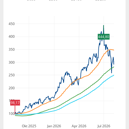
450
400
444,80
350
300
250
200
150
98,17
100
Okt 2025
Jan 2026
Apr 2026
Jul 2026