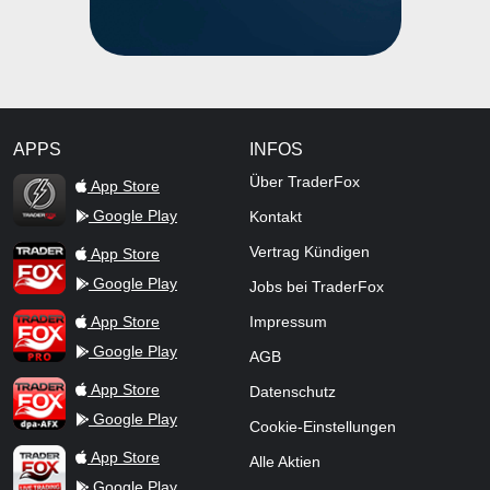
APPS
INFOS
TraderFox Flash
Über TraderFox
App Store
Google Play
Kontakt
TraderFox App
Vertrag Kündigen
App Store
Google Play
Jobs bei TraderFox
TraderFox Pro
App Store
Impressum
Google Play
AGB
TraderFox dpa-AFX ProFeed
App Store
Datenschutz
Google Play
Cookie-Einstellungen
TraderFox Live Trading
App Store
Alle Aktien
Google Play