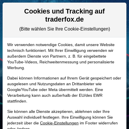
Aktien- und Artikelsuche
Seite
Cookies und Tracking auf
traderfox.de
(Bitte wählen Sie Ihre Cookie-Einstellungen)
ALLE AKTIEN
A2P939 | MEG
–
Montrose
Wir verwenden notwendige Cookies, damit unsere Website
technisch funktioniert. Mit Ihrer Einwilligung verwenden wir
Environmental Group Aktie
außerdem Dienste von Partnern, z. B. für eingebettete
Realtime-Aktienkurs:
YouTube-Videos, Reichweitenmessung und personalisierte
Werbung.
-
-
-
-
Dabei können Informationen auf Ihrem Gerät gespeichert oder
ausgelesen und Nutzungsdaten an Drittanbieter wie
Google/YouTube oder Meta übermittelt werden. Eine
Marktkapitalisierung
579,79 Mio. USD
Verarbeitung kann auch außerhalb der EU/des EWR
stattfinden.
Unternehmenswert
985,69 Mio. USD
Sie können alle Dienste akzeptieren, ablehnen oder Ihre
Umsatz
830,54 Mio. USD
Auswahl individuell festlegen. Ihre Einwilligung können Sie
jederzeit über die
Cookie-Einstellungen
im Footer widerrufen
oder ändern.