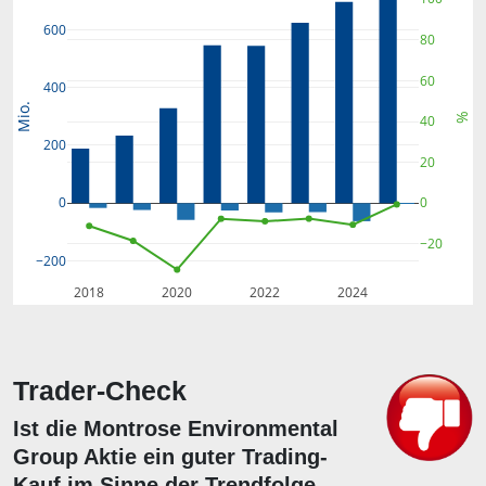
600
80
60
400
Mio.
%
40
200
20
0
0
−20
−200
2018
2020
2022
2024
Trader-Check
Ist die Montrose Environmental
Group Aktie ein guter Trading-
Kauf im Sinne der Trendfolge-