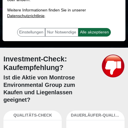
MONKEY-TRADER INDIKATOR
Weitere Informationen finden Sie in unserer
19.2 %
Datenschutzrichtlinie
.
Mit 19.2 % Wahrscheinlichkeit wird selbst der unglücklichst agierende Trader
mit dieser Aktie erfolgreich sein.
Einstellungen
Nur Notwendige
Alle akzeptieren
Investment-Check:
Kaufempfehlung?
Ist die Aktie von Montrose
Environmental Group zum
Kaufen und Liegenlassen
geeignet?
QUALITÄTS-CHECK
DAUERLÄUFER-QUALITÄTEN