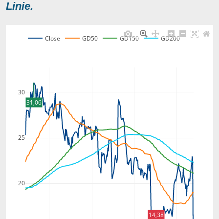
Linie.
Close
GD50
GD150
GD200
30
31,06
25
20
14,38