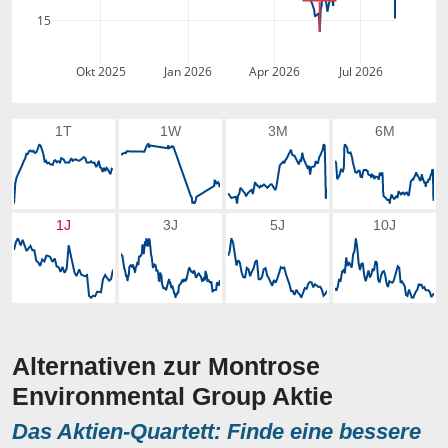
15
Okt 2025
Jan 2026
Apr 2026
Jul 2026
1T
1W
3M
6M
1J
3J
5J
10J
Alternativen zur Montrose
Environmental Group Aktie
Das Aktien-Quartett: Finde eine bessere