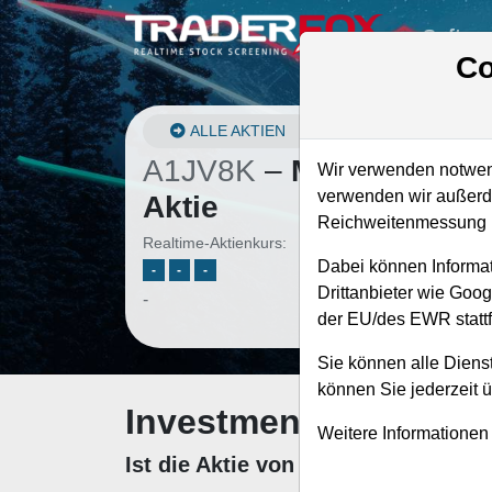
Softwa
Co
ALLE AKTIEN
A1JV8K
–
MRC Global
Wir verwenden notwend
verwenden wir außerde
Aktie
Reichweitenmessung u
Realtime-Aktienkurs:
Dabei können Informat
-
-
-
Drittanbieter wie Goo
-
der EU/des EWR stattf
Sie können alle Dienst
können Sie jederzeit 
Investment-Check: K
Weitere Informationen
Ist die Aktie von MRC Global zum 