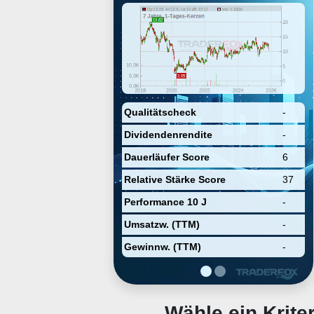
products and services to the
energy, industrial, and gas utility
end-markets. It operates through
the following geographical
segments: U.S., Canada, and
International. The company was
founded on November 20, 2006
and is headquartered in Houston,
TX.
Qualitätscheck
-
Dividendenrendite
-
Dauerläufer Score
6
Relative Stärke Score
37
Performance 10 J
-
Umsatzw. (TTM)
-
Gewinnw. (TTM)
-
Wähle ein Krit