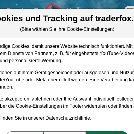
re
Live-Trading
Akademie
off
okies und Tracking auf traderfox
(Bitte wählen Sie Ihre Cookie-Einstellungen)
ige Cookies, damit unsere Website technisch funktioniert. Mit 
m Dienste von Partnern, z. B. für eingebettete YouTube-Video
nd personalisierte Werbung.
ionen auf Ihrem Gerät gespeichert oder ausgelesen und Nutzu
gle/YouTube oder Meta übermittelt werden. Eine Verarbeitung 
inden.
e akzeptieren, ablehnen oder Ihre Auswahl individuell festlegen
über die
Cookie-Einstellungen
im Footer widerrufen oder ändern
aufempfehlung?
 finden Sie in unserer
Datenschutzrichtlinie
.
Kaufen und Liegenlassen geeignet?