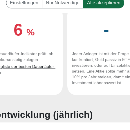
Einstellungen
Nur Notwendige
Alle akzeptieren
UERLÄUFER-QUALITÄTEN
OUTPERFORMER-CHEC
6
-
%
auerläufer-Indikator prüft, ob
Jeder Anleger ist mit der Frage
nkurse stetig zulegen.
konfrontiert, Geld passiv in ET
investieren, oder auf Einzelakti
liste der besten Dauerläufer-
setzen. Eine Aktie sollte mehr a
n
10% pro Jahr steigen, damit ei
Investment lohnenswert ist.
twicklung (jährlich)