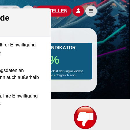
izielle Social Media-Accounts
Aktien- und Artikelsuche öffnen
Seitennavigation öf
BESTELLEN
.de
Ihrer Einwilligung
MONKEY-TRADER INDIKATOR
s,
47.8 %
ngsdaten an
Mit 47.8 % Wahrscheinlichkeit wird selbst der unglücklichst
agierende Trader mit dieser Aktie erfolgreich sein.
kann auch außerhalb
. Ihre Einwilligung
.