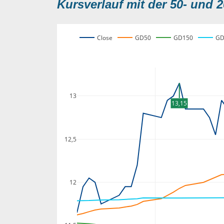
Kursverlauf mit der 50- und 2
Close
GD50
GD150
GD
13
13,15
12,5
12