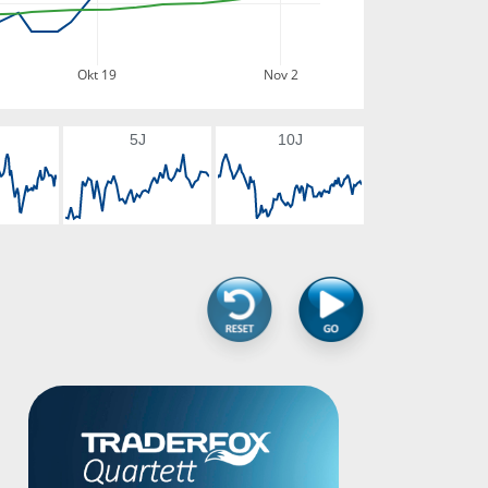
Okt 19
Nov 2
5J
10J