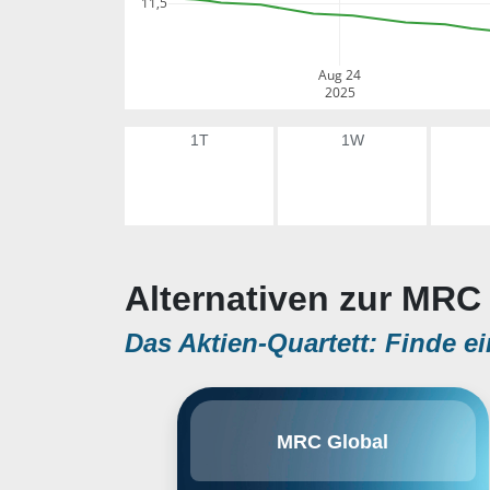
11,5
Aug 24
2025
1T
1W
Alternativen zur MRC 
Das Aktien-Quartett: Finde ei
MRC Global, Inc. is a holding
MRC Global
company, which engages in the
distribution of pipes, valves,
fittings, and other infrastructure