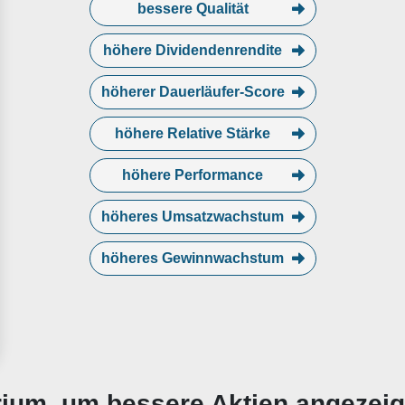
bessere Qualität
höhere Dividendenrendite
höherer Dauerläufer-Score
höhere Relative Stärke
höhere Performance
höheres Umsatzwachstum
höheres Gewinnwachstum
erium, um bessere Aktien angezei