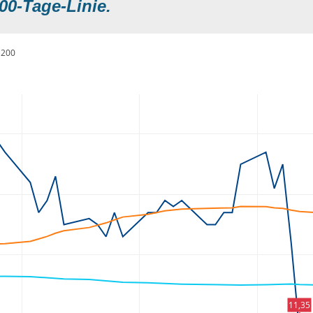
00-Tage-Linie.
200
11,35