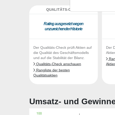
QUALITÄTS-CHECK
DA
Ra­ting aus­ge­setzt we­gen
un­zu­rei­chen­der His­to­rie
Der Qualitäts-Check prüft Aktien auf
Der D
die Qualität des Geschäftsmodells
Aktie
und auf die Stabilität der Bilanz.
Rang
Qualitäts-Check anschauen
Aktie
Rangliste der besten
Qualitätsaktien
Umsatz- und Gewinnen
100