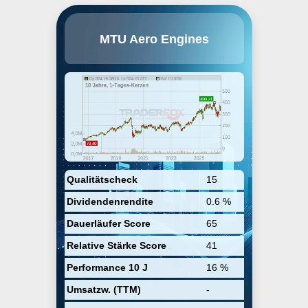
MTU Aero Engines spezialisiert in
MTU Aero Engines
Entwicklung und Produktion von
kommerziellen und militärischen
Flugmotorbauteilen und -
ersatzteilen. Sie führt auch
Wartung-, Reparatur- und
Instandsetzungsdienste für
Flugmotoren durch. Mehr als 30%
von kommerziellen Flugzeugen
haben MTU Technologie an Bord.
Die Firma ist eine wichtige
Assembler von Flugmotoren. Die
kommerziellen und militärischen
Motorensegment entwickelt und
Qualitätscheck
15
produziert Motorteile für neue
Dividendenrendite
0.6 %
Motorproduktion und Ersatzteile
für Aftermarket. Das kommerzielle
Dauerläufer Score
65
Wartungsgeschäft berichtet über
MTUs MRO-Services.
Relative Stärke Score
41
Performance 10 J
16 %
Umsatzw. (TTM)
-