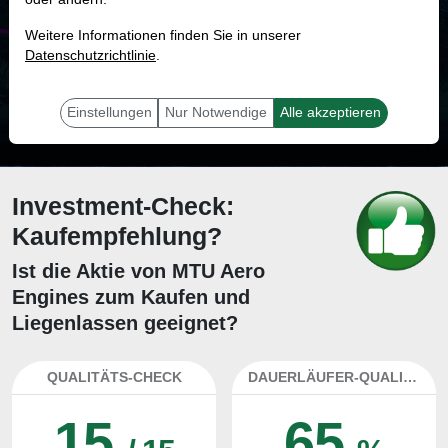
MONKEY-TRADER INDIKATOR
Weitere Informationen finden Sie in unserer
29.9 %
Datenschutzrichtlinie
.
Mit 29.9 % Wahrscheinlichkeit wird selbst der unglücklichst agierende Trader
mit dieser Aktie erfolgreich sein.
Einstellungen
Nur Notwendige
Alle akzeptieren
Investment-Check:
Kaufempfehlung?
Ist die Aktie von MTU Aero
Engines zum Kaufen und
Liegenlassen geeignet?
QUALITÄTS-CHECK
DAUERLÄUFER-QUALITÄTEN
15
65