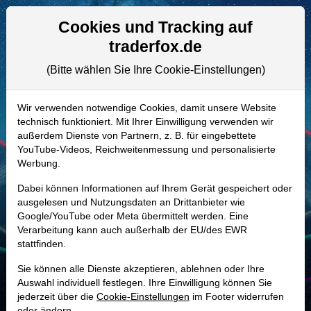
Aktien- und Artikelsuche
Seite
Cookies und Tracking auf
traderfox.de
(Bitte wählen Sie Ihre Cookie-Einstellungen)
ALLE AKTIEN
A0D9PT | MTX
–
MTU Aero Engines
Wir verwenden notwendige Cookies, damit unsere Website
technisch funktioniert. Mit Ihrer Einwilligung verwenden wir
Aktie
außerdem Dienste von Partnern, z. B. für eingebettete
Realtime-Aktienkurs:
YouTube-Videos, Reichweitenmessung und personalisierte
Werbung.
-
-
-
-
Dabei können Informationen auf Ihrem Gerät gespeichert oder
ausgelesen und Nutzungsdaten an Drittanbieter wie
Google/YouTube oder Meta übermittelt werden. Eine
Marktkapitalisierung
20,32 Mrd. EUR
Verarbeitung kann auch außerhalb der EU/des EWR
stattfinden.
Unternehmenswert
19,93 Mrd. EUR
Sie können alle Dienste akzeptieren, ablehnen oder Ihre
Umsatz
8,76 Mrd. EUR
Auswahl individuell festlegen. Ihre Einwilligung können Sie
jederzeit über die
Cookie-Einstellungen
im Footer widerrufen
oder ändern.