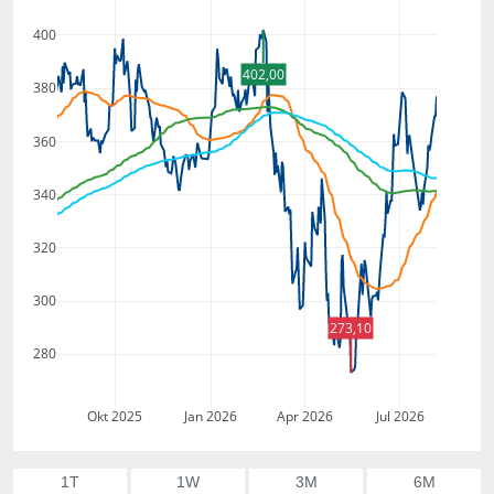
400
402,00
380
360
340
320
300
273,10
280
Okt 2025
Jan 2026
Apr 2026
Jul 2026
1T
1W
3M
6M