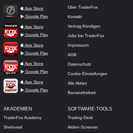
TraderFox Flash
Über TraderFox
App Store
Google Play
Kontakt
TraderFox App
Vertrag Kündigen
App Store
Google Play
Jobs bei TraderFox
TraderFox Pro
App Store
Impressum
Google Play
AGB
TraderFox dpa-AFX ProFeed
App Store
Datenschutz
Google Play
Cookie-Einstellungen
TraderFox Live Trading
App Store
Alle Aktien
Google Play
Barrierefreiheit
AKADEMIEN
SOFTWARE-TOOLS
TraderFox Academy
Trading-Desk
SheInvest
Aktien-Screener