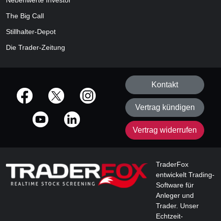
Nebenwerte Investor
The Big Call
Stillhalter-Depot
Die Trader-Zeitung
Kontakt
offizielle Social Media-Accounts
Vertrag kündigen
Vertrag widerrufen
TraderFox
entwickelt Trading-
Software für
Anleger und
Trader. Unser
Echtzeit-