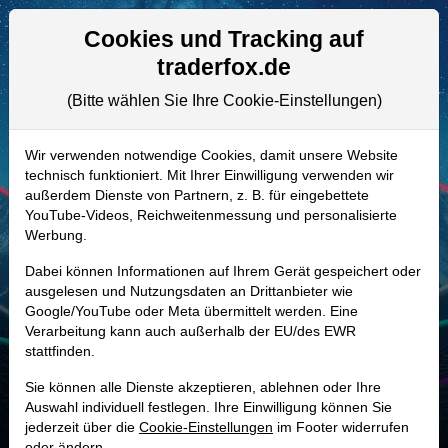
Aktien- und Artikelsuche
Seite
Cookies und Tracking auf
traderfox.de
(Bitte wählen Sie Ihre Cookie-Einstellungen)
ALLE AKTIEN
813516 | NDAQ
–
Nasdaq Aktie
Wir verwenden notwendige Cookies, damit unsere Website
technisch funktioniert. Mit Ihrer Einwilligung verwenden wir
Realtime-Aktienkurs:
außerdem Dienste von Partnern, z. B. für eingebettete
-
-
-
YouTube-Videos, Reichweitenmessung und personalisierte
-
Werbung.
Dabei können Informationen auf Ihrem Gerät gespeichert oder
Marktkapitalisierung
52,89 Mrd. USD
ausgelesen und Nutzungsdaten an Drittanbieter wie
Google/YouTube oder Meta übermittelt werden. Eine
Unternehmenswert
59,35 Mrd. USD
Verarbeitung kann auch außerhalb der EU/des EWR
stattfinden.
Umsatz
8,26 Mrd. USD
Sie können alle Dienste akzeptieren, ablehnen oder Ihre
Auswahl individuell festlegen. Ihre Einwilligung können Sie
jederzeit über die
Cookie-Einstellungen
im Footer widerrufen
MONKEY-TRADER INDIKATOR
oder ändern.