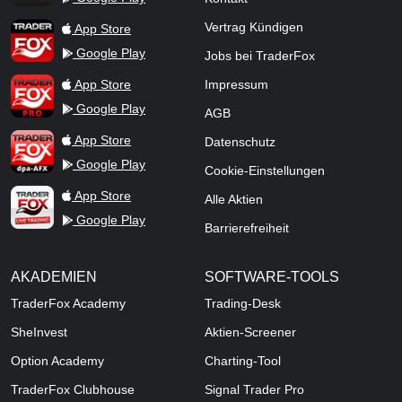
TraderFox App
Vertrag Kündigen
App Store
Google Play
Jobs bei TraderFox
TraderFox Pro
App Store
Impressum
Google Play
AGB
TraderFox dpa-AFX ProFeed
App Store
Datenschutz
Google Play
Cookie-Einstellungen
TraderFox Live Trading
App Store
Alle Aktien
Google Play
Barrierefreiheit
AKADEMIEN
SOFTWARE-TOOLS
TraderFox Academy
Trading-Desk
SheInvest
Aktien-Screener
Option Academy
Charting-Tool
TraderFox Clubhouse
Signal Trader Pro