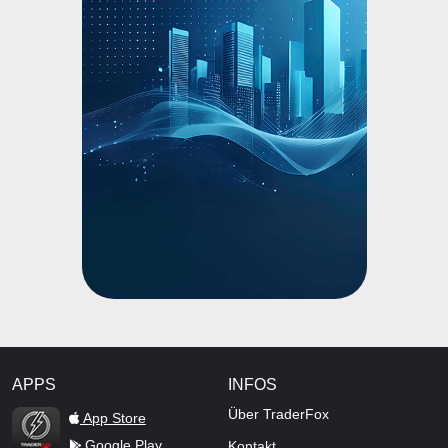
APPS
INFOS
TraderFox Flash
Über TraderFox
App Store
Google Play
Kontakt