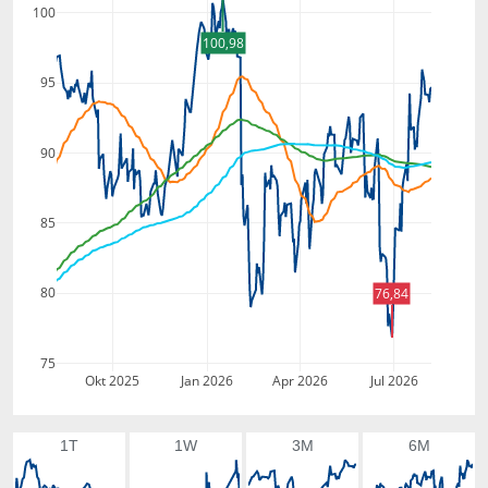
100
100,98
95
90
85
80
76,84
75
Okt 2025
Jan 2026
Apr 2026
Jul 2026
1T
1W
3M
6M