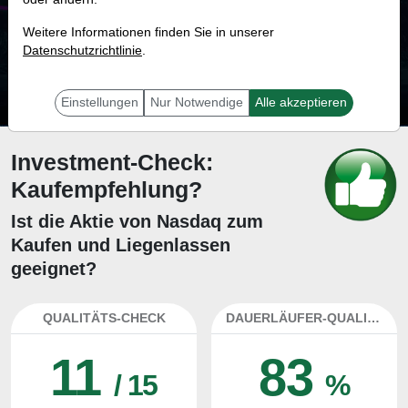
41.3 %
Weitere Informationen finden Sie in unserer
Datenschutzrichtlinie
Mit 41.3 % Wahrscheinlichkeit wird selbst der unglücklichst agierende Trader
.
mit dieser Aktie erfolgreich sein.
Einstellungen
Nur Notwendige
Alle akzeptieren
Investment-Check:
Kaufempfehlung?
Ist die Aktie von Nasdaq zum
Kaufen und Liegenlassen
geeignet?
QUALITÄTS-CHECK
DAUERLÄUFER-QUALITÄTEN
11
83
/ 15
%