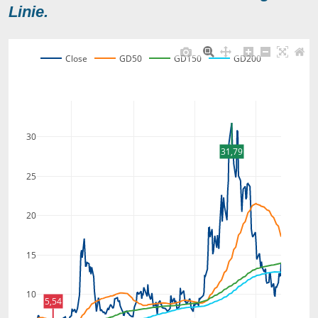
Linie.
Close
GD50
GD150
GD200
30
31,79
25
20
15
10
5,54