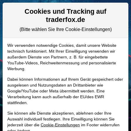
Aktien- und Artikelsuche
Seite
Cookies und Tracking auf
traderfox.de
(Bitte wählen Sie Ihre Cookie-Einstellungen)
ALLE AKTIEN
A3C5RC | NVTS
–
Navitas
Wir verwenden notwendige Cookies, damit unsere Website
technisch funktioniert. Mit Ihrer Einwilligung verwenden wir
Semiconductor Aktie
außerdem Dienste von Partnern, z. B. für eingebettete
Realtime-Aktienkurs:
YouTube-Videos, Reichweitenmessung und personalisierte
Werbung.
-
-
-
-
Dabei können Informationen auf Ihrem Gerät gespeichert oder
ausgelesen und Nutzungsdaten an Drittanbieter wie
Google/YouTube oder Meta übermittelt werden. Eine
Marktkapitalisierung
3,63 Mrd. USD
Verarbeitung kann auch außerhalb der EU/des EWR
stattfinden.
Unternehmenswert
3,07 Mrd. USD
Sie können alle Dienste akzeptieren, ablehnen oder Ihre
Umsatz
45,92 Mio. USD
Auswahl individuell festlegen. Ihre Einwilligung können Sie
jederzeit über die
Cookie-Einstellungen
im Footer widerrufen
oder ändern.