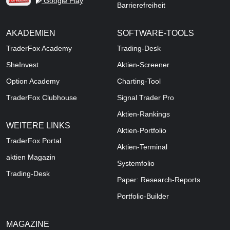
Google Play
Barrierefreiheit
AKADEMIEN
SOFTWARE-TOOLS
TraderFox Academy
Trading-Desk
SheInvest
Aktien-Screener
Option Academy
Charting-Tool
TraderFox Clubhouse
Signal Trader Pro
Aktien-Rankings
WEITERE LINKS
Aktien-Portfolio
TraderFox Portal
Aktien-Terminal
aktien Magazin
Systemfolio
Trading-Desk
Paper: Research-Reports
Portfolio-Builder
MAGAZINE