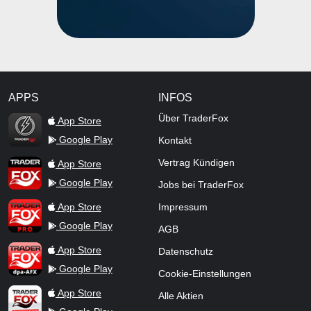
APPS
INFOS
TraderFox Flash
Über TraderFox
App Store
Google Play
Kontakt
TraderFox App
Vertrag Kündigen
App Store
Google Play
Jobs bei TraderFox
TraderFox Pro
App Store
Impressum
Google Play
AGB
TraderFox dpa-AFX ProFeed
App Store
Datenschutz
Google Play
Cookie-Einstellungen
TraderFox Live Trading
App Store
Alle Aktien