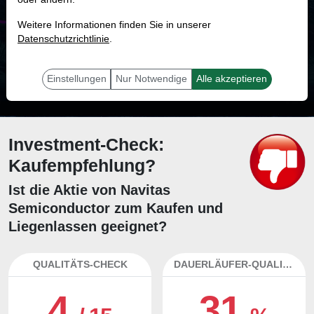
MONKEY-TRADER INDIKATOR
Weitere Informationen finden Sie in unserer
76.7 %
Datenschutzrichtlinie
.
Mit 76.7 % Wahrscheinlichkeit wird selbst der unglücklichst agierende Trader
mit dieser Aktie erfolgreich sein.
Einstellungen
Nur Notwendige
Alle akzeptieren
Investment-Check:
Kaufempfehlung?
Ist die Aktie von Navitas
Semiconductor zum Kaufen und
Liegenlassen geeignet?
QUALITÄTS-CHECK
DAUERLÄUFER-QUALITÄTEN
4
31