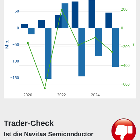
200
50
0
0
Mio.
−50
%
−200
−100
−400
−150
−600
2020
2022
2024
Trader-Check
Ist die Navitas Semiconductor