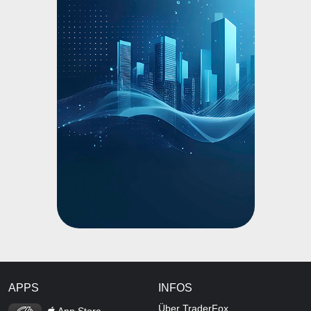
APPS
INFOS
TraderFox Flash
Über TraderFox