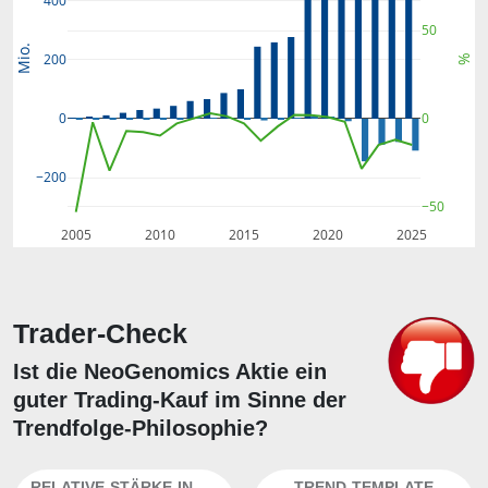
400
50
Mio.
200
%
0
0
−200
−50
2005
2010
2015
2020
2025
Trader-Check
Ist die NeoGenomics Aktie ein
guter Trading-Kauf im Sinne der
Trendfolge-Philosophie?
RELATIVE-STÄRKE-INDEX
TREND-TEMPLATE