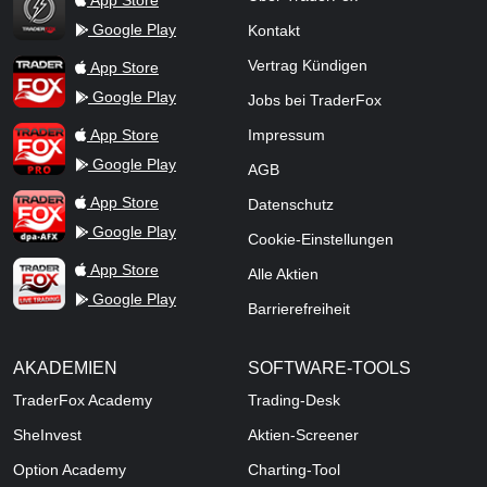
App Store
Google Play
Kontakt
TraderFox App
Vertrag Kündigen
App Store
Google Play
Jobs bei TraderFox
TraderFox Pro
App Store
Impressum
Google Play
AGB
TraderFox dpa-AFX ProFeed
App Store
Datenschutz
Google Play
Cookie-Einstellungen
TraderFox Live Trading
App Store
Alle Aktien
Google Play
Barrierefreiheit
AKADEMIEN
SOFTWARE-TOOLS
TraderFox Academy
Trading-Desk
SheInvest
Aktien-Screener
Option Academy
Charting-Tool