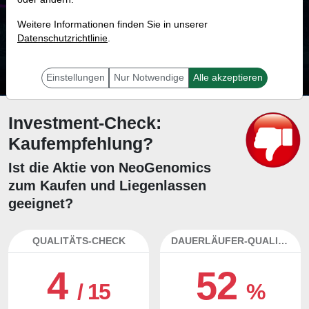
68.6 %
Weitere Informationen finden Sie in unserer
Datenschutzrichtlinie
Mit 68.6 % Wahrscheinlichkeit wird selbst der unglücklichst agierende Trader
.
mit dieser Aktie erfolgreich sein.
Einstellungen
Nur Notwendige
Alle akzeptieren
Investment-Check:
Kaufempfehlung?
Ist die Aktie von NeoGenomics
zum Kaufen und Liegenlassen
geeignet?
QUALITÄTS-CHECK
DAUERLÄUFER-QUALITÄTEN
4
52
/ 15
%