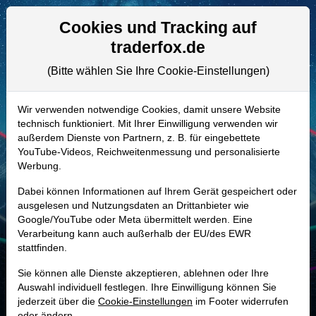
Aktien- und Artikelsuche
Seite
Cookies und Tracking auf
traderfox.de
(Bitte wählen Sie Ihre Cookie-Einstellungen)
ALLE AKTIEN
120159 | NEO
–
NeoGenomics Aktie
Wir verwenden notwendige Cookies, damit unsere Website
technisch funktioniert. Mit Ihrer Einwilligung verwenden wir
Realtime-Aktienkurs:
außerdem Dienste von Partnern, z. B. für eingebettete
-
-
-
YouTube-Videos, Reichweitenmessung und personalisierte
-
Werbung.
Dabei können Informationen auf Ihrem Gerät gespeichert oder
Marktkapitalisierung
2,13 Mrd. USD
ausgelesen und Nutzungsdaten an Drittanbieter wie
Google/YouTube oder Meta übermittelt werden. Eine
Unternehmenswert
2,43 Mrd. USD
Verarbeitung kann auch außerhalb der EU/des EWR
stattfinden.
Umsatz
727,33 Mio. USD
Sie können alle Dienste akzeptieren, ablehnen oder Ihre
Auswahl individuell festlegen. Ihre Einwilligung können Sie
jederzeit über die
Cookie-Einstellungen
im Footer widerrufen
MONKEY-TRADER INDIKATOR
oder ändern.