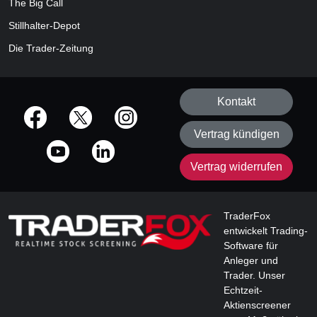
The Big Call
Stillhalter-Depot
Die Trader-Zeitung
Kontakt
offizielle Social Media-Accounts
Vertrag kündigen
Vertrag widerrufen
TraderFox
entwickelt Trading-
Software für
Anleger und
Trader. Unser
Echtzeit-
Aktienscreener